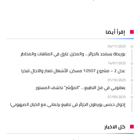
إقرأ أيضا
04/11/2025
بوريطة يستنجد بالجزائر… والمخزن غارق في المتاهات والمخاطر
14/07/2025
عدل 2 – مشروع 10507 مسكن: الأشغال تتعثر والآجال تتبخر!
01/10/2025
يعقوبي في فخ التطبيع… “المؤشر” تكشف المستور
07/09/2025
إخوان حمس يورطون الجزائر في تطبيع برلماني مع الكيان الصهيوني!
كل الاخبار