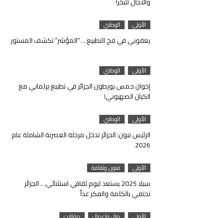
والآجال تتبخر!
الأولى
الوطني
يعقوبي في فخ التطبيع… “المؤشر” تكشف المستور
الأولى
الوطني
إخوان حمس يورطون الجزائر في تطبيع برلماني مع
الكيان الصهيوني!
الأولى
الوطني
الرئيس تبون: الجزائر تدخل مرحلة العصرنة الشاملة عام
2026
الأولى
فنون وثقافة
سيلا 2025 يستعد ليوم ثقافي استثنائي… الجزائر
تحتفي بالكلمة والفكر غداً
الأولى
مال واعمال
مقالات