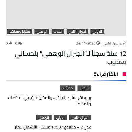
الأولى
أحوال الناس
الحدث
الوطني
قضايا ومحاكم
عزالدين الباجي
24/11/2025
0
0
12 سنة سجناً لـ”الجنرال الوهمي” بلحساني
يعقوب
الأكثر قراءة
الأولى
مقالات
بوريطة يستنجد بالجزائر… والمخزن غارق في المتاهات
والمخاطر
أحوال الناس
الأولى
الوطني
عدل 2 – مشروع 10507 مسكن: الأشغال تتعثر