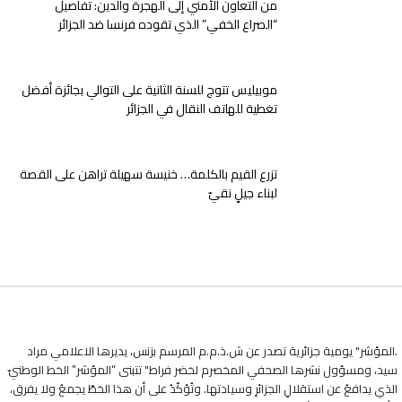
من التعاون الأمني إلى الهجرة والدين: تفاصيل
“الصراع الخفي” الذي تقوده فرنسا ضد الجزائر
موبيليس تتوج للسنة الثانية على التوالي بجائزة أفضل
تغطية للهاتف النقال في الجزائر
تزرع القيم بالكلمة… خنيسة سهيلة تراهن على القصة
لبناء جيلٍ نقيّ
.المؤشر" يومية جزائرية تصدر عن ش.ذ.م.م المرسم بزنس، يديرها الاعلامي مراد
سيد، ومسؤول نشرها الصحفي المخصرم لخضر فراط" تتبنى “المؤشر” الخط الوطنيّ
الذي يدافعُ عن استقلالِ الجزائرِ وسيادتها. وتُؤكّدُ على أن هذا الخطّ يجمعُ ولا يفرق،