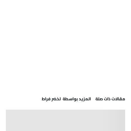
‫مقالات ذات صلة‬
‫‫المزيد بواسطة‬ ‬ لخضر فراط