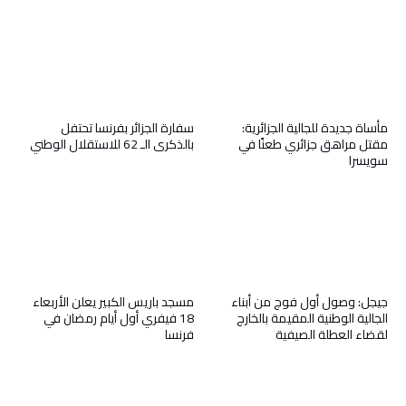
مأساة جديدة للجالية الجزائرية:
سفارة الجزائر بفرنسا تحتفل
مقتل مراهق جزائري طعنًا في
بالذكرى الـ 62 للاستقلال الوطني
سويسرا
جيجل: وصول أول فوج من أبناء
مسجد باريس الكبير يعلن الأربعاء
الجالية الوطنية المقيمة بالخارج
18 فيفري أول أيام رمضان في
لقضاء العطلة الصيفية
فرنسا