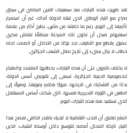
لقد ظهرت هذه التيارات منذ سبعينيات القرن الماضي في سياق
صراع مع التيار الوطني الذي تبنته الدولة آنذاك، غير أن استمرار
تأثيرها إلى اليوم، رغم ما خلفته من مآسٍ، يطرح أكثر من علامة
استفهام. فبدل أن تكون تلك المرحلة منطلقًا لنقاش فكري
عميق يقطع مع التطرف، نجد نوعًا من التخاذل أو الصمت تجاه
خطاب لا يزال يسيء إلى تاريخ نضال الشعب الجزائري.
لا يختلف كثيرون على أن هذه التيارات، بخطابها المتشدد والمتنكر
للخصوصية الدينية الجزائرية، تسعى إلى تقويض أسس الدولة،
بدءًا من التشكيك في تاريخها، مرورًا بتكفير رموزها، وصولًا إلى
الطعن في الثورة التحريرية نفسها، التي شكلت أساس الاستقلال
الذي تستفيد منه هذه التيارات اليوم.
المثير للقلق أن النخب الثقافية لا تتحرك بالقدر الكافي لفضح هذا
التيار، تاركة المجال أمامه للتوسع داخل أوساط الشباب، الذين