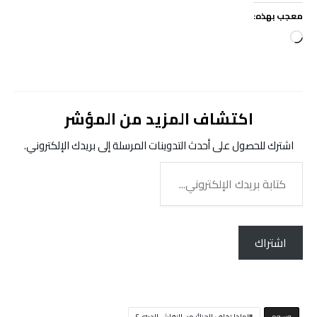
معجب بهذه:
جاري
التحميل…
اكتشاف المزيد من المؤشر
اشترك للحصول على أحدث التدوينات المرسلة إلى بريدك الإلكتروني.
كتابة
بريدك
الإلكتروني...
اشتراك
‫‫‫‫وسوم‬
لماذا تخاف الجزائر من النقاش الديني؟