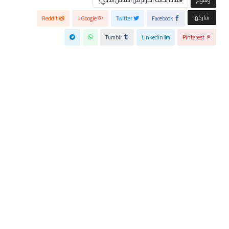
‫‫ شاركها‬
Reddit
Google+
Twitter
Facebook
Tumblr
Linkedin
Pinterest