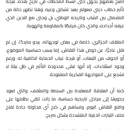
أصبح بعضهم يجهل حتى أبسط المحطات في تاريخ بلاده، نتيجة
تأثير خطاب ديني معولم يعيد تشكيل وعيه. وهنا تظهر حالة من
الانفصال بين الشاب وتاريخه الوطني، بل وحتى مع التدين الذي
عرفه أجداده، والذي كان مرتبطًا بالمقاومة والهوية.
المثقف الجزائري، خاصة في بعض توجهاته، يبدو مترددًا، إن لم
نقل عاجزًا، عن خوض هذا النقاش، إما بسبب حساسية الموضوع،
أو الخوف من التبعات، أو نتيجة غياب الحماية الكافية له. ورغم
وجود استثناءات، إلا أنها تبقى محدودة التأثير في ظل بيئة لا
تشجع على المواجهة الفكرية المفتوحة.
كما أن العلاقة المعقدة بين السلطة والمثقف، والتي تعود
جذورها إلى مراحل تاريخية حساسة، ما زالت تلقي بظلالها على
واقع النقاش اليوم، وتساهم في كبح أي محاولة جادة لفتح
ملف التيارات الدينية المتشددة بشكل صريح.