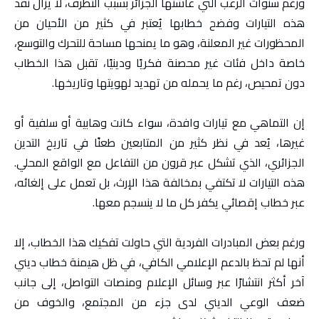
ورغم سنوات الرعب التي عاشتها الجزائر بسبب التطرف، لا يزال نقد
هذه التيارات وفضح خطابها يُعتبر في كثير من الأحيان من
المحظورات غير المعلنة، وهو ما يمنحها مساحة للتحرك والتوسع،
خاصة داخل فئات غير محصنة فكريًا ودينيًا، تقبل هذا الخطاب
دون تمحيص، رغم ما يحمله من تهديد لهويتها وتاريخها.
إن التماهي مع تيارات وافدة، سواء كانت وهابية أو سلفية أو
غيرها، يُعد في نظر كثير من المتابعين طعنًا في تاريخ التدين
الجزائري، الذي تشكل عبر قرون من التفاعل مع الواقع المحلي.
هذه التيارات لا تكتفي بمخالفة هذا الإرث، بل تعمل على إلغائه،
عبر خطاب إقصائي يكفر كل ما لا ينسجم معها.
ورغم بعض المبادرات الفردية التي حاولت تفكيك هذا الخطاب، إلا
أنها لم تحظ بالدعم الإعلامي الكافي، في ظل هيمنة خطاب ديني
آخر أكثر انتشارًا عبر وسائل الإعلام ومنصات التواصل، إلى جانب
ضعف الوعي الديني لدى جزء من المجتمع، والخوف من