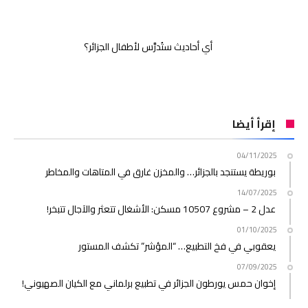
أي أحاديث ستُدرَّس لأطفال الجزائر؟
إقرأ أيضا
04/11/2025
بوريطة يستنجد بالجزائر… والمخزن غارق في المتاهات والمخاطر
14/07/2025
عدل 2 – مشروع 10507 مسكن: الأشغال تتعثر والآجال تتبخر!
01/10/2025
يعقوبي في فخ التطبيع… “المؤشر” تكشف المستور
07/09/2025
إخوان حمس يورطون الجزائر في تطبيع برلماني مع الكيان الصهيوني!