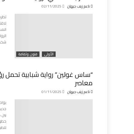
ناعم زينب جيهان
02/11/2025
تطرح
لافت
المس
الرو
شخصي
الأولى
فنون وثقافة
“ساس غولين” رواية شبابية تحمل ر
معاصر
ناعم زينب جيهان
01/11/2025
يواص
جديد
بين 
خطوا
للطب