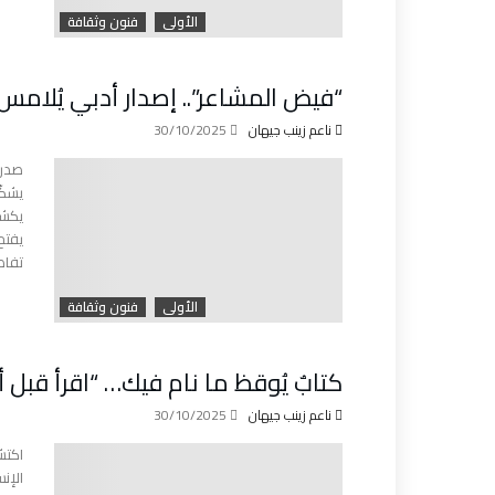
الأولى
فنون وثقافة
“فيض المشاعر”.. إصدار أدبي يُلامس
ناعم زينب جيهان
30/10/2025
صدر 
يشكّ
يكشف
يفتح
تفاص
الأولى
فنون وثقافة
كتابٌ يُوقظ ما نام فيك… “اقرأ قبل أن
ناعم زينب جيهان
30/10/2025
اكتش
الإن