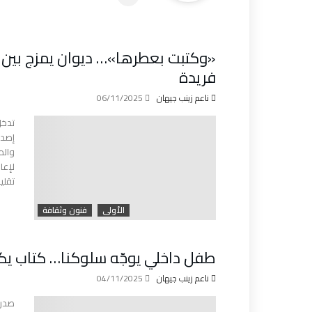
«وكتبت بعطرها»… ديوان يمزج بين ا
فريدة
ناعم زينب جيهان
06/11/2025
تدخل
إصدا
والم
لإعا
تقلي
الأولى
فنون وثقافة
طفل داخلي يوجّه سلوكنا… كتاب ي
ناعم زينب جيهان
04/11/2025
صدر 