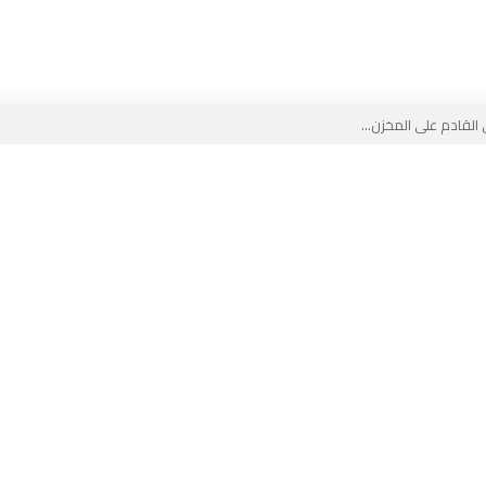
لقادم على المخزن...
 بوجه جديد...
لأطفال الجزائر؟...
من جديد… فهل تتدخل السلطة قبل...
 لفضيحة بيتكوفيتش المدفوعة من...