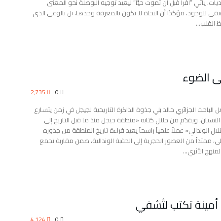
ديات. يأتي “اقرأ قبل أن تموت حيًّا” ليعيد توجيه البوصلة نحو المعنى
يقي للوجود، مؤكدًا أن النجاة لا تكون بالمعرفة وحدها، بل بالوعي الذي
 القلب…
لى الضوء
2٬735
0
ل الباحث الجزائري خالد بلي جذوة الذاكرة التاريخية لجيجل في زمن يتسارع
النسيان، ويقدّم من خلال كتابه «منطقة جيجل منذ ما قبل التاريخ إلى
تلال الوندالي» عملاً علمياً راسخاً يعيد قراءة تاريخ المنطقة من جذوره
لى، ممتداً من العصور الحجرية إلى الحقبة الوندالية، ضمن مقاربة تجمع
المنهج الأثري…
أمينة تكتب لتُشفي
4٬124
0