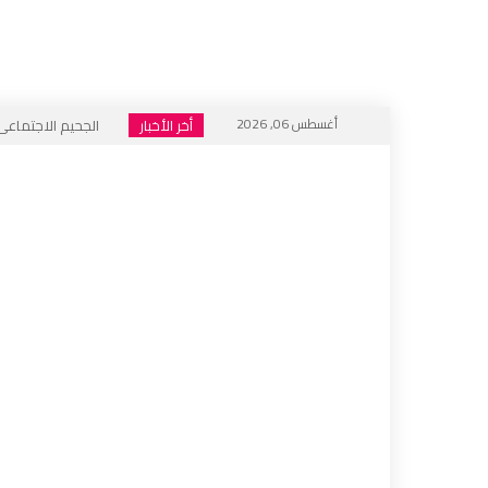
أغسطس 06, 2026
أخر الأخبار
الجحيم الاجتماعي ا
خطاب التكفير يعود
أي أحاديث ستُدرَّس 
التطرف يرفع رأسه 
إعلام العار يصفّق