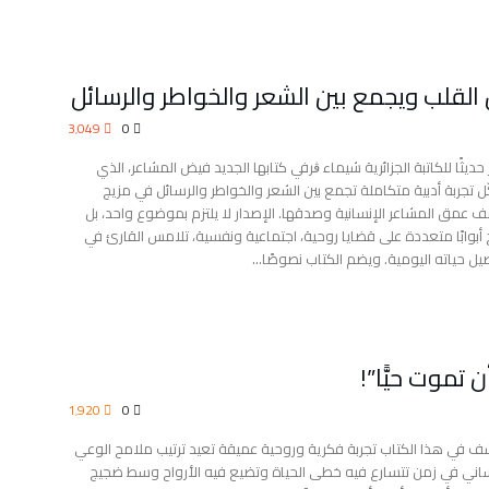
 القلب ويجمع بين الشعر والخواطر والرسائل
3٬049
0
حديثًا للكاتبة الجزائرية شيماء ڨرفي كتابها الجديد فيض المشاعر، الذي
ل تجربة أدبية متكاملة تجمع بين الشعر والخواطر والرسائل في مزيج
 عمق المشاعر الإنسانية وصدقها. الإصدار لا يلتزم بموضوع واحد، بل
 أبوابًا متعددة على قضايا روحية، اجتماعية ونفسية، تلامس القارئ في
يل حياته اليومية. ويضم الكتاب نصوصًا…
 تموت حيًّا”!
1٬920
0
ف في هذا الكتاب تجربة فكرية وروحية عميقة تعيد ترتيب ملامح الوعي
ساني في زمن تتسارع فيه خطى الحياة وتضيع فيه الأرواح وسط ضجيج