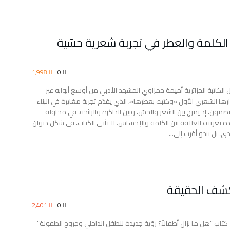
لكلمة والعطر في تجربة شعرية حسّية
1٬998
0
 الكاتبة الجزائرية أميمة حمزاوي المشهد الأدبي من أوسع أبوابه عبر
رها الشعري الأول «وكتبت بعطرها»، الذي يقدّم تجربة مغايرة في البناء
ضمون، إذ يمزج بين الشعر والحسّ، وبين الذاكرة والرائحة، في محاولة
دة تعريف العلاقة بين الكلمة والإحساس. لا يأتي الكتاب، في شكل ديوان
دي، بل يبدو أقرب إلى…
كشف الحقيقة
2٬401
0
كتاب “هل ما نزال أطفالاً؟ رؤية جديدة للطفل الداخلي وجروح الطفولة”