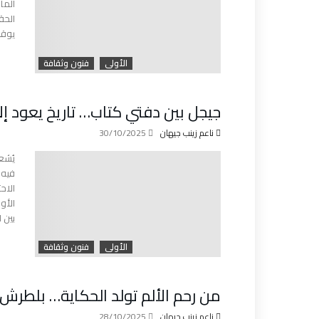
الما
الحق
يوقظ
الأولى
فنون وثقافة
جيجل بين دفتي كتاب… تاريخ يعود إ
ناعم زينب جيهان
30/10/2025
يُشع
فيه 
الاح
الأو
بين 
الأولى
فنون وثقافة
من رحم الألم تولد الحكاية… بلطرش 
ناعم زينب جيهان
28/10/2025