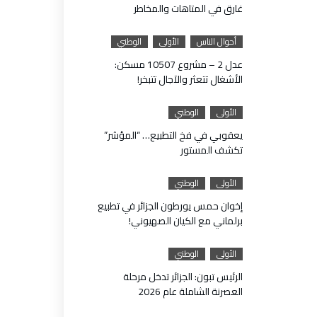
غارق في المتاهات والمخاطر
أحوال الناس
الأولى
الوطني
عدل 2 – مشروع 10507 مسكن:
الأشغال تتعثر والآجال تتبخر!
الأولى
الوطني
يعقوبي في فخ التطبيع… “المؤشر”
تكشف المستور
الأولى
الوطني
إخوان حمس يورطون الجزائر في تطبيع
برلماني مع الكيان الصهيوني!
الأولى
الوطني
الرئيس تبون: الجزائر تدخل مرحلة
العصرنة الشاملة عام 2026