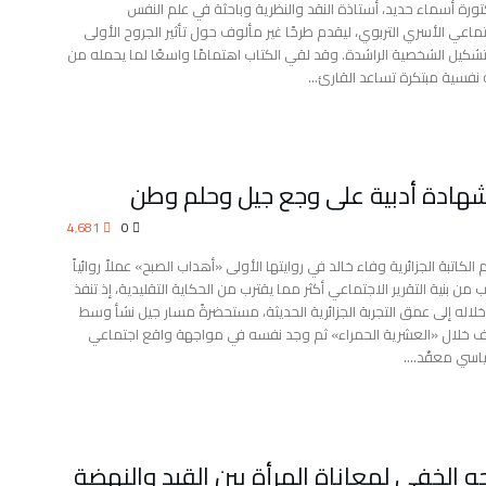
تورة أسماء حديد، أستاذة النقد والنظرية وباحثة في علم النفس
تماعي الأسري التربوي، ليقدم طرحًا غير مألوف حول تأثير الجروح الأولى
شكيل الشخصية الراشدة. وقد لقي الكتاب اهتمامًا واسعًا لما يحمله من
 نفسية مبتكرة تساعد القارئ…
شهادة أدبية على وجع جيل وحلم وطن
4٬681
0
 الكاتبة الجزائرية وفاء خالد في روايتها الأولى «أهداب الصبح» عملاً روائياً
 من بنية التقرير الاجتماعي أكثر مما يقترب من الحكاية التقليدية، إذ تنفذ
لاله إلى عمق التجربة الجزائرية الحديثة، مستحضرةً مسار جيل نشأ وسط
ف خلال «العشرية الحمراء» ثم وجد نفسه في مواجهة واقع اجتماعي
سي معقّد.…
ه الخفي لمعاناة المرأة بين القيد والنهضة