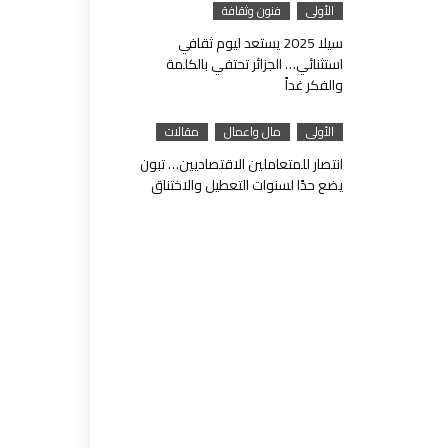
الأولى
فنون وثقافة
سيلا 2025 يستعد ليوم ثقافي
استثنائي… الجزائر تحتفي بالكلمة
والفكر غداً
الأولى
مال واعمال
مقالات
انتصار للمتعاملين الاقتصاديين… تبون
يضع حدًا لسنوات التعطيل والاختناق