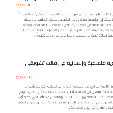
1٬472
0
 الكاتبة غنّام جمعة في روايتها الجديدة “العقرب الملائكي” عملاً سردياً
اً يستند إلى واقعية حادة ووعي اجتماعي عميق، لتكشف من خلاله
احات المظلمة في حياة المرأة داخل المجتمعات المحافظة. وتقدّم
اية مقاربة جريئة لقضايا الحرية، والكرامة، والصمود النفسي، عبر مسار
ة نسائية تبحث عن خلاصها وسط عالم مليء بالتناقضات.…
ؤية فلسفية وإنسانية في قالب تشويقي
2٬254
1
ل الأدب الجزائري في السنوات الأخيرة رفد الساحة الثقافية بأصوات
ة شابة، تسعى إلى تقديم مشاريع أدبية مختلفة شكلاً ومضمونًا. ومن
هذه التجارب اللافتة يبرز الكاتب الشاب بوقفطان عبد الله، الذي يخطو أوّل
ته في عالم الكتابة الروائية بإصدار “ساس غولين”، الصادرة عن دار الماهر
اعة والنشر والتوزيع، والمشاركة…