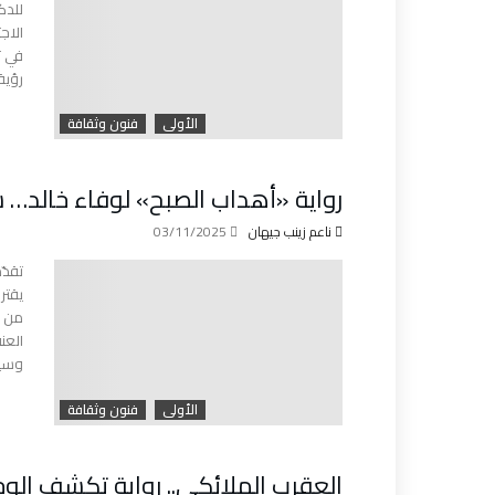
للدك
الاج
في ت
رؤية
الأولى
فنون وثقافة
رواية «أهداب الصبح» لوفاء خالد… 
ناعم زينب جيهان
03/11/2025
تقدّم
يقترب
من خ
العن
وسيا
الأولى
فنون وثقافة
العقرب الملائكي.. رواية تكشف الوج