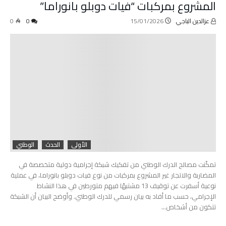
المشروع بمركبات “فيات دوبلو بانوراما”
عزالدين الباجي
15/01/2026
0
0
الأولى
الحدث
الوطني
تمكّنت مصالح الدرك الوطني من تفكيك شبكة إجرامية دولية متخصصة في
المضاربة والاتجار غير المشروع بمركبات من نوع فيات دوبلو بانوراما، في عملية
نوعية أسفرت عن توقيف 13 مشتبهًا فيهم متورطين في هذا النشاط
الإجرامي، حسب ما أفاد به بيان رسمي للدرك الوطني. وأوضح البيان أن الشبكة
تتكون من أشخاص…