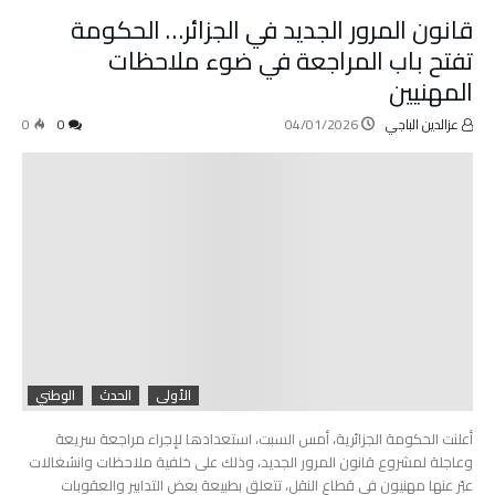
قانون المرور الجديد في الجزائر… الحكومة
تفتح باب المراجعة في ضوء ملاحظات
المهنيين
عزالدين الباجي
04/01/2026
0
0
الأولى
الحدث
الوطني
أعلنت الحكومة الجزائرية، أمس السبت، استعدادها لإجراء مراجعة سريعة
وعاجلة لمشروع قانون المرور الجديد، وذلك على خلفية ملاحظات وانشغالات
عبّر عنها مهنيون في قطاع النقل، تتعلق بطبيعة بعض التدابير والعقوبات