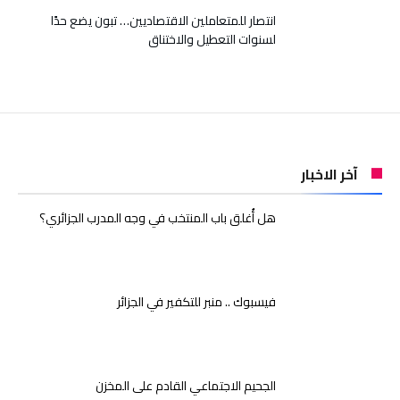
انتصار للمتعاملين الاقتصاديين… تبون يضع حدًا
لسنوات التعطيل والاختناق
آخر الاخبار
هل أُغلق باب المنتخب في وجه المدرب الجزائري؟
فيسبوك .. منبر للتكفير في الجزائر
الجحيم الاجتماعي القادم على المخزن