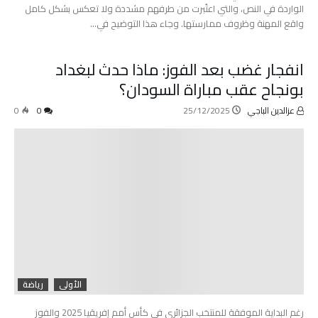
الواردة في النص، والتي اعتُبرت من طرفهم مشددة ولا تعكس بشكل كامل
واقع المهنة وظروف ممارستها. وجاء هذا التوضيح في…
انفجار غضب بعد الفوز: ماذا حدث لبغداد
بونجاح عقب مباراة السودان؟
عزالدين الباجي
25/12/2025
0
0
الأولى
رياضة
رغم البداية الموفقة للمنتخب الجزائري في كأس أمم إفريقيا 2025 والفوز