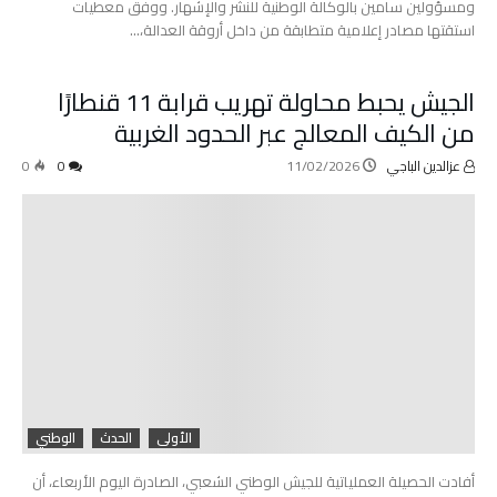
ومسؤولين سامين بالوكالة الوطنية للنشر والإشهار. ووفق معطيات
استقتها مصادر إعلامية متطابقة من داخل أروقة العدالة،…
الجيش يحبط محاولة تهريب قرابة 11 قنطارًا
من الكيف المعالج عبر الحدود الغربية
عزالدين الباجي
11/02/2026
0
0
الأولى
الحدث
الوطني
أفادت الحصيلة العملياتية للجيش الوطني الشعبي، الصادرة اليوم الأربعاء، أن