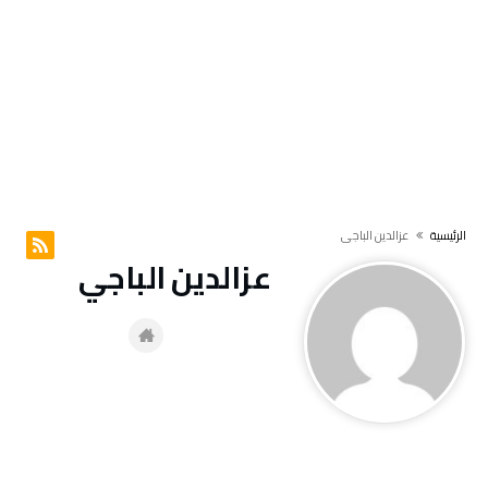
‫الرئيسية‬
عزالدين الباجي
عزالدين الباجي