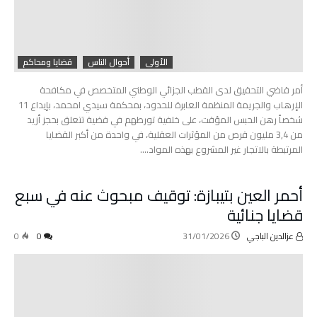
الأولى
أحوال الناس
قضايا ومحاكم
أمر قاضي التحقيق لدى القطب الجزائي الوطني المتخصص في مكافحة
الإرهاب والجريمة المنظمة العابرة للحدود، بمحكمة سيدي امحمد، بإيداع 11
شخصاً رهن الحبس المؤقت، على خلفية تورطهم في قضية تتعلق بحجز أزيد
من 3,4 مليون قرص من المؤثرات العقلية، في واحدة من أكبر القضايا
المرتبطة بالاتجار غير المشروع بهذه المواد.…
أحمر العين بتيبازة: توقيف مبحوث عنه في سبع
قضايا جنائية
عزالدين الباجي
31/01/2026
0
0