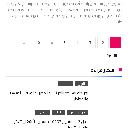
العريض على السودان بثلاثة أهداف دون رد، إلا أن صافرة النهاية لم تكن إيذانًا
بفرحة جماعية كاملة داخل المعسكر الجزائري. فقد خطف تصرّف بغداد بونجاح
الأضواء، ليس بهدف أو لقطة فنية، بل بردّة فعل غاضبة وغير معتادة أثارت
كثيرًا…
...
10
»
5
4
3
2
1
‫الأخيرة‬
الأكثر قراءة
الأولى
مقالات
بوريطة يستنجد بالجزائر… والمخزن غارق في المتاهات
والمخاطر
أحوال الناس
الأولى
الوطني
عدل 2 – مشروع 10507 مسكن: الأشغال تتعثر
والآجال تتبخر!