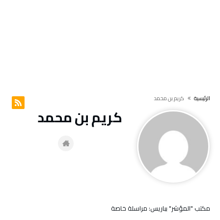
‫الرئيسية‬
كريم بن محمد
كريم بن محمد
مكتب "المؤشر" بباريس: مراسلة خاصة