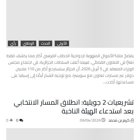
الأولى
الحدث
الوطني
رأي
يفضحُ ملفُّ الأموال المنهوبة ازدواجيةَ الخطاب الفرنسي أكثر مما يكشف فقط
تعثرًا في التعاون القضائي. فبينما أعلنت السلطات الجزائرية، في اجتماع مجلس
الوزراء المنعقد في 5 أبريل 2026، أن الجزائر ستسترجع أكثر من 110 ملايين
دولار عبر مسارات تعاون مع سويسرا، مع توجيه الشكر أيضًا إلى إسبانيا على
مساعدتها، أكدت…
تشريعيات 2 جويلية: انطلاق المسار الانتخابي
بعد استدعاء الهيئة الناخبة
كريم بن محمد
06/04/2026
0
0