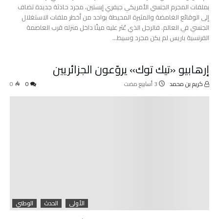
بملفات المجرم الجنسي الأمريكي جيفري إبستين، مجرد حادثة جديدة تضاف
إلى الوقائع الغامضة والمثيرة المحيطة بواحد من أخطر ملفات الاستغلال
الجنسي في العالم. فالرجل الذي عُثر عليه ميتًا داخل منزله قرب العاصمة
الفرنسية باريس لم يكن مجرد وسيط…
إرهابيو «تيك توك» يروّعون الجزائريين
كريم بن محمد
0
0
الأولى
الحدث
الوطني