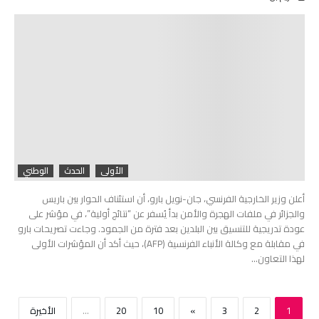
الأولى
الحدث
الوطني
أعلن وزير الخارجية الفرنسي، جان-نويل بارو، أن استئناف الحوار بين باريس
والجزائر في ملفات الهجرة والأمن بدأ يُسفر عن “نتائج أولية”، في مؤشر على
عودة تدريجية للتنسيق بين البلدين بعد فترة من الجمود. وجاءت تصريحات بارو
في مقابلة مع وكالة الأنباء الفرنسية (AFP)، حيث أكد أن المؤشرات الأولى
لهذا التعاون…
1
2
3
»
10
20
...
‫الأخيرة‬