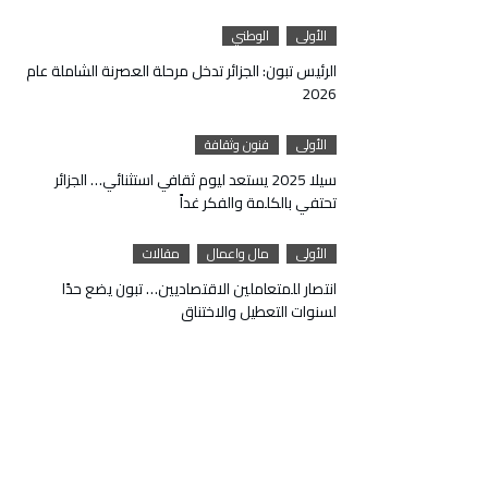
الأولى
الوطني
الرئيس تبون: الجزائر تدخل مرحلة العصرنة الشاملة عام
2026
الأولى
فنون وثقافة
سيلا 2025 يستعد ليوم ثقافي استثنائي… الجزائر
تحتفي بالكلمة والفكر غداً
الأولى
مال واعمال
مقالات
انتصار للمتعاملين الاقتصاديين… تبون يضع حدًا
لسنوات التعطيل والاختناق