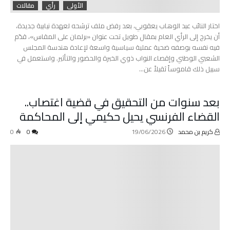
الأولى
رأي
مقالات
اختار النائب عبد الوهاب يعقوبي، بعد رفض ملف ترشحه لعهدة نيابية جديدة،
أن يخرج إلى الرأي العام بمقال طويل تحت عنوان «برلمان على المقاس»، قدّم
فيه نفسه بوصفه ضحية عملية سياسية واسعة لإعادة هندسة المجلس
الشعبي الوطني وإقصاء النواب ذوي الخبرة والحضور والتأثير. واستعمل في
سبيل ذلك قاموساً ثقيلاً عن…
بعد سنوات من التحقيق في قضية اغتصاب..
القضاء الفرنسي يحيل حكيمي إلى المحاكمة
كريم بن محمد
19/06/2026
0
0