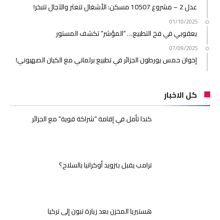
عدل 2 – مشروع 10507 مسكن: الأشغال تتعثر والآجال تتبخر!
01/10/2025
يعقوبي في فخ التطبيع… “المؤشر” تكشف المستور
07/09/2025
إخوان حمس يورطون الجزائر في تطبيع برلماني مع الكيان الصهيوني!
كل الاخبار
كندا تأمل في إقامة “شراكة قوية” مع الجزائر
ترامب يقبل بتزويد أوكرانيا بالسلاح؟
هستيريا المخزن بعد زيارة تبون إلى تركيا