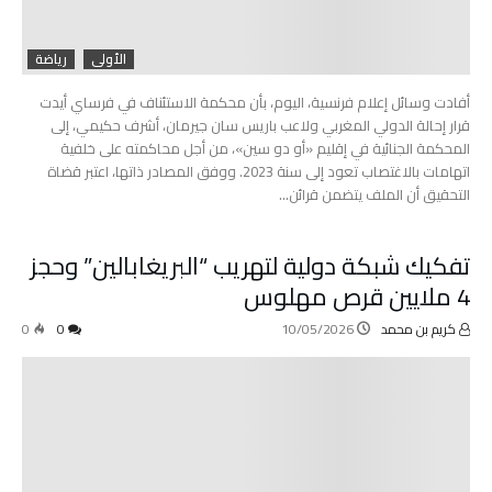
الأولى
رياضة
أفادت وسائل إعلام فرنسية، اليوم، بأن محكمة الاستئناف في فرساي أيدت
قرار إحالة الدولي المغربي ولاعب باريس سان جيرمان، أشرف حكيمي، إلى
المحكمة الجنائية في إقليم «أو دو سين»، من أجل محاكمته على خلفية
اتهامات بالاغتصاب تعود إلى سنة 2023. ووفق المصادر ذاتها، اعتبر قضاة
التحقيق أن الملف يتضمن قرائن…
تفكيك شبكة دولية لتهريب “البريغابالين” وحجز
4 ملايين قرص مهلوس
كريم بن محمد
10/05/2026
0
0