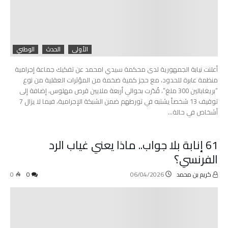
الأولى
الحدث
الوطني
أعلنت نيابة الجمهورية لدى محكمة سيدي امحمد عن تفكيك جماعة إجرامية
منظمة عابرة للحدود، مع حجز كمية ضخمة من المؤثرات العقلية من نوع
“بريغابالين 300 ملغ”، قُدّرت بحوالي أربعة ملايين قرص مهلوس، إضافة إلى
توقيف 13 شخصاً يشتبه في تورطهم ضمن الشبكة الإجرامية، فيما لا يزال 7
أشخاص في حالة…
61 إنابة بلا جواب.. ماذا يعني غياب الرد
الفرنسي؟
كريم بن محمد
06/04/2026
0
0