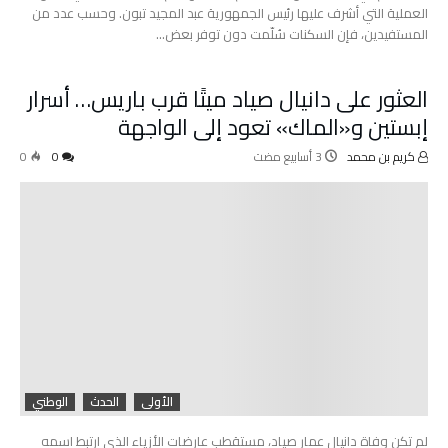
العملية التي أشرف عليها رئيس الجمهورية عبد المجيد تبون. وحسب عدد من
المستفيدين، فإن السكنات سُلّمت دون توفر بعض…
العثور على دانيال صياد ميتًا قرب باريس… أسرار
إبستين و«الماك» تعود إلى الواجهة
كريم بن محمد
0
0
الأولى
الحدث
الوطني
لم تكن وفاة دانيال عمار صياد، مستقطب عارضات الأزياء الذي ارتبط اسمه