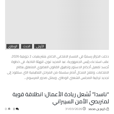
الأولى
الحدث
الوطني
دخلت الجزائر رسميًا في المسار الانتخابي الخاص بتشريعيات 2 جويلية 2026،
عقب استدعاء رئيس الجمهورية، عبد المجيد تبون، للهيئة الناخبة، في خطوة
تُجسد تفعيل أحكام الدستور وتطبيق القانون العضوي المتعلق بنظام
الانتخابات، وتفتح المجال أمام سلسلة من المراحل التنظيمية التي ستقود إلى
تجديد تركيبة المجلس الشعبي الوطني. ويمثل صدور المرسوم…
“ناسدا” تُشعل ريادة الأعمال: انطلاقة قوية
لمتربصي الأمن السيبراني
كريم بن محمد
31/03/2026
0
0