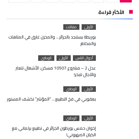
الأكثر قراءة
الأولى
مقالات
بوريطة يستنجد بالجزائر… والمخزن غارق في المتاهات
والمخاطر
أحوال الناس
الأولى
الوطني
عدل 2 – مشروع 10507 مسكن: الأشغال تتعثر
والآجال تتبخر!
الأولى
الوطني
يعقوبي في فخ التطبيع… “المؤشر” تكشف المستور
الأولى
الوطني
إخوان حمس يورطون الجزائر في تطبيع برلماني مع
الكيان الصهيوني!