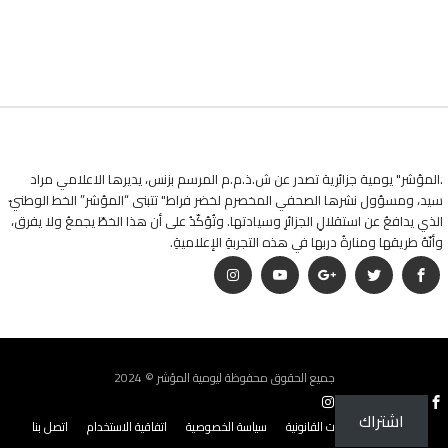
.المؤشر" يومية جزائرية تصدر عن ش.ذ.م.م المرسم بزنس، يديرها الاعلامي مراد
سيد، ومسؤول نشرها الصحفي المخصرم لخضر فراط" تتبنى “المؤشر” الخط الوطنيّ
الذي يدافعُ عن استقلالِ الجزائرِ وسيادتها. وتُؤكّدُ على أن هذا الخطّ يجمعُ ولا يفرق،
وأنّهُ طريقها ومنارةُ دربها في هذه التجربةِ الإعلاميةِ.
جميع الحقوق محفوظة ليومية المؤشر © 2024
اشتراك
من نحن؟
البيانات القانونية
سياسة الخصوصية
اتفاقية الاستخدام
اتصل بنا