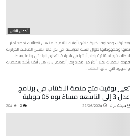
أحوال الناس
بعد ترقب ومخاوف كبيرة عاشها أولياء التلاميذ، ها هي العائلات تحصد ثمار
تعبها ومجهوداتها طوال السنة الدراسية. في كل عام، تعيش العائلات الجزائرية
لحظات فرح استثنائية بنجاح أبنائها في شهادة التعليم الابتدائي والمتوسط.
فهذه اللحظات تمثل أكثر من مجرد إنجاز أكاديمي، بل هي أيضًا تأكيد للتضحيات
والجهود التي بذلها الطلاب…
تغيير توقيت فتح منصة الاكتتاب في برنامج
عدل 3 إلى التاسعة مساءً يوم 05 جويلية
مليكة حراث
27/06/2024
0
204