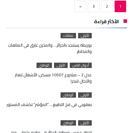
»
3
2
1
الأكثر قراءة
الأولى
مقالات
بوريطة يستنجد بالجزائر… والمخزن غارق في المتاهات
والمخاطر
أحوال الناس
الأولى
الوطني
عدل 2 – مشروع 10507 مسكن: الأشغال تتعثر
والآجال تتبخر!
الأولى
الوطني
يعقوبي في فخ التطبيع… “المؤشر” تكشف المستور
الأولى
الوطني
إخوان حمس يورطون الجزائر في تطبيع برلماني مع