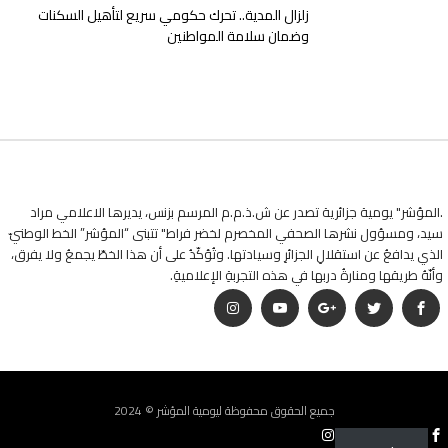
زلزال المدية.. تحرك حكومي سريع لتأهيل السكنات
وضمان سلامة المواطنين
.المؤشر" يومية جزائرية تصدر عن ش.ذ.م.م المرسم بزنس، يديرها الاعلامي مراد
سيد، ومسؤول نشرها الصحفي المخصرم لخضر فراط" تتبنى “المؤشر” الخط الوطنيّ
الذي يدافعُ عن استقلالِ الجزائرِ وسيادتها. وتُؤكّدُ على أن هذا الخطّ يجمعُ ولا يفرق،
وأنّهُ طريقها ومنارةُ دربها في هذه التجربةِ الإعلاميةِ.
جميع الحقوق محفوظة ليومية المؤشر © 2024