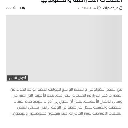
مليكة حراث
25/06/2024
0
277
أحوال الناس
مع التقدم التكنولوجي والانتشار الواسع للهواتف الذكية، تواجه العديد من
القاصرات خطر الابتزاز عبر العلاقات الافتراضية. هذه الأجهزة، التي تعتبر من
وسائل الاتصال الأساسية، يمكن أن تتحول إلى أدوات لتهديد حياة الفتيات
الشخصية والنفسية بشكل كبير خاصة في الوقت الراهن. يستغل البعض
العلاقات الافتراضية لابتزاز القاصرات، حيث ينتهكون خصوصيتهن ويهددون…