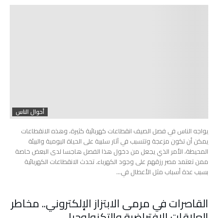
أحوال الناس
يواجه الناس في فصل الصيف انقطاعات كهربائية كثيرة، وهذه الانقطاعات
يمكن أن تكون مزعجة وتتسبب في آثار سلبية على الحياة اليومية والبيئة
المحيطة، الأمر الذي يجعل من دخول هذا الفصل هاجسا لدى البعض خاصة
ممن تعتمد مصر رزقهم على وجود الكهرباء. تحدث الانقطاعات الكهربائية
بسبب عدة أسباب مثل الأعطال في…
القاصرات في مرمى الابتزاز الإلكتروني.. مخاطر
العلاقات الافتراضية والتكنولوجيا