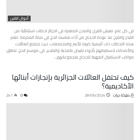
أحوال الناس
في كل عام، تعيش القرى والمدن الصغيرة في الجزائر لحظات استثنائية من
الفخر والفرح عند عودة الحجاج من أداء مناسك الحج في مكة المكرمة. تعتبر
هذه اللحظات ذات أهمية كبيرة للأسر والمجتمعات، حيث تجتمع العائلات
والأصدقاء لاستقبالهم بأجواء تفيض بالمحبة والتقدير. في موسم الحج، تنطلق
مواكب الاستقبال المهيبة للحجاج بمجموعاتهم…
كيف تحتفل العائلات الجزائرية بإنجازات أبنائها
الأكاديمية؟
مليكة حراث
28/06/2024
0
241