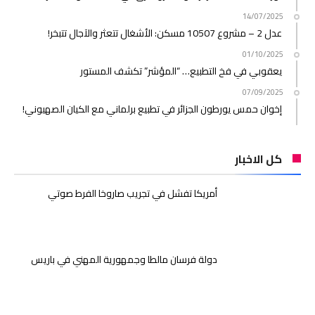
14/07/2025
عدل 2 – مشروع 10507 مسكن: الأشغال تتعثر والآجال تتبخر!
01/10/2025
يعقوبي في فخ التطبيع… “المؤشر” تكشف المستور
07/09/2025
إخوان حمس يورطون الجزائر في تطبيع برلماني مع الكيان الصهيوني!
كل الاخبار
أمريكا تفشل في تجريب صاروخا الفرط صوتي
دولة فرسان مالطا وجمهورية المهني في باريس