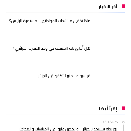
آخر الاخبار
ماذا تخفي مناشدات المواطنين المستمرة للرئيس؟
هل أُغلق باب المنتخب في وجه المدرب الجزائري؟
فيسبوك .. منبر للتكفير في الجزائر
إقرأ أيضا
04/11/2025
بوريطة يستنجد بالجزائر… والمخزن غارق في المتاهات والمخاطر