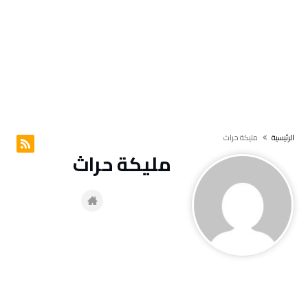
‫الرئيسية‬
مليكة حراث
مليكة حراث