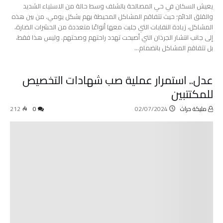
يعيش السكان في حي المصالحة بالشلف وسط حالة من الاستياء الشديد
والقلق الدائم؛ حيث تتفاقم المشاكل المحيطة بهم بشكل يومي. من بين هذه
المشاكل، زيادة النفايات التي جلبت معها أنواعًا متعددة من الحشرات الضارة،
إلى جانب انتشار الجرذان التي أصبحت تهدد راحتهم وصحتهم. وليس هذا فقط،
بل تتفاقم المشاكل بانضمام…
عدل.. استمرار عملية صب شهادات التخصيص
للمكتتبين
مليكة حراث
02/07/2024
0
212