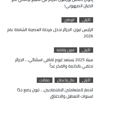
الكيان الصهيوني!
الأولى
الوطني
الرئيس تبون: الجزائر تدخل مرحلة العصرنة الشاملة عام
2026
الأولى
فنون وثقافة
سيلا 2025 يستعد ليوم ثقافي استثنائي… الجزائر
تحتفي بالكلمة والفكر غداً
الأولى
مال واعمال
مقالات
انتصار للمتعاملين الاقتصاديين… تبون يضع حدًا
لسنوات التعطيل والاختناق