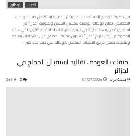
الحدث
الوطني
في خطوة لتوضيح المستجدات الجارية في عملية استكمال صب شهادات
التخصيص، تعلن الوكالة الوطنية لتحسين السكن وتطويره “عدل” عن
استمرارية جهودها الحثيثة في توفير الشهادات لكافة المكتتبين. تأتي هذه
الخطوة في إطار التزام “عدل” بتسهيل عملية الحصول على الشهادات بسرعة
وفاعلية. يعمل فريق التقنيات المختص بالوكالة على صب عدد كبير…
احتفاء بالعودة.. تقاليد استقبال الحجاج في
الجزائر
مليكة حراث
01/07/2024
0
246