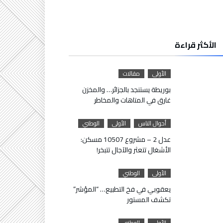
الأكثر قراءة
الأولى
مقالات
بوريطة يستنجد بالجزائر… والمخزن
غارق في المتاهات والمخاطر
أحوال الناس
الأولى
الوطني
عدل 2 – مشروع 10507 مسكن:
الأشغال تتعثر والآجال تتبخر!
الأولى
الوطني
يعقوبي في فخ التطبيع… “المؤشر”
تكشف المستور
الأولى
الوطني