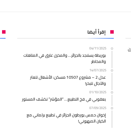
إقرأ أيضا
ن
04/11/2025
بوريطة يستنجد بالجزائر… والمخزن غارق في المتاهات
والمخاطر
14/07/2025
عدل 2 – مشروع 10507 مسكن: الأشغال تتعثر
والآجال تتبخر!
01/10/2025
يعقوبي في فخ التطبيع… “المؤشر” تكشف المستور
07/09/2025
إخوان حمس يورطون الجزائر في تطبيع برلماني مع
الكيان الصهيوني!