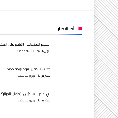
آخر الاخبار
الجحيم الاجتماعي القادم على المخز
الوالي السيد
خطاب التكفير يعود بوجه جديد
لخضر فراط
‫‫‫‏‫يوم واحد مضت‬
أي أحاديث ستُدرَّس لأطفال الجزائر؟
لخضر فراط
‫‫‫‏‫يوم واحد مضت‬