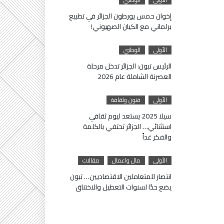
إخوان حمس يورطون الجزائر في تطبيع
برلماني مع الكيان الصهيوني!
الأولى
الوطني
الرئيس تبون: الجزائر تدخل مرحلة
العصرنة الشاملة عام 2026
الأولى
فنون وثقافة
سيلا 2025 يستعد ليوم ثقافي
استثنائي… الجزائر تحتفي بالكلمة
والفكر غداً
الأولى
مال واعمال
مقالات
انتصار للمتعاملين الاقتصاديين… تبون
يضع حدًا لسنوات التعطيل والاختناق