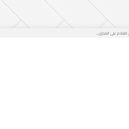
لقادم على المخزن...
 بوجه جديد...
لأطفال الجزائر؟...
من جديد… فهل تتدخل السلطة قبل...
 لفضيحة بيتكوفيتش المدفوعة من...