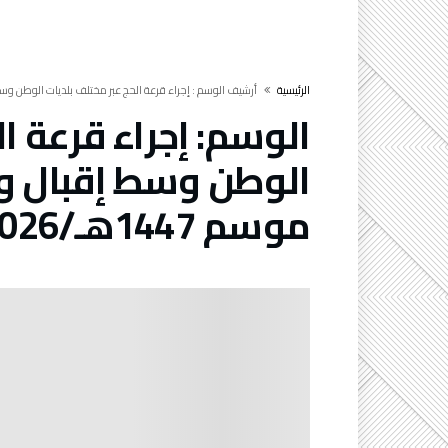
‫الرئيسية‬
‫أرشيف الوسم :‬ إجراء قرعة الحج عبر مختلف بلديات الوطن وسط إقبال واسع لتحديد قوائم موسم 1447هـ/2026م
الوسم:
إجراء قرعة ا
الوطن وسط إقبال وا
موسم 1447هـ/2026م