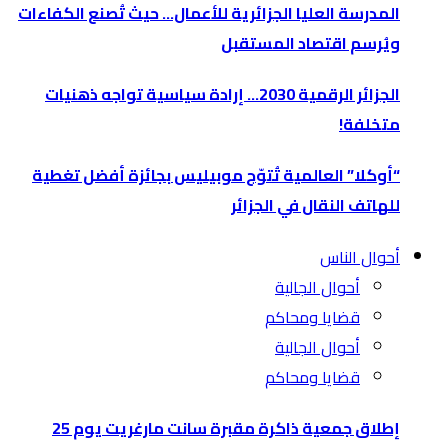
المدرسة العليا الجزائرية للأعمال… حيث تُصنع الكفاءات
ويُرسم اقتصاد المستقبل
الجزائر الرقمية 2030… إرادة سياسية تواجه ذهنيات
متخلفة!
“أوكلا” العالمية تُتوّج موبيليس بجائزة أفضل تغطية
للهاتف النقال في الجزائر
أحوال الناس
أحوال الجالية
قضايا ومحاكم
أحوال الجالية
قضايا ومحاكم
إطلاق جمعية ذاكرة مقبرة سانت مارغريت يوم 25