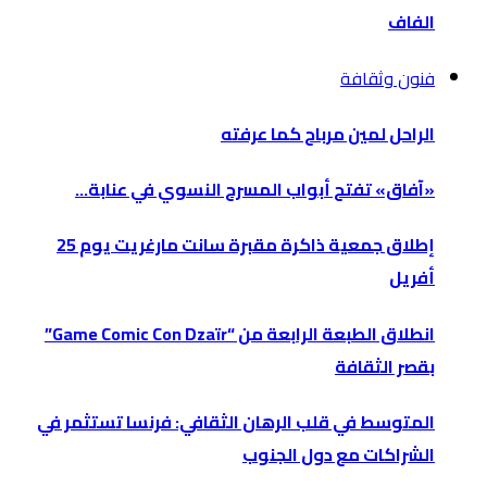
الفاف
فنون وثقافة
الراحل لمين مرباح كما عرفته
«آفاق» تفتح أبواب المسرح النسوي في عنابة…
إطلاق جمعية ذاكرة مقبرة سانت مارغريت يوم 25
أفريل
انطلاق الطبعة الرابعة من “Game Comic Con Dzaïr”
بقصر الثقافة
المتوسط في قلب الرهان الثقافي: فرنسا تستثمر في
الشراكات مع دول الجنوب