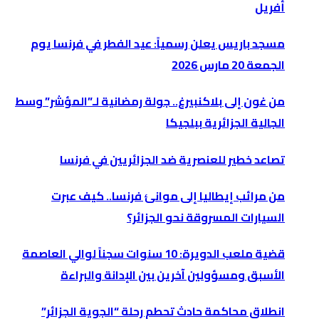
أفريل
مسجد باريس يعلن رسمياً: عيد الفطر في فرنسا يوم
الجمعة 20 مارس 2026
من غون إلى بلاكنبيرغ.. جولة رمضانية لـ”المؤشر” وسط
الجالية الجزائرية ببلجيكا
تصاعد خطير للعنصرية ضد الجزائريين في فرنسا
من مرائب إيطاليا إلى موانئ فرنسا.. كيف عبرت
السيارات المسروقة نحو الجزائر؟
قضية ملعب الدويرة: 10 سنوات سجناً لوالي العاصمة
الأسبق ومسؤولين آخرين بين الإدانة والبراءة
انطلاق محاكمة حادث تحطم رحلة “الجوية الجزائر”