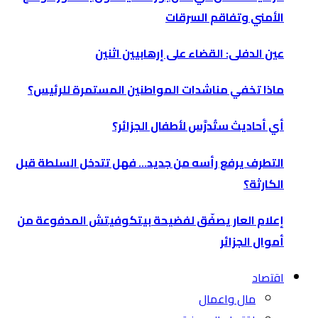
الأمني وتفاقم السرقات
عين الدفلى: القضاء على إرهابيين اثنين
ماذا تخفي مناشدات المواطنين المستمرة للرئيس؟
أي أحاديث ستُدرَّس لأطفال الجزائر؟
التطرف يرفع رأسه من جديد… فهل تتدخل السلطة قبل
الكارثة؟
إعلام العار يصفّق لفضيحة بيتكوفيتش المدفوعة من
أموال الجزائر
اقتصاد
مال واعمال