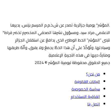
.المؤشر" يومية جزائرية تصدر عن ش.ذ.م.م المرسم بزنس، يديرها
الاعلامي مراد سيد، ومسؤول نشرها الصحفي المخصرم لخضر فراط"
تتبنى “المؤشر” الخط الوطنيّ الذي يدافعُ عن استقلالِ الجزائرِ
وسيادتها. وتُؤكّدُ على أن هذا الخطّ يجمعُ ولا يفرق، وأنّهُ طريقها
ومنارةُ دربها في هذه التجربةِ الإعلاميةِ.
جميع الحقوق محفوظة ليومية المؤشر © 2024
من نحن؟
البيانات القانونية
سياسة الخصوصية
اتفاقية الاستخدام
اتصل بنا