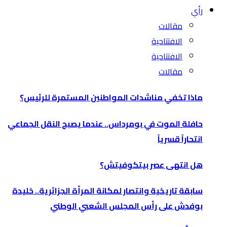
رأي
مقالات
الافتتاحية
الافتتاحية
مقالات
ماذا تخفي مناشدات المواطنين المستمرة للرئيس؟
حافلة الموت في بومرداس.. عندما يصبح النقل الجماعي
انتحاراً قسرياً
هل انتهى عصر بيتكوفيتش؟
سابقة تاريخية وانتصار لمكانة المرأة الجزائرية.. خليدة
بوفدش على رأس المجلس الشعبي الوطني