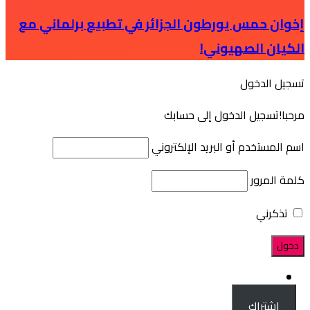
إخوان حمس يورطون الجزائر في تطبيع برلماني مع
الكيان الصهيوني!
‫تسجيل الدخول‬
‫مرحبا!‬
‫تسجيل الدخول إلى حسابك‬
اسم المستخدم أو البريد الإلكتروني
كلمة المرور
تذكرني
|
اشتراك