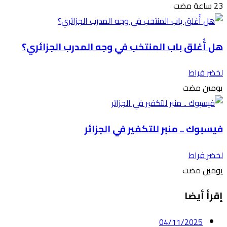
هل أُغلق باب المنتخب في وجه المدرب الجزائري؟
لخضر فراط
‫‫‫‏‫يومين مضت‬
فيسبوك .. منبر للتكفير في الجزائر
لخضر فراط
‫‫‫‏‫يومين مضت‬
إقرأ أيضا
04/11/2025