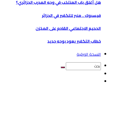
هل أُغلق باب المنتخب في وجه المدرب الجزائري؟
فيسبوك .. منبر للتكفير في الجزائر
الجحيم الاجتماعي القادم على المخزن
خطاب التكفير يعود بوجه جديد
النسخة الورقية