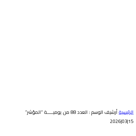
‫الرئيسية‬
‫أرشيف الوسم :‬ العدد 88 من يوميـــــة “المؤشر”
15|03|2026