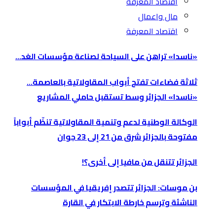
اقتصاد المعرفة
مال واعمال
اقتصاد المعرفة
«ناسدا» تراهن على السياحة لصناعة مؤسسات الغد…
ثلاثة فضاءات تفتح أبواب المقاولاتية بالعاصمة…
«ناسدا» الجزائر وسط تستقبل حاملي المشاريع
الوكالة الوطنية لدعم وتنمية المقاولاتية تنظّم أبواباً
مفتوحة بالجزائر شرق من 21 إلى 23 جوان
الجزائر تتنقل من مافيا إلى أخرى؟!
بن موسات: الجزائر تتصدر إفريقيا في المؤسسات
الناشئة وترسم خارطة الابتكار في القارة