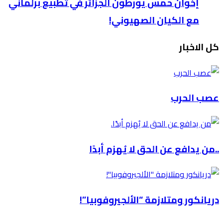
إخوان حمس يورطون الجزائر في تطبيع برلماني
مع الكيان الصهيوني!
كل الاخبار
عصب الحرب
..من يدافع عن الحق لا يُهزم أبدًا
دريانكور ومتلازمة “الألجيروفوبيا”!