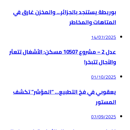
بوريطة يستنجد بالجزائر… والمخزن غارق في
المتاهات والمخاطر
14/07/2025
عدل 2 – مشروع 10507 مسكن: الأشغال تتعثر
والآجال تتبخر!
01/10/2025
يعقوبي في فخ التطبيع… “المؤشر” تكشف
المستور
07/09/2025