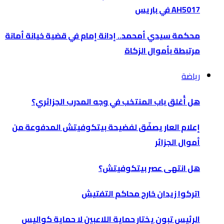
AH5017 في باريس
محكمة سيدي أمحمد.. إدانة إمام في قضية خيانة أمانة
مرتبطة بأموال الزكاة
رياضة
هل أُغلق باب المنتخب في وجه المدرب الجزائري؟
إعلام العار يصفّق لفضيحة بيتكوفيتش المدفوعة من
أموال الجزائر
هل انتهى عصر بيتكوفيتش؟
اتركوا زيدان خارج محاكم التفتيش
الرئيس تبون يختار حماية اللاعبين لا حماية كواليس