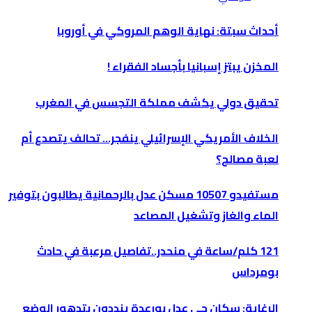
أحداث سبتة: نهاية الوهم المروكي في أوروبا
المخزن يبتز إسبانيا بأجساد الفقراء !
تحقيق دولي يكشف مملكة التجسس في المغرب
الخلاف الأمريكي الإسرائيلي ينفجر… تحالف يتصدع أم
لعبة مصالح؟
مستفيدو 10507 مسكن عدل بالرحمانية يطالبون بتوفير
الماء والغاز وتشغيل المصاعد
121 كلم/ساعة في منحدر..تفاصيل مرعبة في حادث
بومرداس
الرغاية: سكان حي عدل بورعدة ينددون بتدهور الوضع