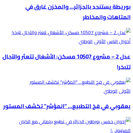
بوريطة يستنجد بالجزائر… والمخزن غارق في
المتاهات والمخاطر
أحوال الناس
الأولى
الوطني
عدل 2 – مشروع 10507 مسكن: الأشغال تتعثر والآجال
تتبخر!
الأولى
الوطني
يعقوبي في فخ التطبيع… “المؤشر” تكشف المستور