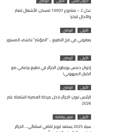
أحوال الناس
الأولى
الوطني
عدل 2 – مشروع 10507 مسكن: الأشغال تتعثر
والآجال تتبخر!
الأولى
الوطني
يعقوبي في فخ التطبيع… “المؤشر” تكشف المستور
الأولى
الوطني
إخوان حمس يورطون الجزائر في تطبيع برلماني مع
الكيان الصهيوني!
الأولى
الوطني
الرئيس تبون: الجزائر تدخل مرحلة العصرنة الشاملة عام
2026
الأولى
فنون وثقافة
سيلا 2025 يستعد ليوم ثقافي استثنائي… الجزائر