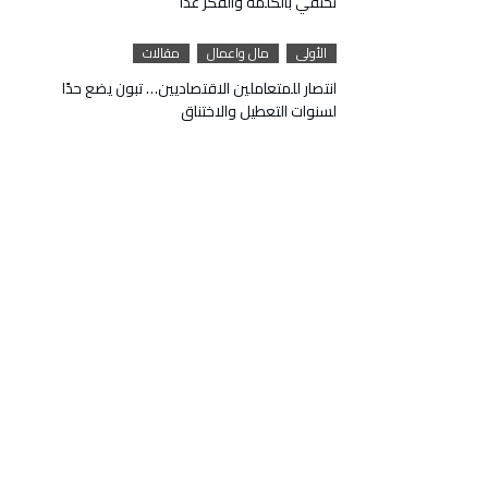
تحتفي بالكلمة والفكر غداً
الأولى
مال واعمال
مقالات
انتصار للمتعاملين الاقتصاديين… تبون يضع حدًا
لسنوات التعطيل والاختناق