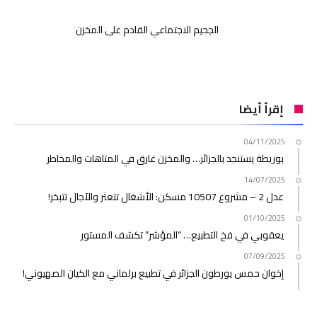
الجحيم الاجتماعي القادم على المخزن
إقرأ أيضا
04/11/2025
بوريطة يستنجد بالجزائر… والمخزن غارق في المتاهات والمخاطر
14/07/2025
عدل 2 – مشروع 10507 مسكن: الأشغال تتعثر والآجال تتبخر!
01/10/2025
يعقوبي في فخ التطبيع… “المؤشر” تكشف المستور
07/09/2025
إخوان حمس يورطون الجزائر في تطبيع برلماني مع الكيان الصهيوني!