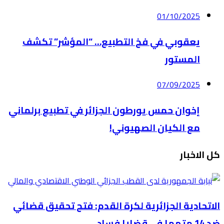
01/10/2025
يعقوبي في فخ التطبيع… “المؤشر” تكشف
المستور
07/09/2025
إخوان حمس يورطون الجزائر في تطبيع برلماني
مع الكيان الصهيوني!
كل الاخبار
الاتحادية الجزائرية لكرة القدم: فتح تحقيق قضائي
ضد 14 متهما في قضايا فساد