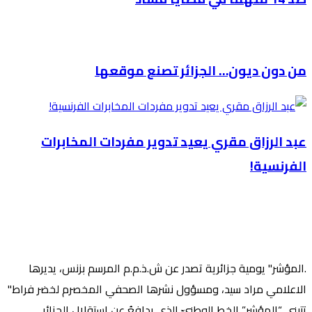
من دون ديون… الجزائر تصنع موقعها
عبد الرزاق مقري يعيد تدوير مفردات المخابرات
الفرنسية!
.المؤشر" يومية جزائرية تصدر عن ش.ذ.م.م المرسم بزنس، يديرها
الاعلامي مراد سيد، ومسؤول نشرها الصحفي المخصرم لخضر فراط"
تتبنى “المؤشر” الخط الوطنيّ الذي يدافعُ عن استقلالِ الجزائرِ