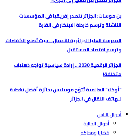
الجزائر تتنقل من مافيا إلى أخرى؟!
بن موسات: الجزائر تتصدر إفريقيا في المؤسسات
الناشئة وترسم خارطة الابتكار في القارة
المدرسة العليا الجزائرية للأعمال… حيث تُصنع الكفاءات
ويُرسم اقتصاد المستقبل
الجزائر الرقمية 2030… إرادة سياسية تواجه ذهنيات
متخلفة!
“أوكلا” العالمية تُتوّج موبيليس بجائزة أفضل تغطية
للهاتف النقال في الجزائر
أحوال الناس
أحوال الجالية
قضايا ومحاكم