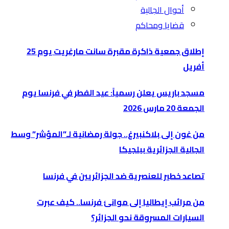
أحوال الجالية
قضايا ومحاكم
إطلاق جمعية ذاكرة مقبرة سانت مارغريت يوم 25
أفريل
مسجد باريس يعلن رسمياً: عيد الفطر في فرنسا يوم
الجمعة 20 مارس 2026
من غون إلى بلاكنبيرغ.. جولة رمضانية لـ”المؤشر” وسط
الجالية الجزائرية ببلجيكا
تصاعد خطير للعنصرية ضد الجزائريين في فرنسا
من مرائب إيطاليا إلى موانئ فرنسا.. كيف عبرت
السيارات المسروقة نحو الجزائر؟