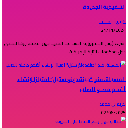
التنفيذية الجديدة
كريم بن محمد
21/11/2024
أشرف رئيس الجمهورية، السيد عبد المجيد تبون، بصفته رئيسًا لمنتدى
دول وحكومات الآلية الإفريقية …
المسيلة: منح “جينقدونغ ستيل” امتيازًا لإنشاء
أضخم مصنع للصلب
كريم بن محمد
02/06/2025