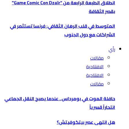
انطلاق الطبعة الرابعة من “Game Comic Con Dzaïr”
بقصر الثقافة
المتوسط في قلب الرهان الثقافي: فرنسا تستثمر في
الشراكات مع دول الجنوب
رأي
مقالات
الافتتاحية
الافتتاحية
مقالات
حافلة الموت في بومرداس.. عندما يصبح النقل الجماعي
انتحاراً قسرياً
هل انتهى عصر بيتكوفيتش؟