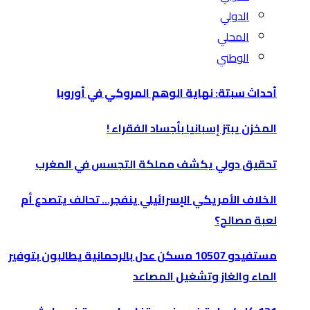
الدولي
المحلي
الوطني
أحداث سبتة: نهاية الوهم المروكي في أوروبا
المخزن يبتز إسبانيا بأجساد الفقراء !
تحقيق دولي يكشف مملكة التجسس في المغرب
الخلاف الأمريكي الإسرائيلي ينفجر… تحالف يتصدع أم
لعبة مصالح؟
مستفيدو 10507 مسكن عدل بالرحمانية يطالبون بتوفير
الماء والغاز وتشغيل المصاعد