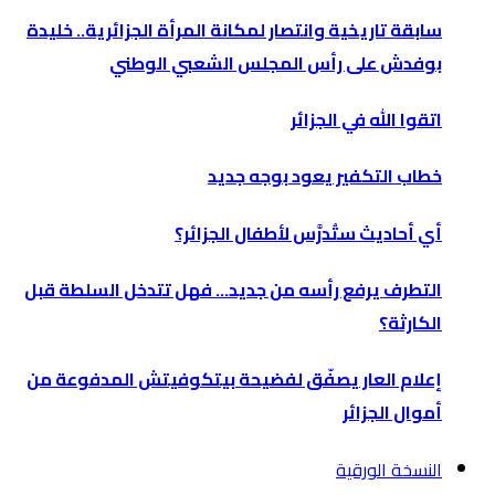
سابقة تاريخية وانتصار لمكانة المرأة الجزائرية.. خليدة
بوفدش على رأس المجلس الشعبي الوطني
اتقوا الله في الجزائر
خطاب التكفير يعود بوجه جديد
أي أحاديث ستُدرَّس لأطفال الجزائر؟
التطرف يرفع رأسه من جديد… فهل تتدخل السلطة قبل
الكارثة؟
إعلام العار يصفّق لفضيحة بيتكوفيتش المدفوعة من
أموال الجزائر
النسخة الورقية