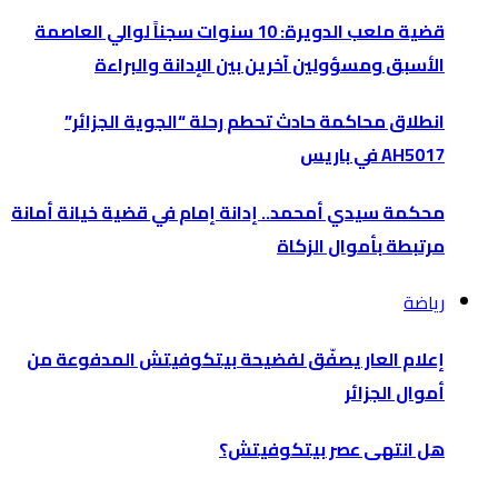
قضية ملعب الدويرة: 10 سنوات سجناً لوالي العاصمة
الأسبق ومسؤولين آخرين بين الإدانة والبراءة
انطلاق محاكمة حادث تحطم رحلة “الجوية الجزائر”
AH5017 في باريس
محكمة سيدي أمحمد.. إدانة إمام في قضية خيانة أمانة
مرتبطة بأموال الزكاة
رياضة
إعلام العار يصفّق لفضيحة بيتكوفيتش المدفوعة من
أموال الجزائر
هل انتهى عصر بيتكوفيتش؟