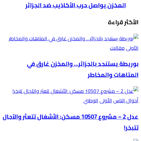
المخزن يواصل حرب الأكاذيب ضد الجزائر
الأكثر قراءة
الأولى
مقالات
بوريطة يستنجد بالجزائر… والمخزن غارق في
المتاهات والمخاطر
أحوال الناس
الأولى
الوطني
عدل 2 – مشروع 10507 مسكن: الأشغال تتعثر والآجال
تتبخر!