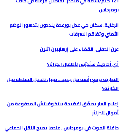
121 كلم/ساعة في منحدر..تفاصيل مرعبة في حادث
بومرداس
الرغاية: سكان حي عدل بورعدة ينددون بتدهور الوضع
الأمني وتفاقم السرقات
عين الدفلى: القضاء على إرهابيين اثنين
أي أحاديث ستُدرَّس لأطفال الجزائر؟
التطرف يرفع رأسه من جديد… فهل تتدخل السلطة قبل
الكارثة؟
إعلام العار يصفّق لفضيحة بيتكوفيتش المدفوعة من
أموال الجزائر
حافلة الموت في بومرداس.. عندما يصبح النقل الجماعي