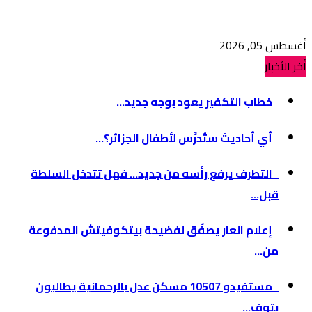
أغسطس 05, 2026
أخر الأخبار
خطاب التكفير يعود بوجه جديد...
أي أحاديث ستُدرَّس لأطفال الجزائر؟...
التطرف يرفع رأسه من جديد… فهل تتدخل السلطة
قبل...
إعلام العار يصفّق لفضيحة بيتكوفيتش المدفوعة
من...
مستفيدو 10507 مسكن عدل بالرحمانية يطالبون
بتوف...