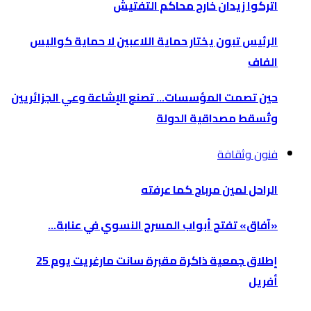
اتركوا زيدان خارج محاكم التفتيش
الرئيس تبون يختار حماية اللاعبين لا حماية كواليس
الفاف
حين تصمت المؤسسات… تصنع الإشاعة وعي الجزائريين
وتُسقط مصداقية الدولة
فنون وثقافة
الراحل لمين مرباح كما عرفته
«آفاق» تفتح أبواب المسرح النسوي في عنابة…
إطلاق جمعية ذاكرة مقبرة سانت مارغريت يوم 25
أفريل