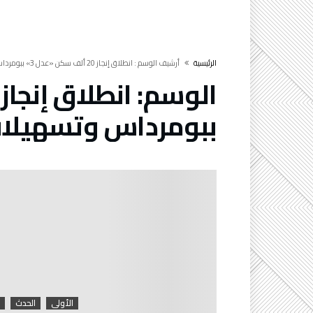
‫الرئيسية‬
‫أرشيف الوسم :‬ انطلاق إنجاز 20 ألف سكن «عدل 3» ببومرداس وتسهيلات جديدة في الدفع
الوسم:
ببومرداس وتسهيلات
الأولى
الحدث