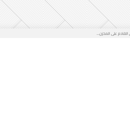
لقادم على المخزن...
 بوجه جديد...
لأطفال الجزائر؟...
من جديد… فهل تتدخل السلطة قبل...
 لفضيحة بيتكوفيتش المدفوعة من...