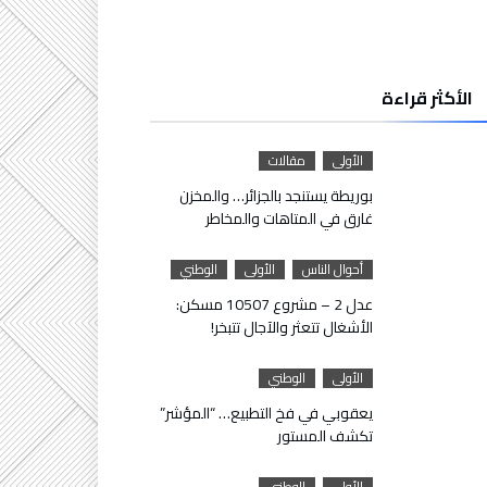
الأكثر قراءة
الأولى
مقالات
بوريطة يستنجد بالجزائر… والمخزن
غارق في المتاهات والمخاطر
أحوال الناس
الأولى
الوطني
عدل 2 – مشروع 10507 مسكن:
الأشغال تتعثر والآجال تتبخر!
الأولى
الوطني
يعقوبي في فخ التطبيع… “المؤشر”
تكشف المستور
الأولى
الوطني