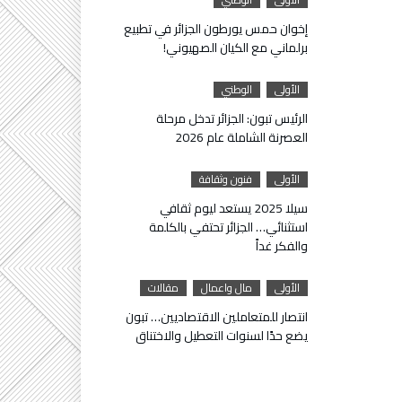
إخوان حمس يورطون الجزائر في تطبيع
برلماني مع الكيان الصهيوني!
الأولى
الوطني
الرئيس تبون: الجزائر تدخل مرحلة
العصرنة الشاملة عام 2026
الأولى
فنون وثقافة
سيلا 2025 يستعد ليوم ثقافي
استثنائي… الجزائر تحتفي بالكلمة
والفكر غداً
الأولى
مال واعمال
مقالات
انتصار للمتعاملين الاقتصاديين… تبون
يضع حدًا لسنوات التعطيل والاختناق