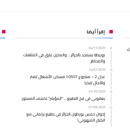
إقرأ أيضا
ن
04/11/2025
بوريطة يستنجد بالجزائر… والمخزن غارق في المتاهات
والمخاطر
14/07/2025
عدل 2 – مشروع 10507 مسكن: الأشغال تتعثر
والآجال تتبخر!
01/10/2025
يعقوبي في فخ التطبيع… “المؤشر” تكشف المستور
07/09/2025
إخوان حمس يورطون الجزائر في تطبيع برلماني مع
الكيان الصهيوني!