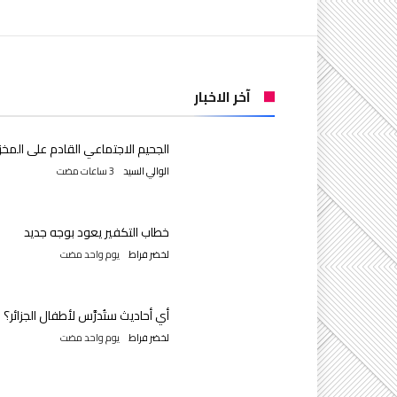
آخر الاخبار
الجحيم الاجتماعي القادم على المخز
الوالي السيد
خطاب التكفير يعود بوجه جديد
لخضر فراط
‫‫‫‏‫يوم واحد مضت‬
أي أحاديث ستُدرَّس لأطفال الجزائر؟
لخضر فراط
‫‫‫‏‫يوم واحد مضت‬