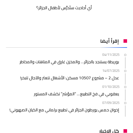
أي أحاديث ستُدرَّس لأطفال الجزائر؟
إقرأ أيضا
04/11/2025
بوريطة يستنجد بالجزائر… والمخزن غارق في المتاهات والمخاطر
14/07/2025
عدل 2 – مشروع 10507 مسكن: الأشغال تتعثر والآجال تتبخر!
01/10/2025
يعقوبي في فخ التطبيع… “المؤشر” تكشف المستور
07/09/2025
إخوان حمس يورطون الجزائر في تطبيع برلماني مع الكيان الصهيوني!
كل الاخبار