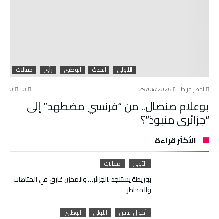
الأولى
الحدث
الوطني
رأي
مقالات
لخضر فراط
29/04/2026
0
0
بوعلام صنصال.. من “فرنسي مضطهد” إلى
“جزائري منبوذ”؟
الأكثر قراءة
الأولى
مقالات
بوريطة يستنجد بالجزائر… والمخزن غارق في المتاهات
والمخاطر
أحوال الناس
الأولى
الوطني