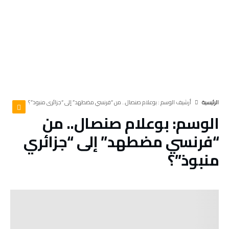
‫الرئيسية‬
‫أرشيف الوسم :‬ بوعلام صنصال.. من “فرنسي مضطهد” إلى “جزائري منبوذ”؟
الوسم:
بوعلام صنصال.. من
“فرنسي مضطهد” إلى “جزائري
منبوذ”؟