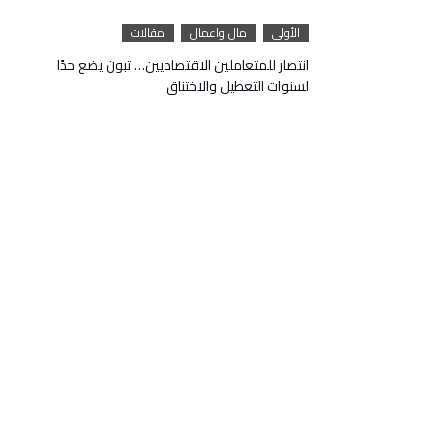
الأولى
مال واعمال
مقالات
انتصار للمتعاملين الاقتصاديين… تبون يضع حدًا
لسنوات التعطيل والاختناق