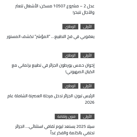
عدل 2 – مشروع 10507 مسكن: الأشغال تتعثر
والآجال تتبخر!
الأولى
الوطني
يعقوبي في فخ التطبيع… “المؤشر” تكشف المستور
الأولى
الوطني
إخوان حمس يورطون الجزائر في تطبيع برلماني مع
الكيان الصهيوني!
الأولى
الوطني
الرئيس تبون: الجزائر تدخل مرحلة العصرنة الشاملة عام
2026
الأولى
فنون وثقافة
سيلا 2025 يستعد ليوم ثقافي استثنائي… الجزائر
تحتفي بالكلمة والفكر غداً