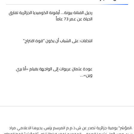
رحيل الفنانة بيونة… أيقونة الكوميديا الجزائرية تفارق
الحياة عن عمر 73 عاماً
انتخابات: على الشباب أن يكون “قوة اقتراح”
عودة عثمان عريوات إلى الواجهة بفيلم «أنا بري
وين»…
.المؤشر" يومية جزائرية تصدر عن ش.ذ.م.م المرسم بزنس، يديرها الاعلامي مراد
سيد، ومسؤول نشرها الصحفي المخصرم لخضر فراط" تتبنى “المؤشر” الخط الوطنيّ