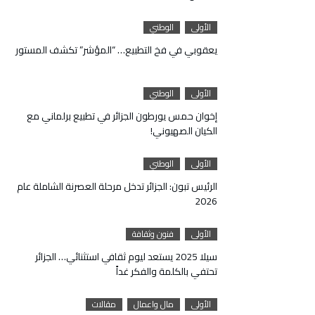
الأولى
الوطني
يعقوبي في فخ التطبيع… “المؤشر” تكشف المستور
الأولى
الوطني
إخوان حمس يورطون الجزائر في تطبيع برلماني مع
الكيان الصهيوني!
الأولى
الوطني
الرئيس تبون: الجزائر تدخل مرحلة العصرنة الشاملة عام
2026
الأولى
فنون وثقافة
سيلا 2025 يستعد ليوم ثقافي استثنائي… الجزائر
تحتفي بالكلمة والفكر غداً
الأولى
مال واعمال
مقالات