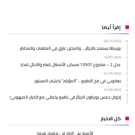
إقرأ أيضا
04/11/2025
بوريطة يستنجد بالجزائر… والمخزن غارق في المتاهات والمخاطر
14/07/2025
عدل 2 – مشروع 10507 مسكن: الأشغال تتعثر والآجال تتبخر!
01/10/2025
يعقوبي في فخ التطبيع… “المؤشر” تكشف المستور
07/09/2025
إخوان حمس يورطون الجزائر في تطبيع برلماني مع الكيان الصهيوني!
كل الاخبار
الأصبع على الزناد في مضيق هرمز!