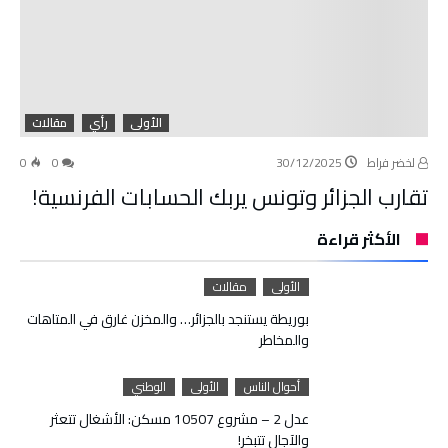
الأولى
رأي
مقالات
لخضر فراط
30/12/2025
0
0
تقارب الجزائر وتونس يربك الحسابات الفرنسية!
الأكثر قراءة
الأولى
مقالات
بوريطة يستنجد بالجزائر… والمخزن غارق في المتاهات
والمخاطر
أحوال الناس
الأولى
الوطني
عدل 2 – مشروع 10507 مسكن: الأشغال تتعثر
والآجال تتبخر!