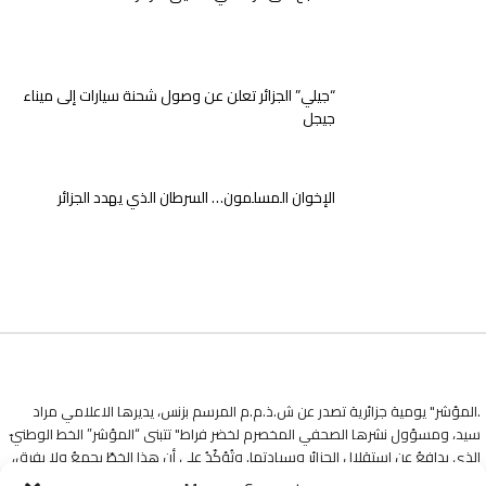
“جيلي” الجزائر تعلن عن وصول شحنة سيارات إلى ميناء
جيجل
الإخوان المسلمون… السرطان الذي يهدد الجزائر
.المؤشر" يومية جزائرية تصدر عن ش.ذ.م.م المرسم بزنس، يديرها الاعلامي مراد
سيد، ومسؤول نشرها الصحفي المخصرم لخضر فراط" تتبنى “المؤشر” الخط الوطنيّ
الذي يدافعُ عن استقلالِ الجزائرِ وسيادتها. وتُؤكّدُ على أن هذا الخطّ يجمعُ ولا يفرق،
وأنّهُ طريقها ومنارةُ دربها في هذه التجربةِ الإعلاميةِ.