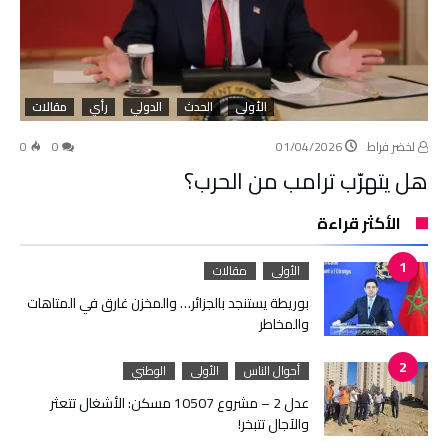
الأولى
الحدث
الدولي
رأي
مقالات
لخضر فراط
01/04/2026
0
0
هل يتهرّب ترامب من الحرب؟
الأكثر قراءة
الأولى
مقالات
بوريطة يستنجد بالجزائر… والمخزن غارق في المتاهات
والمخاطر
أحوال الناس
الأولى
الوطني
عدل 2 – مشروع 10507 مسكن: الأشغال تتعثر
والآجال تتبخر!