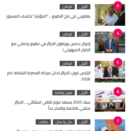
الأولى
الوطني
يعقوبي في فخ التطبيع… “المؤشر” تكشف المستور
الأولى
الوطني
إخوان حمس يورطون الجزائر في تطبيع برلماني مع
الكيان الصهيوني!
الأولى
الوطني
الرئيس تبون: الجزائر تدخل مرحلة العصرنة الشاملة عام
2026
الأولى
فنون وثقافة
سيلا 2025 يستعد ليوم ثقافي استثنائي… الجزائر
تحتفي بالكلمة والفكر غداً
الأولى
مال واعمال
مقالات