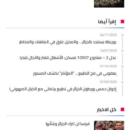
إقرأ أيضا
04/11/2025
بوريطة يستنجد بالجزائر… والمخزن غارق في المتاهات والمخاطر
14/07/2025
عدل 2 – مشروع 10507 مسكن: الأشغال تتعثر والآجال تتبخر!
01/10/2025
يعقوبي في فخ التطبيع… “المؤشر” تكشف المستور
07/09/2025
إخوان حمس يورطون الجزائر في تطبيع برلماني مع الكيان الصهيوني!
كل الاخبار
فرنسا لن تترك الجزائر وشأنها