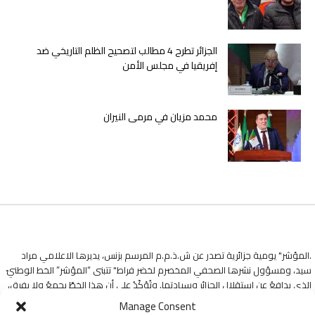
الجزائر تطرح 4 مطالب لتصحيح الظلم التاريخي ضد
إفريقيا في مجلس الأمن
محمد مزيان في مرمى النيران
.المؤشر" يومية جزائرية تصدر عن ش.ذ.م.م المرسم بزنس، يديرها الاعلامي مراد
سيد، ومسؤول نشرها الصحفي المخصرم لخضر فراط" تتبنى “المؤشر” الخط الوطنيّ
الذي يدافعُ عن استقلالِ الجزائرِ وسيادتها. وتُؤكّدُ على أن هذا الخطّ يجمعُ ولا يفرق،
وأنّهُ طريقها ومنارةُ دربها في هذه التجربةِ الإعلاميةِ.
Manage Consent