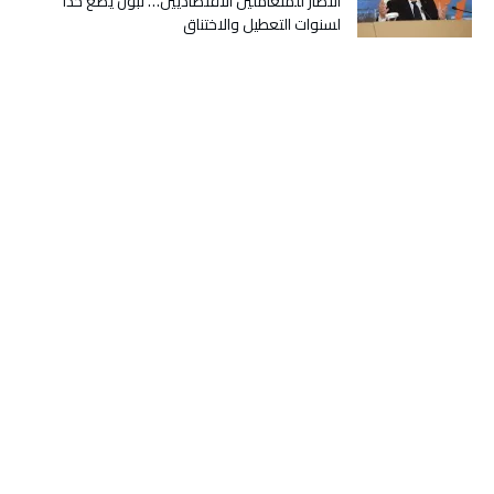
انتصار للمتعاملين الاقتصاديين… تبون يضع حدًا
لسنوات التعطيل والاختناق