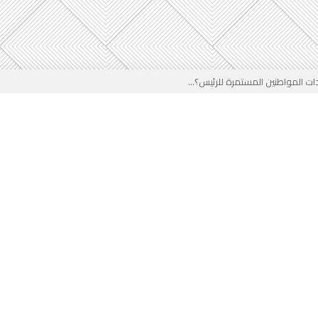
 المواطنين المستمرة للرئيس؟...
خب في وجه المدرب الجزائري؟...
ير في الجزائر...
لقادم على المخزن...
 بوجه جديد...