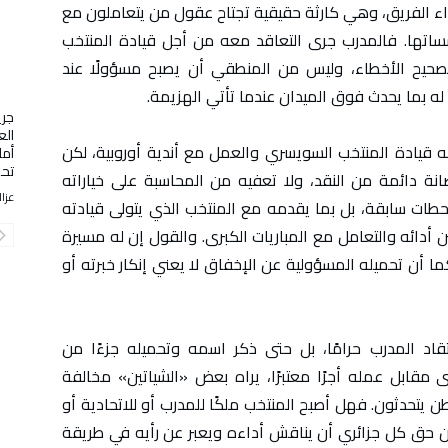
داء الفريق، وهي كارثة حقيقية تجتاح عقول من يتعاملون مع
سساتها. فالمدرب جرى التعاقد معه من أجل قيادة المنتخب
 وتصحيح الأخطاء، وليس من المنطقي أن يصبح مسؤولًا عند
 له بما يحدث فوق الميدان عندما تأتي الهزيمة.
جري
الع
ه قيادة المنتخب السويسري والعمل مع أندية أوروبية، لكن
أما
تح
انة دائمة من النقد، ولا تعفيه من المحاسبة على خياراته
عزال
حطات سابقة، بل بما يقدمه مع المنتخب الذي يتولى قيادته
ن أدائه والتعامل مع المباريات الكبرى. والقول إن له مسيرة
ما أن تحميله المسؤولية عن الإخفاق لا يعني إنكار خبرته أو
نتقاد المدرب حرامًا، بل حتى ذكر اسمه وتحميله جزءًا من
 مقابل عمله أجرًا معتبرًا، يراه بعض «الشياتين» مخالفة
 يتحدثون. فهل أصبح المنتخب ملكًا للمدرب أو للاتحادية أو
من حق كل جزائري أن يناقش أداءه ويعبر عن رأيه في طريقة