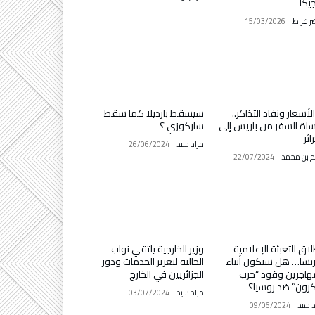
جيكا
ر فراط
15/03/2026
 الأسعار ونفاد التذاكر..
سيسقط بارديلا كما سقط
اة السفر من باريس إلى
ساركوزي ؟
ائر
مراد سيد
26/06/2024
م بن محمد
22/07/2024
لاق التعبئة الإعلامية
وزير الخارجية يلتقي نواب
نسا… هل سيكون أبناء
الجالية لتعزيز الخدمات ودور
هاجرين وقود “حرب
الجزائريين في الخارج
رون” ضد روسيا؟
مراد سيد
03/07/2024
د سيد
09/06/2024