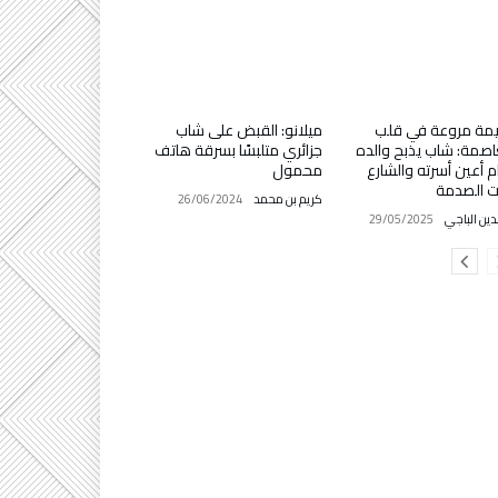
مة مروعة في قلب
ميلانو: القبض على شاب
اصمة: شاب يذبح والده
جزائري متلبسًا بسرقة هاتف
م أعين أسرته والشارع
محمول
ت الصدمة
كريم بن محمد
26/06/2024
دين الباجي
29/05/2025