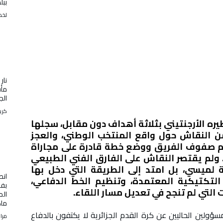
ببل
لخض
نار
مأس
الجز
كري
يره الأرجنتيني بثلاثة أهداف دون مقابل، سجلها
 النقاش حول واقع المنتخب الوطني، والعجز
م صفوف الفريق ووضع خطة قادرة على مجاراة
ولم يقتصر النقاش على الفارق الفني الطبيعي
ية لميسي، بل امتد إلى الطريقة التي دخل بها
انط
ت التكتيكية المعتمدة، وتنظيم الخط الدفاعي،
بفر
 التي لم تنجح في تعديل مسار اللقاء.
الم
ماك
مسؤولين الحاليين عن كرة القدم الجزائرية لا يكتفون بالدفاع
مرا