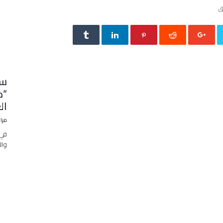
سو
“د
ال
مرا
في 
وال