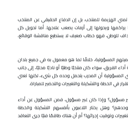
 تمني الهزيمة للمنتخب. بل إن الدفاع الحقيقي عن المنتخب
ا يراكمها ويحولها إلى أزمات يصعب علاجها. أما تحويل كل
هداف للوطن، فهو خطاب ضعيف لا يستطيع مناقشة الوقائع،
ميلهم المسؤولية، خلافًا لما هو معمول به في جميع بلدان
 الفريق، سواء كان منتخبًا وطنيًا أو ناديًا محليًا، إلى جانب
عني المسؤولية أن المدرب يتحمل وحده كل شيء، لكنها تعني
رار في الخطة والتشكيلة والتغييرات والتحضير للمباراة.
ير مسؤول؟ وإذا كان غير مسؤول، فمن المسؤول عن أداء
وحدهم؟ وهل يختار اللاعبون بأنفسهم التشكيلة والخطة
رات وتوقيت إجرائها؟ أم أن هناك طاقمًا فنيًا جرى التعاقد