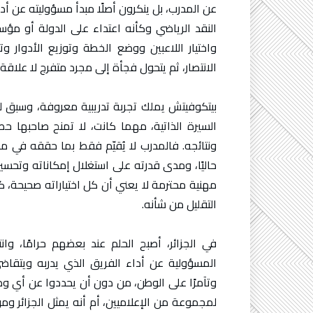
عن المدرب، بل ينكرون أصلًا مبدأ مسؤوليته عن أ
النقد الرياضي وكأنه اعتداء على الدولة أو مؤ
واختيار اللاعبين ووضع الخطة وتوزيع الأدوار
الانتصار، ثم يتحول فجأة إلى مجرد متفرج لا علاقة
بيتكوفيتش يملك تجربة تدريبية معروفة، وسبق ل
السيرة الذاتية، مهما كانت، لا تمنح صاحبها حص
ونتائجه. فالمدرب لا يُقيّم فقط بما حققه في م
حاليًا، ومدى قدرته على استغلال إمكاناته وتحسي
مهنية محترمة لا يعني أن كل اختياراته صحيحة، ك
التقليل من شأنه.
في الجزائر، أصبح الحلم عند بعضهم حرامًا، وا
المسؤولية عن أداء الفريق الذي يدربه ويتقاضى
وتآمرًا على الوطن، من دون أن يحددوا عن أي وطن
لمجموعة من الإعلاميين، أم أنه يمثل الجزائر و