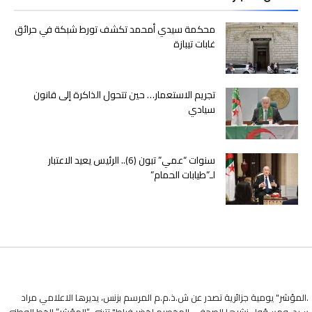
محكمة سيدي أمحمد تكشف تورط شبكة في حرائق
غابات تيبازة
تجريم الاستعمار… حين تتحول الذاكرة إلى قانون
سيادي
سنوات “عمي” تبون (6).. الرئيس يعيد الاعتبار
لـ”طيابات الحمام”
.المؤشر" يومية جزائرية تصدر عن ش.ذ.م.م المرسم بزنس، يديرها الاعلامي مراد