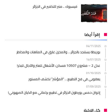
فيسبوك .. منبر للتكفير في الجزائر
إقرأ أيضا
04/11/2025
بوريطة يستنجد بالجزائر… والمخزن غارق في المتاهات والمخاطر
14/07/2025
عدل 2 – مشروع 10507 مسكن: الأشغال تتعثر والآجال تتبخر!
01/10/2025
يعقوبي في فخ التطبيع… “المؤشر” تكشف المستور
07/09/2025
إخوان حمس يورطون الجزائر في تطبيع برلماني مع الكيان الصهيوني!
كل الاخبار