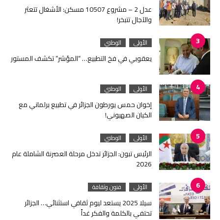
عدل 2 – مشروع 10507 مسكن: الأشغال تتعثر
والآجال تتبخر!
الأولى
الوطني
يعقوبي في فخ التطبيع… “المؤشر” تكشف المستور
الأولى
الوطني
إخوان حمس يورطون الجزائر في تطبيع برلماني مع
الكيان الصهيوني!
الأولى
الوطني
الرئيس تبون: الجزائر تدخل مرحلة العصرنة الشاملة عام
2026
الأولى
فنون وثقافة
سيلا 2025 يستعد ليوم ثقافي استثنائي… الجزائر
تحتفي بالكلمة والفكر غداً