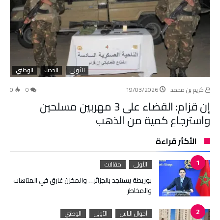
الأولى
الحدث
الوطني
كريم بن محمد
19/03/2026
0
0
إن قزام: القضاء على 3 مهربين مسلحين
واسترجاع كمية من الذهب
الأكثر قراءة
الأولى
مقالات
بوريطة يستنجد بالجزائر… والمخزن غارق في المتاهات
والمخاطر
أحوال الناس
الأولى
الوطني