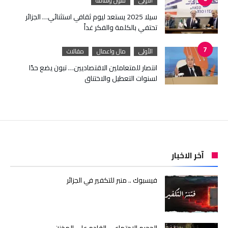
الأولى
فنون وثقافة
سيلا 2025 يستعد ليوم ثقافي استثنائي… الجزائر
تحتفي بالكلمة والفكر غداً
الأولى
مال واعمال
مقالات
انتصار للمتعاملين الاقتصاديين… تبون يضع حدًا
لسنوات التعطيل والاختناق
آخر الاخبار
فيسبوك .. منبر للتكفير في الجزائر