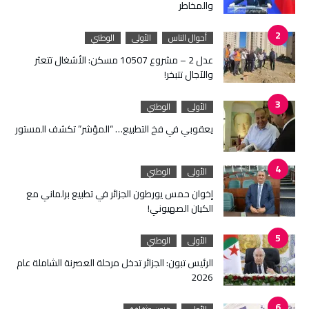
والمخاطر
أحوال الناس
الأولى
الوطني
عدل 2 – مشروع 10507 مسكن: الأشغال تتعثر
والآجال تتبخر!
الأولى
الوطني
يعقوبي في فخ التطبيع… “المؤشر” تكشف المستور
الأولى
الوطني
إخوان حمس يورطون الجزائر في تطبيع برلماني مع
الكيان الصهيوني!
الأولى
الوطني
الرئيس تبون: الجزائر تدخل مرحلة العصرنة الشاملة عام
2026