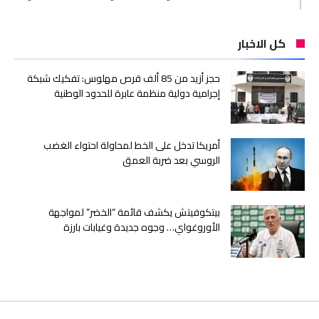
كل الاخبار
حجز أزيد من 85 ألف قرص مهلوس: تفكيك شبكة
إجرامية دولية منظمة عابرة للحدود الوطنية
أمريكا تدخل على الخط لمحاولة احتواء الغضب
الروسي بعد ضربة العمق
بيتكوفيتش يكشف قائمة “الخضر” لمواجهة
الأوروغواي… وجوه جديدة وغيابات بارزة