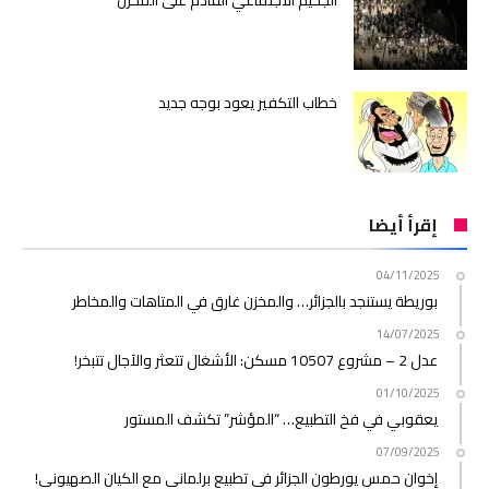
الجحيم الاجتماعي القادم على المخزن
خطاب التكفير يعود بوجه جديد
إقرأ أيضا
04/11/2025
بوريطة يستنجد بالجزائر… والمخزن غارق في المتاهات والمخاطر
14/07/2025
عدل 2 – مشروع 10507 مسكن: الأشغال تتعثر والآجال تتبخر!
01/10/2025
يعقوبي في فخ التطبيع… “المؤشر” تكشف المستور
07/09/2025
إخوان حمس يورطون الجزائر في تطبيع برلماني مع الكيان الصهيوني!