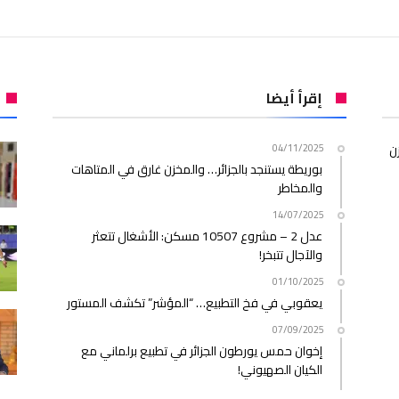
إقرأ أيضا
ن
04/11/2025
بوريطة يستنجد بالجزائر… والمخزن غارق في المتاهات
والمخاطر
14/07/2025
عدل 2 – مشروع 10507 مسكن: الأشغال تتعثر
والآجال تتبخر!
01/10/2025
يعقوبي في فخ التطبيع… “المؤشر” تكشف المستور
07/09/2025
إخوان حمس يورطون الجزائر في تطبيع برلماني مع
الكيان الصهيوني!