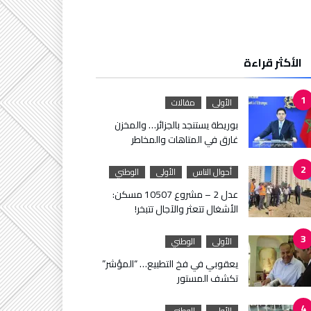
الأكثر قراءة
الأولى
مقالات
بوريطة يستنجد بالجزائر… والمخزن
غارق في المتاهات والمخاطر
أحوال الناس
الأولى
الوطني
عدل 2 – مشروع 10507 مسكن:
الأشغال تتعثر والآجال تتبخر!
الأولى
الوطني
يعقوبي في فخ التطبيع… “المؤشر”
تكشف المستور
الأولى
الوطني