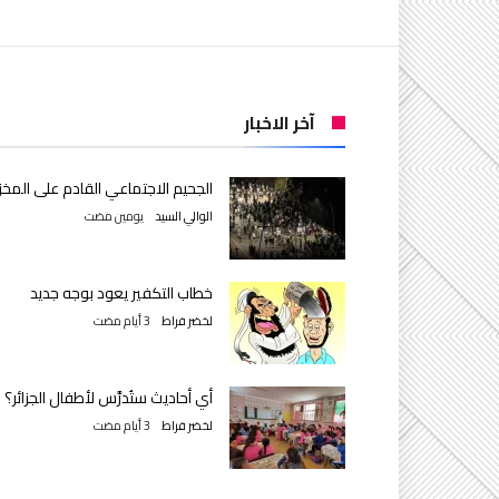
آخر الاخبار
الجحيم الاجتماعي القادم على المخز
الوالي السيد
‫‫‫‏‫يومين مضت‬
خطاب التكفير يعود بوجه جديد
لخضر فراط
أي أحاديث ستُدرَّس لأطفال الجزائر؟
لخضر فراط