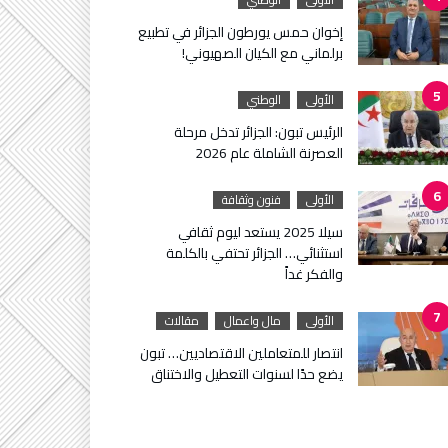
إخوان حمس يورطون الجزائر في تطبيع
برلماني مع الكيان الصهيوني!
الأولى
الوطني
الرئيس تبون: الجزائر تدخل مرحلة
العصرنة الشاملة عام 2026
الأولى
فنون وثقافة
سيلا 2025 يستعد ليوم ثقافي
استثنائي… الجزائر تحتفي بالكلمة
والفكر غداً
الأولى
مال واعمال
مقالات
انتصار للمتعاملين الاقتصاديين… تبون
يضع حدًا لسنوات التعطيل والاختناق