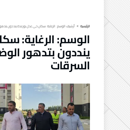
‫الرئيسية‬
‫أرشيف الوسم :‬ الرغاية: سكان حي عدل بورعدة ينددون بتدهو
الوسم:
الرغاية: سك
ينددون بتدهور الوض
السرقات