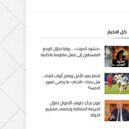
كل الاخبار
«حشود الموت»… رواية تحوّل الوجع
الفلسطيني إلى فعل مقاومة بالكلمة
انتصار يعيد الأمل ويفتح أبواب الشك…
هل يملك «الخضر» ما يكفي لعبور
النمسا؟
تبون يحذّر: حاويات الأموال تموّل
الجريمة المنظمة وتضعف مشاريع
الدولة