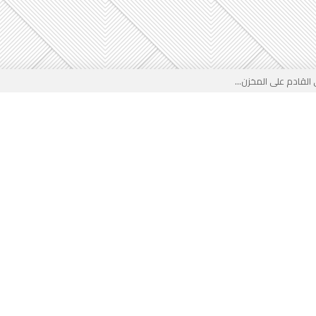
لقادم على المخزن...
 بوجه جديد...
لأطفال الجزائر؟...
من جديد… فهل تتدخل السلطة قبل...
 لفضيحة بيتكوفيتش المدفوعة من...