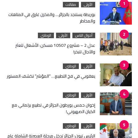
الأولى
مقالات
بوريطة يستنجد بالجزائر… والمخزن غارق في المتاهات
والمخاطر
أحوال الناس
الأولى
الوطني
عدل 2 – مشروع 10507 مسكن: الأشغال تتعثر
والآجال تتبخر!
الأولى
الوطني
يعقوبي في فخ التطبيع… “المؤشر” تكشف المستور
الأولى
الوطني
إخوان حمس يورطون الجزائر في تطبيع برلماني مع
الكيان الصهيوني!
الأولى
الوطني
الرئيس تبون: الجزائر تدخل مرحلة العصرنة الشاملة عام