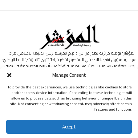
.المؤشر" يومية جزائرية تصدر عن ش.ذ.م.م المرسم بزنس، يديرها الاعلامي مراد
سيد، ومسؤول نشرها الصحفي المخصرم لخضر فراط" تتبنى “المؤشر” الخط الوطنيّ
الذي يدافعُ عن استقلالِ الجزائرِ وسيادتها. وتُؤكّدُ على أن هذا الخطّ يجمعُ ولا يفرق،
وأنّهُ طريقها ومنارةُ دربها في هذه التجربةِ الإعلاميةِ.
Manage Consent
To provide the best experiences, we use technologies like cookies to store
and/or access device information. Consenting to these technologies will
allow us to process data such as browsing behavior or unique IDs on this
site. Not consenting or withdrawing consent, may adversely affect certain
features and functions.
جميع الحقوق محفوظة ليومية المؤشر © 2024
Accept
اشتراك
من نحن؟
البيانات القانونية
سياسة الخصوصية
اتفاقية الاستخدام
اتصل بنا