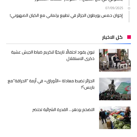
07/09/2025
إخوان حمس يورطون الجزائر في تطبيع برلماني مع الكيان الصهيوني!
كل الاخبار
تبون يقود احتفالًا تاريخيًا لتكريم ضباط الجيش عشية
ذكرى الاستقلال
الجزائر تضبط معادلة «الأوراق» في أزمة “الحراقة”مع
باريس؟!
التضخم يزدهر… القدرة الشرائية تحتضر