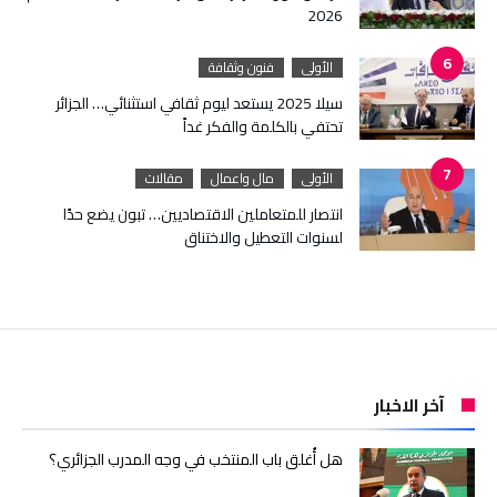
2026
الأولى
فنون وثقافة
سيلا 2025 يستعد ليوم ثقافي استثنائي… الجزائر
تحتفي بالكلمة والفكر غداً
الأولى
مال واعمال
مقالات
انتصار للمتعاملين الاقتصاديين… تبون يضع حدًا
لسنوات التعطيل والاختناق
آخر الاخبار
هل أُغلق باب المنتخب في وجه المدرب الجزائري؟