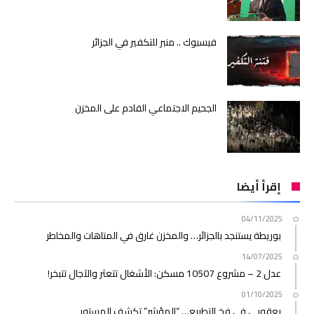
فيسبوك .. منبر للتكفير في الجزائر
الجحيم الاجتماعي القادم على المخزن
إقرأ أيضا
04/11/2025
بوريطة يستنجد بالجزائر… والمخزن غارق في المتاهات والمخاطر
14/07/2025
عدل 2 – مشروع 10507 مسكن: الأشغال تتعثر والآجال تتبخر!
01/10/2025
يعقوبي في فخ التطبيع… “المؤشر” تكشف المستور