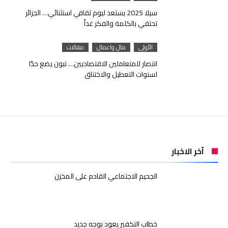
سيلا 2025 يستعد ليوم ثقافي استثنائي… الجزائر
تحتفي بالكلمة والفكر غداً
الأولى
مال واعمال
مقالات
انتصار للمتعاملين الاقتصاديين… تبون يضع حدًا
لسنوات التعطيل والاختناق
آخر الاخبار
الجحيم الاجتماعي القادم على المخزن
خطاب التكفير يعود بوجه جديد