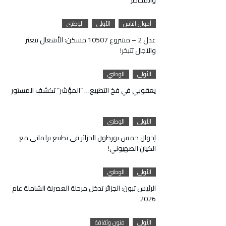
أحوال الناس
الأولى
الوطني
عدل 2 – مشروع 10507 مسكن: الأشغال تتعثر
والآجال تتبخر!
الأولى
الوطني
يعقوبي في فخ التطبيع… “المؤشر” تكشف المستور
الأولى
الوطني
إخوان حمس يورطون الجزائر في تطبيع برلماني مع
الكيان الصهيوني!
الأولى
الوطني
الرئيس تبون: الجزائر تدخل مرحلة العصرنة الشاملة عام
2026
الأولى
فنون وثقافة