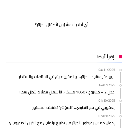
أي أحاديث ستُدرَّس لأطفال الجزائر؟
إقرأ أيضا
04/11/2025
بوريطة يستنجد بالجزائر… والمخزن غارق في المتاهات والمخاطر
14/07/2025
عدل 2 – مشروع 10507 مسكن: الأشغال تتعثر والآجال تتبخر!
01/10/2025
يعقوبي في فخ التطبيع… “المؤشر” تكشف المستور
07/09/2025
إخوان حمس يورطون الجزائر في تطبيع برلماني مع الكيان الصهيوني!