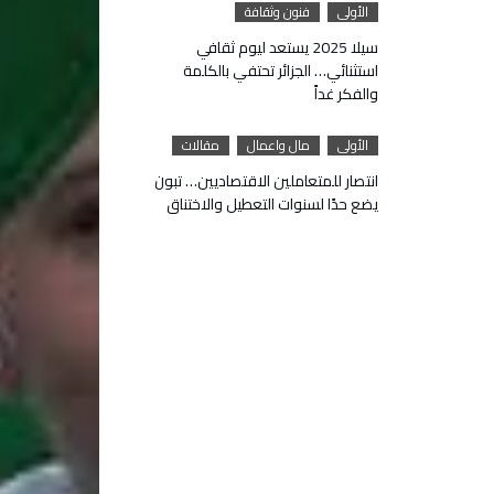
الأولى
فنون وثقافة
سيلا 2025 يستعد ليوم ثقافي
استثنائي… الجزائر تحتفي بالكلمة
والفكر غداً
الأولى
مال واعمال
مقالات
انتصار للمتعاملين الاقتصاديين… تبون
يضع حدًا لسنوات التعطيل والاختناق