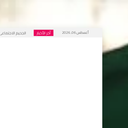
أغسطس 06, 2026
أخر الأخبار
الجحيم الاجتماعي ا
خطاب التكفير يعود
أي أحاديث ستُدرَّس 
التطرف يرفع رأسه 
إعلام العار يصفّق