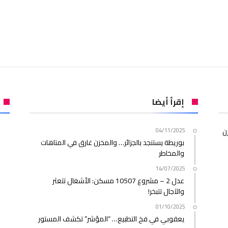
إقرأ أيضا
ن
04/11/2025
بوريطة يستنجد بالجزائر… والمخزن غارق في المتاهات
والمخاطر
14/07/2025
عدل 2 – مشروع 10507 مسكن: الأشغال تتعثر
والآجال تتبخر!
01/10/2025
يعقوبي في فخ التطبيع… “المؤشر” تكشف المستور