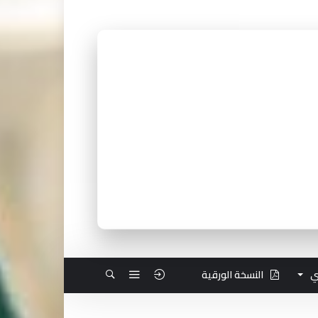
ي
النسخة الورقية