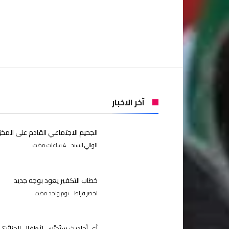
آخر الاخبار
الجحيم الاجتماعي القادم على المخز
الوالي السيد
خطاب التكفير يعود بوجه جديد
لخضر فراط
‫‫‫‏‫يوم واحد مضت‬
أي أحاديث ستُدرَّس لأطفال الجزائر؟