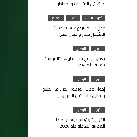
غارق في المتاهات والمخاطر
أحوال الناس
الأولى
الوطني
عدل 2 – مشروع 10507 مسكن:
الأشغال تتعثر والآجال تتبخر!
الأولى
الوطني
يعقوبي في فخ التطبيع… “المؤشر”
تكشف المستور
الأولى
الوطني
إخوان حمس يورطون الجزائر في تطبيع
برلماني مع الكيان الصهيوني!
الأولى
الوطني
الرئيس تبون: الجزائر تدخل مرحلة
العصرنة الشاملة عام 2026