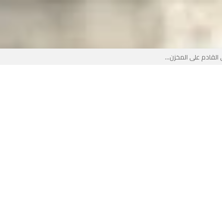
لقادم على المخزن...
 بوجه جديد...
لأطفال الجزائر؟...
من جديد… فهل تتدخل السلطة قبل...
 لفضيحة بيتكوفيتش المدفوعة من...