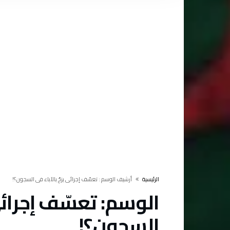
‫الرئيسية‬
‫أرشيف الوسم :‬ تعسّف إجرائي يزجّ بالآباء في السجون؟!
الوسم:
تعسّف إجرائي 
السجون؟!