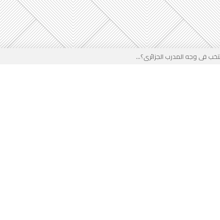
خب في وجه المدرب الجزائري؟...
ير في الجزائر...
لقادم على المخزن...
 بوجه جديد...