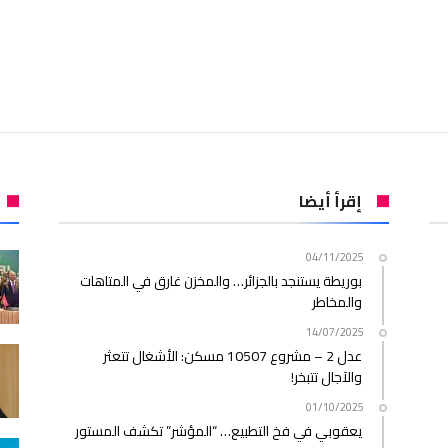
إقرأ أيضا
04/11/2025
بوريطة يستنجد بالجزائر… والمخزن غارق في المتاهات
والمخاطر
14/07/2025
عدل 2 – مشروع 10507 مسكن: الأشغال تتعثر
والآجال تتبخر!
01/10/2025
يعقوبي في فخ التطبيع… “المؤشر” تكشف المستور