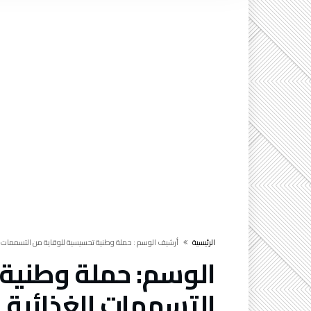
‫الرئيسية‬
‫أرشيف الوسم :‬ حملة وطنية تحسيسية للوقاية من التسممات ا
الوسم:
حملة وطنية 
التسممات الغذائية