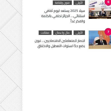
الأولى
فنون وثقافة
سيلا 2025 يستعد ليوم ثقافي
استثنائي… الجزائر تحتفي بالكلمة
والفكر غداً
الأولى
مال واعمال
مقالات
انتصار للمتعاملين الاقتصاديين… تبون
يضع حدًا لسنوات التعطيل والاختناق