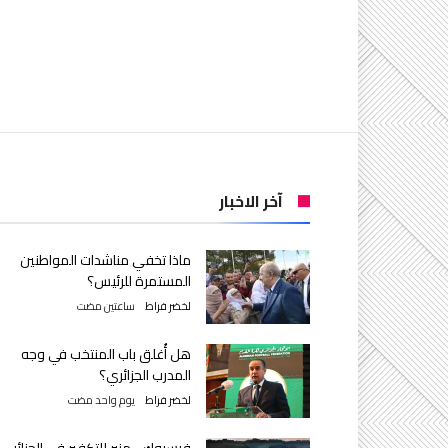
آخر الاخبار
ماذا تخفي مناشدات المواطنين
المستمرة للرئيس؟
لخضر فراط
‫‫‫‏‫ساعتين مضت‬
هل أُغلق باب المنتخب في وجه
المدرب الجزائري؟
لخضر فراط
‫‫‫‏‫يوم واحد مضت‬