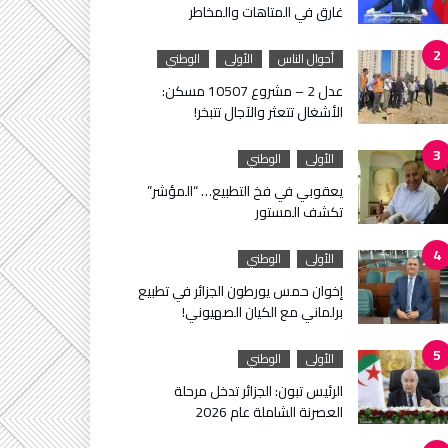
غارق في المتاهات والمخاطر
أحوال الناس
الأولى
الوطني
عدل 2 – مشروع 10507 مسكن:
الأشغال تتعثر والآجال تتبخر!
الأولى
الوطني
يعقوبي في فخ التطبيع… “المؤشر”
تكشف المستور
الأولى
الوطني
إخوان حمس يورطون الجزائر في تطبيع
برلماني مع الكيان الصهيوني!
الأولى
الوطني
الرئيس تبون: الجزائر تدخل مرحلة
العصرنة الشاملة عام 2026