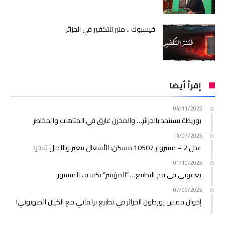
فيسبوك .. منبر للتكفير في الجزائر
إقرأ أيضا
04/11/2025
بوريطة يستنجد بالجزائر… والمخزن غارق في المتاهات والمخاطر
14/07/2025
عدل 2 – مشروع 10507 مسكن: الأشغال تتعثر والآجال تتبخر!
01/10/2025
يعقوبي في فخ التطبيع… “المؤشر” تكشف المستور
07/09/2025
إخوان حمس يورطون الجزائر في تطبيع برلماني مع الكيان الصهيوني!