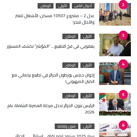
أحوال الناس
الأولى
الوطني
عدل 2 – مشروع 10507 مسكن: الأشغال تتعثر
والآجال تتبخر!
الأولى
الوطني
يعقوبي في فخ التطبيع… “المؤشر” تكشف المستور
الأولى
الوطني
إخوان حمس يورطون الجزائر في تطبيع برلماني مع
الكيان الصهيوني!
الأولى
الوطني
الرئيس تبون: الجزائر تدخل مرحلة العصرنة الشاملة عام
2026
الأولى
فنون وثقافة
سيلا 2025 يستعد ليوم ثقافي استثنائي… الجزائر