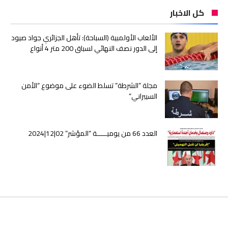
كل الاخبار
الألعاب الأولمبية (السباحة): تأهل الجزائري جواد صيود
إلى الدور نصف النهائي لسباق 200 متر 4 أنواع
مجلة ”الشرطة” تسلط الضوء على موضوع “الأمن
السيبراني”
العدد 66 من يوميـــــة “المؤشر” 02|12|2024