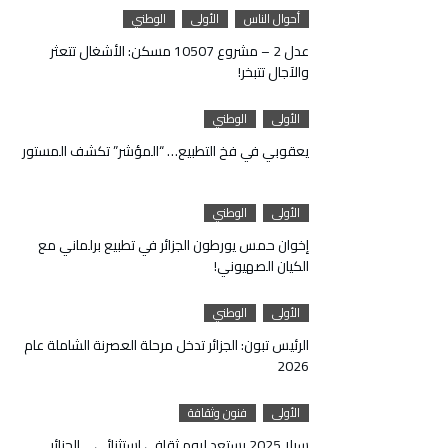
أحوال الناس
الأولى
الوطني
عدل 2 – مشروع 10507 مسكن: الأشغال تتعثر
والآجال تتبخر!
الأولى
الوطني
يعقوبي في فخ التطبيع… “المؤشر” تكشف المستور
الأولى
الوطني
إخوان حمس يورطون الجزائر في تطبيع برلماني مع
الكيان الصهيوني!
الأولى
الوطني
الرئيس تبون: الجزائر تدخل مرحلة العصرنة الشاملة عام
2026
الأولى
فنون وثقافة
سيلا 2025 يستعد ليوم ثقافي استثنائي… الجزائر