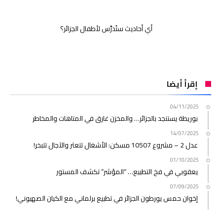
أي أحاديث ستُدرَّس لأطفال الجزائر؟
إقرأ أيضا
04/11/2025
بوريطة يستنجد بالجزائر… والمخزن غارق في المتاهات والمخاطر
14/07/2025
عدل 2 – مشروع 10507 مسكن: الأشغال تتعثر والآجال تتبخر!
01/10/2025
يعقوبي في فخ التطبيع… “المؤشر” تكشف المستور
07/09/2025
إخوان حمس يورطون الجزائر في تطبيع برلماني مع الكيان الصهيوني!