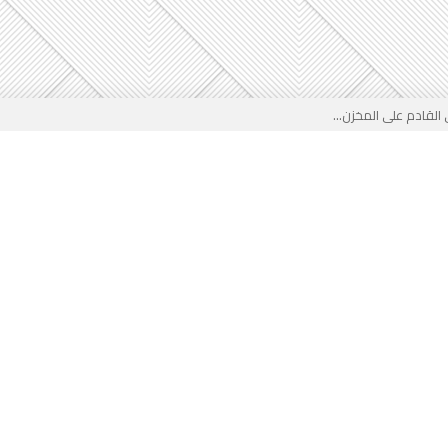
لقادم على المخزن...
 بوجه جديد...
لأطفال الجزائر؟...
من جديد… فهل تتدخل السلطة قبل...
 لفضيحة بيتكوفيتش المدفوعة من...