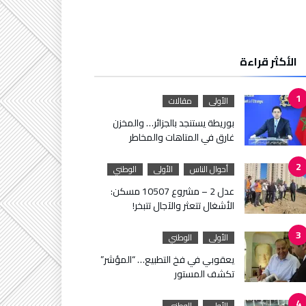
الأكثر قراءة
الأولى
مقالات
بوريطة يستنجد بالجزائر… والمخزن
غارق في المتاهات والمخاطر
أحوال الناس
الأولى
الوطني
عدل 2 – مشروع 10507 مسكن:
الأشغال تتعثر والآجال تتبخر!
الأولى
الوطني
يعقوبي في فخ التطبيع… “المؤشر”
تكشف المستور
الأولى
الوطني