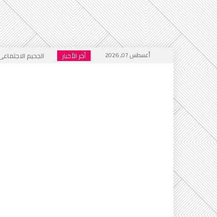
أغسطس 07, 2026
أخر الأخبار
الجحيم الاجتماعي ا
خطاب التكفير يعود
أي أحاديث ستُدرَّس 
التطرف يرفع رأسه 
إعلام العار يصفّق