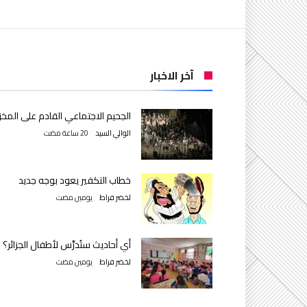
آخر الاخبار
الجحيم الاجتماعي القادم على المخز
الوالي السيد
خطاب التكفير يعود بوجه جديد
لخضر فراط
‫‫‫‏‫يومين مضت‬
أي أحاديث ستُدرَّس لأطفال الجزائر؟
لخضر فراط
‫‫‫‏‫يومين مضت‬