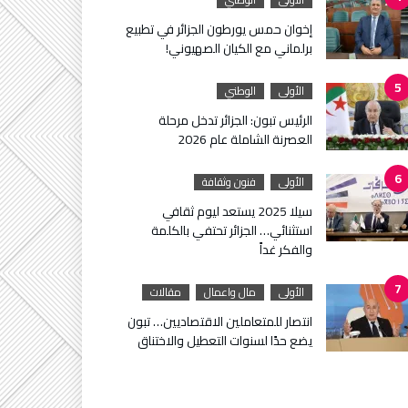
إخوان حمس يورطون الجزائر في تطبيع
برلماني مع الكيان الصهيوني!
الأولى
الوطني
الرئيس تبون: الجزائر تدخل مرحلة
العصرنة الشاملة عام 2026
الأولى
فنون وثقافة
سيلا 2025 يستعد ليوم ثقافي
استثنائي… الجزائر تحتفي بالكلمة
والفكر غداً
الأولى
مال واعمال
مقالات
انتصار للمتعاملين الاقتصاديين… تبون
يضع حدًا لسنوات التعطيل والاختناق