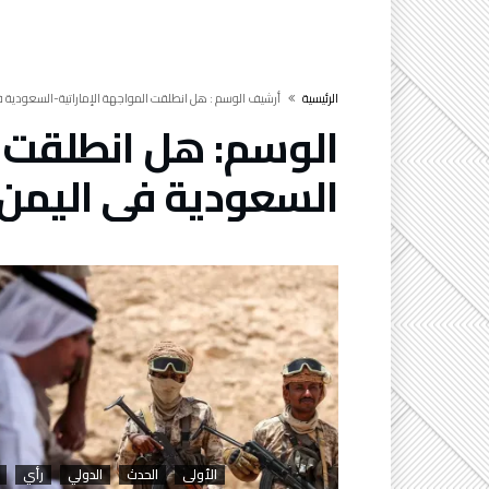
‫الرئيسية‬
‫أرشيف الوسم :‬ هل انطلقت المواجهة الإماراتية-السعودية ف
الوسم:
هل انطلقت ا
السعودية في اليمن
الأولى
الحدث
الدولي
رأي