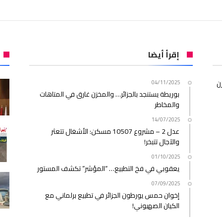
إقرأ أيضا
ن
04/11/2025
بوريطة يستنجد بالجزائر… والمخزن غارق في المتاهات
والمخاطر
14/07/2025
عدل 2 – مشروع 10507 مسكن: الأشغال تتعثر
والآجال تتبخر!
01/10/2025
يعقوبي في فخ التطبيع… “المؤشر” تكشف المستور
07/09/2025
إخوان حمس يورطون الجزائر في تطبيع برلماني مع
الكيان الصهيوني!