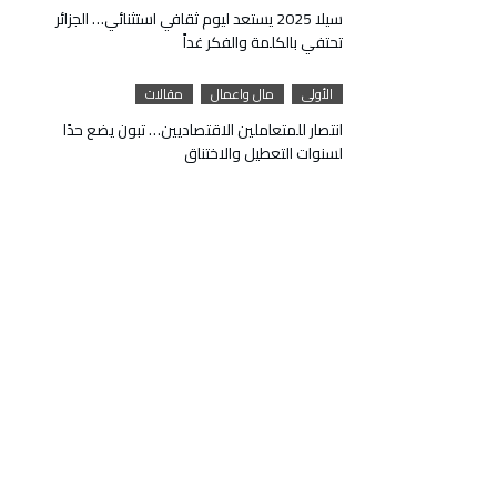
سيلا 2025 يستعد ليوم ثقافي استثنائي… الجزائر
تحتفي بالكلمة والفكر غداً
الأولى
مال واعمال
مقالات
انتصار للمتعاملين الاقتصاديين… تبون يضع حدًا
لسنوات التعطيل والاختناق