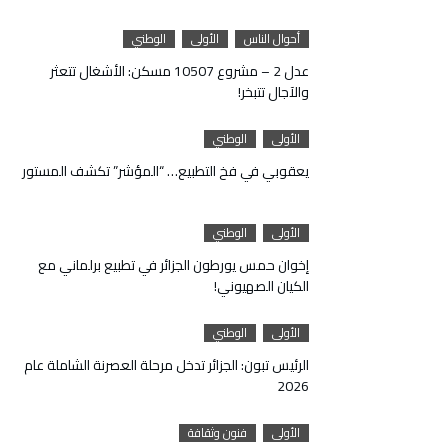
أحوال الناس
الأولى
الوطني
عدل 2 – مشروع 10507 مسكن: الأشغال تتعثر
والآجال تتبخر!
الأولى
الوطني
يعقوبي في فخ التطبيع… “المؤشر” تكشف المستور
الأولى
الوطني
إخوان حمس يورطون الجزائر في تطبيع برلماني مع
الكيان الصهيوني!
الأولى
الوطني
الرئيس تبون: الجزائر تدخل مرحلة العصرنة الشاملة عام
2026
الأولى
فنون وثقافة