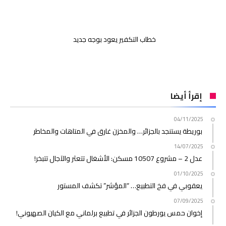
خطاب التكفير يعود بوجه جديد
إقرأ أيضا
04/11/2025
بوريطة يستنجد بالجزائر… والمخزن غارق في المتاهات والمخاطر
14/07/2025
عدل 2 – مشروع 10507 مسكن: الأشغال تتعثر والآجال تتبخر!
01/10/2025
يعقوبي في فخ التطبيع… “المؤشر” تكشف المستور
07/09/2025
إخوان حمس يورطون الجزائر في تطبيع برلماني مع الكيان الصهيوني!