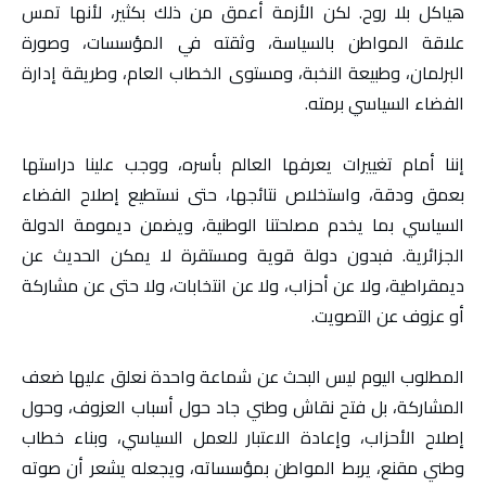
هياكل بلا روح. لكن الأزمة أعمق من ذلك بكثير، لأنها تمس
علاقة المواطن بالسياسة، وثقته في المؤسسات، وصورة
البرلمان، وطبيعة النخبة، ومستوى الخطاب العام، وطريقة إدارة
الفضاء السياسي برمته.
إننا أمام تغييرات يعرفها العالم بأسره، ووجب علينا دراستها
بعمق ودقة، واستخلاص نتائجها، حتى نستطيع إصلاح الفضاء
السياسي بما يخدم مصلحتنا الوطنية، ويضمن ديمومة الدولة
الجزائرية. فبدون دولة قوية ومستقرة لا يمكن الحديث عن
ديمقراطية، ولا عن أحزاب، ولا عن انتخابات، ولا حتى عن مشاركة
أو عزوف عن التصويت.
المطلوب اليوم ليس البحث عن شماعة واحدة نعلق عليها ضعف
المشاركة، بل فتح نقاش وطني جاد حول أسباب العزوف، وحول
إصلاح الأحزاب، وإعادة الاعتبار للعمل السياسي، وبناء خطاب
وطني مقنع، يربط المواطن بمؤسساته، ويجعله يشعر أن صوته