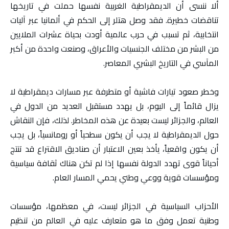
ألا ننسى أن الديمقراطية الغربية نفسها حملت في تاريخها
تناقضات خطيرة. فقد وصل هتلر إلى الحكم في ألمانيا عبر آليات
انتخابية، ثم تسبب في حرب عالمية أودت بحياة عشرات الملايين
من البشر من مختلف الجنسيات والأعراق، وصنعت واحدة من أكبر
المآسي في التاريخ البشري المعاصر.
وخطر صعود تيارات فاشية أو متطرفة عبر مسارات ديمقراطية لا
يزال قائماً إلى اليوم، بل يهدد مستقبل العديد من الدول في
العالم، والجزائر ليست بعيدة عن هذه المخاطر. لذلك، فإن النقاش
حول الديمقراطية لا يجب أن يكون سطحياً أو رومانسياً، بل يجب
أن يكون واقعياً، يأخذ بعين الاعتبار أن صناديق الاقتراع قد تنتج
أحياناً قوى تهدد الدولة نفسها إذا لم تكن هناك ثقافة سياسية
ومؤسسات قوية ووعي وطني يحمي المسار العام.
الأحزاب السياسية في الجزائر ليست، في معظمها، مؤسسات
وطنية تعمل وفق ما هو متعارف عليه في العالم من تنظيم