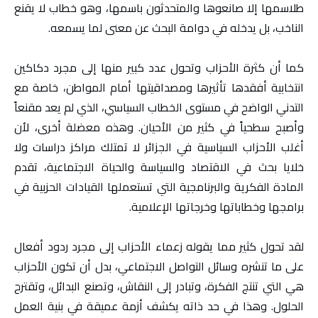
طلاسمها إلا صانعوها والمتحدثون باسمها، وهو خطاب لا يقنع
الناخب، بل يدخله في دوامة البحث عن معنى لما يسمعه.
كما أن كثرة الأحزاب وتحول عدد كبير منها إلى مجرد دكاكين
انتخابية أفقدها تأثيرها ومصداقيتها أمام المواطن، خاصة مع
التدني الواضح في مستوى الخطاب السياسي، الذي لم يعد مقنعاً
وأصبح سطحياً في كثير من الأحيان. وهذه معضلة أخرى، لأن
أغلب الأحزاب السياسية في الجزائر لا تمتلك مراكز دراسات ولا
خلايا بحث في الاقتصاد والسياسة والحياة الاجتماعية، تقدم
المادة الفكرية والبرنامجية التي تستعملها القيادات الحزبية في
برامجها وخطاباتها وخرجاتها الإعلامية.
لقد تحول كثير مما يقوله زعماء الأحزاب إلى مجرد ردود أفعال
على ما تنشره وسائل التواصل الاجتماعي، بدل أن تكون الأحزاب
هي التي تنتج الفكرة، وتبادر إلى النقاش، وتصنع البدائل، وتقترح
الحلول. وهذا في حد ذاته يكشف أزمة عميقة في بنية العمل