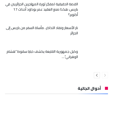
القصة الحقيقية لمفجّر ثورة المهاجرين الجزائريين في
باريس: هكذا صنع العقيد عمر بوداود أحداث 17
أكتوبر؟
نار الأسعار ونفاد التذاكر.. مأساة السفر من باريس إلى
الجزائر
وكيل جمهورية القليعة يكشف خبايا سقوط “هشام
الوهراني”…
أحوال الجالية