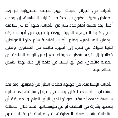
الأحزاب في الجزائر أصبحت اليوم عديمة المقروئية. لم يعد
المواطن يفرق بوضوح بين مختلف التيارات السياسية، إن وجدت
أصلاً. يجد نفسه أمام عدد كبير من الأحزاب، منها أحزاب إسلامية
تدعي كلها المرجعية الدينية، وبعضها قريب من أدبيات حركة
الإخوان المسلمين، ومنها أحزاب تقليدية سئم منها المواطن،
لأنها تحولت في نظره إلى أجهزة فارغة من المحتوى، وتدنى
خطابها إلى ترديد شعارات جوفاء، مع إعلان الولاء للسلطة بين
الجملة والأخرى، رغم أنها ليست في حاجة إلى ذلك بهذا الشكل
المبالغ فيه.
الأحزاب الإسلامية، من جهتها، فقدت الكثير من جاذبيتها، ولم تعد
تستقطب الناخب كما كان يحدث في مراحل سابقة، بعد تجارب
سياسية عديدة أضعفت صورتها لدى الرأي العام. والمفارقة أن
بعضها يشارك في السلطة أو في مؤسساتها، لكنه خلال الحملات
الانتخابية ينتحل صفة المعارضة، في مزايدة غريبة لا يفهم