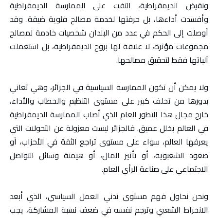
ونقيض الديمقراطية، التفت على الممارسة الديمقراطية
وأفسدت أداءها، بل حرفتها لخدمة مصالح فئوية ضيقة. وقد
أوصلت إلى الحكم في عدد من البلدان شخصيات خادمة لمصالح
مجموعات مؤثرة، لا علاقة لها بروح الديمقراطية، بل استعملت
آلياتها فقط لتحقيق مصالحها.
ولا يمكن أن تكون الممارسة السياسية في الجزائر، وهي تعاني
بدورها من تخلف كبير على مستوى التنظيم والخطاب والأداء،
خارج مجال هذا التطور العام الذي أصاب الممارسة الديمقراطية
في العالم بخلل عميق. فالجزائر ليست معزولة عن التحولات التي
يعرفها العالم، سواء على مستوى تراجع الثقة في الأحزاب، أو
صعود الشعبوية، أو تأثير المال، أو هيمنة وسائل التواصل
الاجتماعي على صناعة الرأي العام.
ونحن نحاول فهم مستوى تدني العمل السياسي، الذي أبعد
الانخراط الشعبي وترجم نفسه في ضعف نسبة المشاركة، يجب