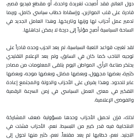
دول العالم. فقد أصبحت تغريدة واحدة، أو مقطع فيديو قصير،
قادرة على قلب الموازين، وإسقاط خطاب سياسي كامل، وربما
تدمير عمل أحزاب لها وزنها وتاريخها. وهذا العامل الجديد في
الساحة السياسية أصبح مؤثراً إلى درجة لا يمكن تجاهلها.
لقد تغيرت قواعد اللعبة السياسية. لم يعد الحزب وحده قادراً على
توجيه الناخب كما كان في السابق، ولم يعد الإعلام التقليدي
يحتكر صناعة الرأي. المواطن اليوم يتلقى المعلومات من مصادر
كثيرة، بعضها مجهول، وبعضها مضلل، وبعضها موجه، وبعضها
عابر للحدود. وهذا يفرض على الأحزاب والدولة والمجتمع إعادة
التفكير في معنى العمل السياسي في زمن السرعة الرقمية
والفوضى الإعلامية.
لذلك، فإن تحميل الأحزاب وحدها مسؤولية ضعف المشاركة
الانتخابية فيه قدر كبير من التبسيط. نعم، الأحزاب فشلت في
التجنيد. نعم، خطابها لم يعد مقنعاً. نعم، كثير منها تحول إلى