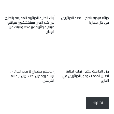
جرائم فردية تلطخ سمعة الجزائريين
أبناء الجالية الجزائرية المقيمة بالخارج
في كل مكان!
من كبار السن يستكشفون مواقع
طبيعية وأثرية عبر عدة ولايات من
الوطن
وزير الخارجية يلتقي نواب الجالية
«بوعلام صنصال لا يحب الجزائر»..
لتعزيز الخدمات ودور الجزائريين في
أنيسة بومدين تحت نيران الإعلام
الخارج
الفرنسي
اشتراك