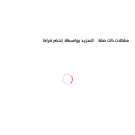
‫مقالات ذات صلة‬
‫‫المزيد بواسطة‬ ‬ لخضر فراط