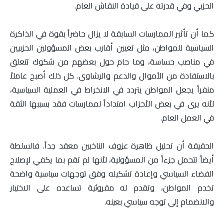
الحزبي وفي قدرته على قيادة النقاش العام.
كما أن تأثير الممارسات السابقة لا يزال حاضراً بقوة في الذاكرة
السياسية للمواطن، مثل تعيين أقارب بعض المسؤولين الحزبيين
في مناصب حساسة، وما حام حول بعضهم من شكوك تتعلق
بالاستفادة من الأموال والدعم والرشاوى. كل ذلك أصبح عاملاً
منفراً يجعل المواطن يتردد في الانخراط في العملية السياسية،
لأنه يرى في بعض الأحزاب امتداداً لممارسات فقد بسببها الثقة
في العمل العام.
الحقيقة أن تحليل ظاهرة عزوف الناخبين معقد جداً. فالسلطة
أيضاً تتحمل جزءاً من المسؤولية، لأنها لم تقم بما يكفي لإصلاح
الفضاء السياسي وإعادة تشكيله وفق توجهات سياسية واضحة
تخدم المواطن، وتقدم له مقروئية تساعده على الاختيار
والانضمام إلى توجه سياسي بعينه.