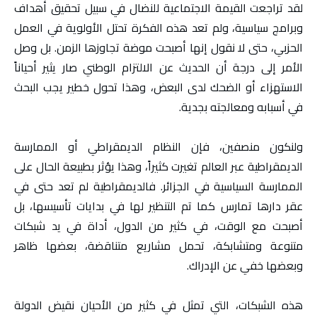
لقد تراجعت القيمة الاجتماعية للنضال في سبيل تحقيق أهداف
وبرامج سياسية، ولم تعد هذه الفكرة تحتل الأولوية في العمل
الحزبي، حتى لا نقول إنها أصبحت موضة تجاوزها الزمن. بل وصل
الأمر إلى درجة أن الحديث عن الالتزام الوطني صار يثير أحياناً
الاستهزاء أو الضحك لدى البعض، وهذا تحول خطير يجب البحث
في أسبابه ومعالجته بجدية.
ولنكون منصفين، فإن النظام الديمقراطي أو الممارسة
الديمقراطية عبر العالم تغيرت كثيراً، وهذا يؤثر بطبيعة الحال على
الممارسة السياسية في الجزائر. فالديمقراطية لم تعد حتى في
عقر دارها تمارس كما تم التنظير لها في بدايات تأسيسها، بل
أصبحت مع الوقت، في كثير من الدول، أداة في يد شبكات
متنوعة ومتشابكة، تحمل مشاريع متناقضة، بعضها ظاهر
وبعضها خفي عن الإدراك.
هذه الشبكات، التي تمثل في كثير من الأحيان نقيض الدولة