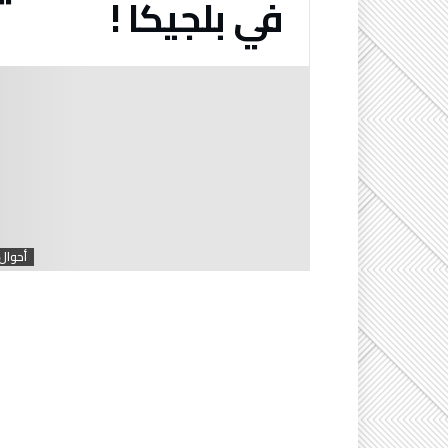
في بلجيكا !
أحوال 