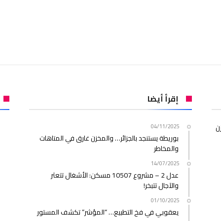
إقرأ أيضا
ن
04/11/2025
بوريطة يستنجد بالجزائر… والمخزن غارق في المتاهات
والمخاطر
14/07/2025
عدل 2 – مشروع 10507 مسكن: الأشغال تتعثر
والآجال تتبخر!
01/10/2025
يعقوبي في فخ التطبيع… “المؤشر” تكشف المستور