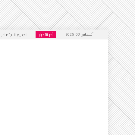
أغسطس 08, 2026
أخر الأخبار
الجحيم الاجتماعي ا
خطاب التكفير يعود
أي أحاديث ستُدرَّس 
التطرف يرفع رأسه 
إعلام العار يصفّق