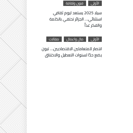
الأولى
فنون وثقافة
سيلا 2025 يستعد ليوم ثقافي
استثنائي… الجزائر تحتفي بالكلمة
والفكر غداً
الأولى
مال واعمال
مقالات
انتصار للمتعاملين الاقتصاديين… تبون
يضع حدًا لسنوات التعطيل والاختناق