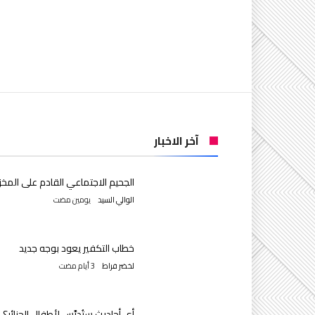
آخر الاخبار
الجحيم الاجتماعي القادم على المخز
الوالي السيد
‫‫‫‏‫يومين مضت‬
خطاب التكفير يعود بوجه جديد
لخضر فراط
أي أحاديث ستُدرَّس لأطفال الجزائر؟