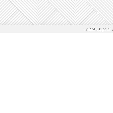
لقادم على المخزن...
 بوجه جديد...
لأطفال الجزائر؟...
من جديد… فهل تتدخل السلطة قبل...
 لفضيحة بيتكوفيتش المدفوعة من...