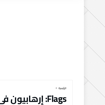
‫الرئيسية‬
Flags:
إرهابيون في