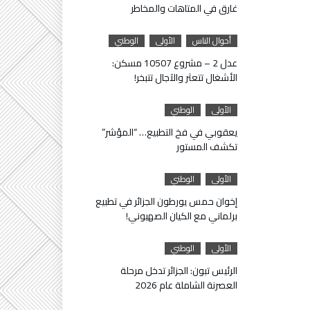
غارق في المتاهات والمخاطر
أحوال الناس
الأولى
الوطني
عدل 2 – مشروع 10507 مسكن:
الأشغال تتعثر والآجال تتبخر!
الأولى
الوطني
يعقوبي في فخ التطبيع… “المؤشر”
تكشف المستور
الأولى
الوطني
إخوان حمس يورطون الجزائر في تطبيع
برلماني مع الكيان الصهيوني!
الأولى
الوطني
الرئيس تبون: الجزائر تدخل مرحلة
العصرنة الشاملة عام 2026