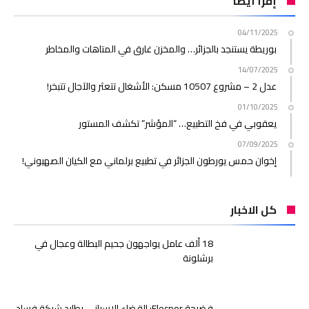
إقرأ أيضا
04/11/2025
بوريطة يستنجد بالجزائر… والمخزن غارق في المتاهات والمخاطر
14/07/2025
عدل 2 – مشروع 10507 مسكن: الأشغال تتعثر والآجال تتبخر!
01/10/2025
يعقوبي في فخ التطبيع… “المؤشر” تكشف المستور
07/09/2025
إخوان حمس يورطون الجزائر في تطبيع برلماني مع الكيان الصهيوني!
كل الاخبار
18 ألف عامل يواجهون جحيم البطالة وعجال في
برشلونة
فضيحة Elecnor: القضاء الإسباني يطارد شبكة فساد