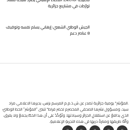
تورّطت في مشاريع جزائرية
الجيش الوطني الشعبي: إرهابي يسلم نفسه وتوقيف
8 عناصر دعم
.المؤشر" يومية جزائرية تصدر عن ش.ذ.م.م المرسم بزنس، يديرها الاعلامي مراد
سيد، ومسؤول نشرها الصحفي المخصرم لخضر فراط" تتبنى “المؤشر” الخط الوطنيّ
الذي يدافعُ عن استقلالِ الجزائرِ وسيادتها. وتُؤكّدُ على أن هذا الخطّ يجمعُ ولا يفرق،
وأنّهُ طريقها ومنارةُ دربها في هذه التجربةِ الإعلاميةِ.