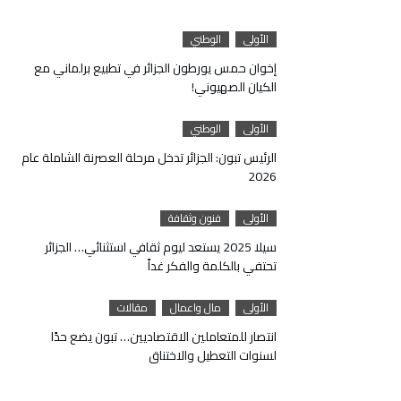
الأولى
الوطني
إخوان حمس يورطون الجزائر في تطبيع برلماني مع
الكيان الصهيوني!
الأولى
الوطني
الرئيس تبون: الجزائر تدخل مرحلة العصرنة الشاملة عام
2026
الأولى
فنون وثقافة
سيلا 2025 يستعد ليوم ثقافي استثنائي… الجزائر
تحتفي بالكلمة والفكر غداً
الأولى
مال واعمال
مقالات
انتصار للمتعاملين الاقتصاديين… تبون يضع حدًا
لسنوات التعطيل والاختناق