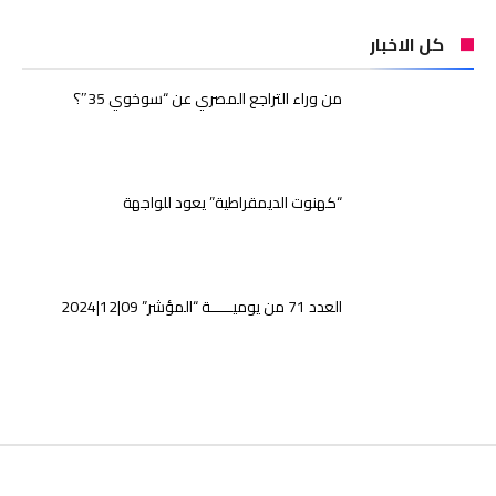
كل الاخبار
من وراء التراجع المصري عن “سوخوي 35″؟
“كهنوت الديمقراطية” يعود للواجهة
العدد 71 من يوميـــــة “المؤشر” 09|12|2024