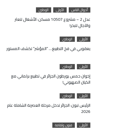
أحوال الناس
الأولى
الوطني
عدل 2 – مشروع 10507 مسكن: الأشغال تتعثر
والآجال تتبخر!
الأولى
الوطني
يعقوبي في فخ التطبيع… “المؤشر” تكشف المستور
الأولى
الوطني
إخوان حمس يورطون الجزائر في تطبيع برلماني مع
الكيان الصهيوني!
الأولى
الوطني
الرئيس تبون: الجزائر تدخل مرحلة العصرنة الشاملة عام
2026
الأولى
فنون وثقافة