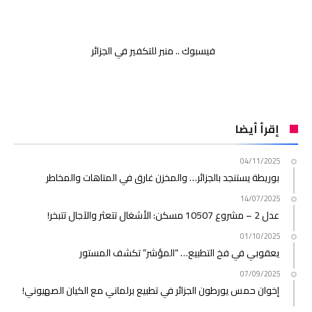
فيسبوك .. منبر للتكفير في الجزائر
إقرأ أيضا
04/11/2025
بوريطة يستنجد بالجزائر… والمخزن غارق في المتاهات والمخاطر
14/07/2025
عدل 2 – مشروع 10507 مسكن: الأشغال تتعثر والآجال تتبخر!
01/10/2025
يعقوبي في فخ التطبيع… “المؤشر” تكشف المستور
07/09/2025
إخوان حمس يورطون الجزائر في تطبيع برلماني مع الكيان الصهيوني!