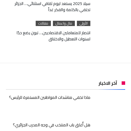
سيلا 2025 يستعد ليوم ثقافي استثنائي… الجزائر
تحتفي بالكلمة والفكر غداً
الأولى
مال واعمال
مقالات
انتصار للمتعاملين الاقتصاديين… تبون يضع حدًا
لسنوات التعطيل والاختناق
آخر الاخبار
ماذا تخفي مناشدات المواطنين المستمرة للرئيس؟
هل أُغلق باب المنتخب في وجه المدرب الجزائري؟