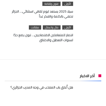
الأولى
فنون وثقافة
سيلا 2025 يستعد ليوم ثقافي استثنائي… الجزائر
تحتفي بالكلمة والفكر غداً
الأولى
مال واعمال
مقالات
انتصار للمتعاملين الاقتصاديين… تبون يضع حدًا
لسنوات التعطيل والاختناق
آخر الاخبار
هل أُغلق باب المنتخب في وجه المدرب الجزائري؟