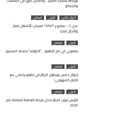
بوريطة يستنجد بالجزائر… والمخزن غارق في المتاهات
والمخاطر
أحوال الناس
الأولى
الوطني
عدل 2 – مشروع 10507 مسكن: الأشغال تتعثر
والآجال تتبخر!
الأولى
الوطني
يعقوبي في فخ التطبيع… “المؤشر” تكشف المستور
الأولى
الوطني
إخوان حمس يورطون الجزائر في تطبيع برلماني مع
الكيان الصهيوني!
الأولى
الوطني
الرئيس تبون: الجزائر تدخل مرحلة العصرنة الشاملة عام
2026