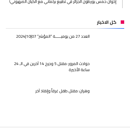
إخوان حمس يورطون الجزائر في تطبيع برلماني مع الكيان الصهيوني!
كل الاخبار
العدد 27 من يوميـــــة “المؤشر” 07|10|2024
حوادث المرور: مقتل 5 وجرح 14 آخرين في الـ 24
ساعة الأخيرة
وهران: مقتل طفل غرقاً وإنقاذ آخر