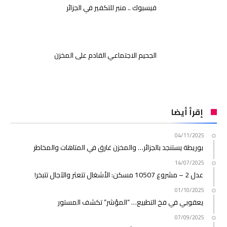
فيسبوك .. منبر للتكفير في الجزائر
الجحيم الاجتماعي القادم على المخزن
إقرأ أيضا
04/11/2025
بوريطة يستنجد بالجزائر… والمخزن غارق في المتاهات والمخاطر
14/07/2025
عدل 2 – مشروع 10507 مسكن: الأشغال تتعثر والآجال تتبخر!
01/10/2025
يعقوبي في فخ التطبيع… “المؤشر” تكشف المستور
07/09/2025