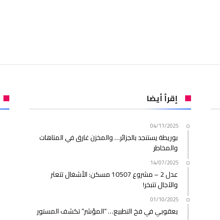
إقرأ أيضا
04/11/2025
بوريطة يستنجد بالجزائر… والمخزن غارق في المتاهات
والمخاطر
14/07/2025
عدل 2 – مشروع 10507 مسكن: الأشغال تتعثر
والآجال تتبخر!
01/10/2025
يعقوبي في فخ التطبيع… “المؤشر” تكشف المستور