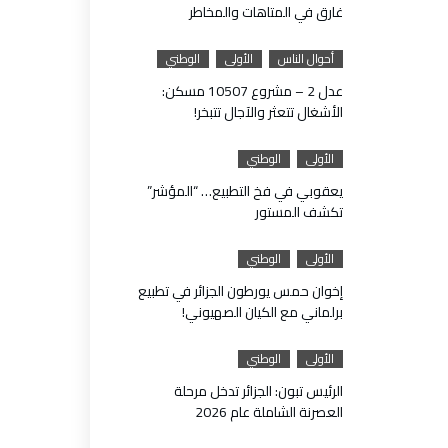
غارق في المتاهات والمخاطر
أحوال الناس
الأولى
الوطني
عدل 2 – مشروع 10507 مسكن:
الأشغال تتعثر والآجال تتبخر!
الأولى
الوطني
يعقوبي في فخ التطبيع… “المؤشر”
تكشف المستور
الأولى
الوطني
إخوان حمس يورطون الجزائر في تطبيع
برلماني مع الكيان الصهيوني!
الأولى
الوطني
الرئيس تبون: الجزائر تدخل مرحلة
العصرنة الشاملة عام 2026