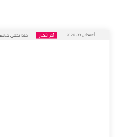
أغسطس 09, 2026
أخر الأخبار
ماذا تخفي مناشدات
هل أُغلق باب المنت
فيسبوك .. منبر للتكف
الجحيم الاجتماعي ا
خطاب التكفير يعود