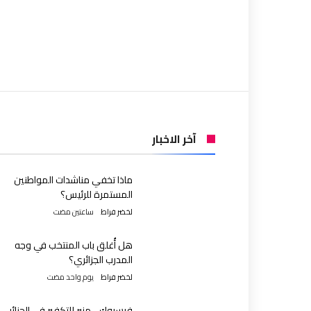
آخر الاخبار
ماذا تخفي مناشدات المواطنين
المستمرة للرئيس؟
لخضر فراط
‫‫‫‏‫ساعتين مضت‬
هل أُغلق باب المنتخب في وجه
المدرب الجزائري؟
لخضر فراط
‫‫‫‏‫يوم واحد مضت‬
فيسبوك .. منبر للتكفير في الجزائر