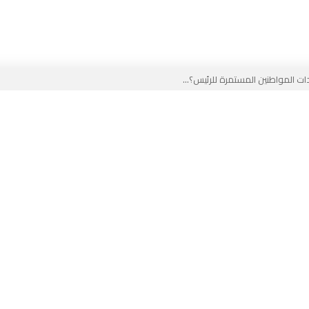
 المواطنين المستمرة للرئيس؟...
خب في وجه المدرب الجزائري؟...
ير في الجزائر...
لقادم على المخزن...
 بوجه جديد...