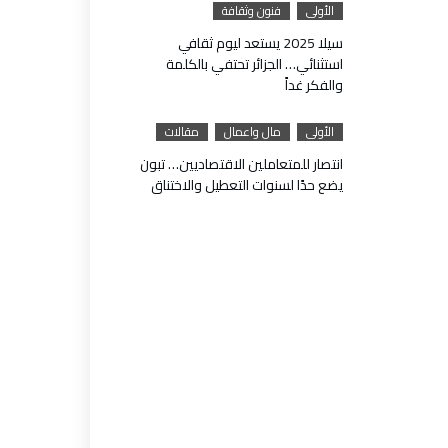
الأولى
فنون وثقافة
سيلا 2025 يستعد ليوم ثقافي
استثنائي… الجزائر تحتفي بالكلمة
والفكر غداً
الأولى
مال واعمال
مقالات
انتصار للمتعاملين الاقتصاديين… تبون
يضع حدًا لسنوات التعطيل والاختناق