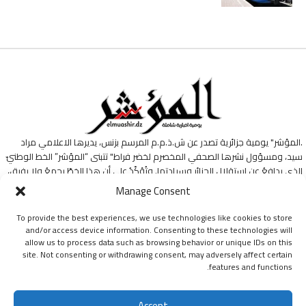
.المؤشر" يومية جزائرية تصدر عن ش.ذ.م.م المرسم بزنس، يديرها الاعلامي مراد
سيد، ومسؤول نشرها الصحفي المخصرم لخضر فراط" تتبنى “المؤشر” الخط الوطنيّ
الذي يدافعُ عن استقلالِ الجزائرِ وسيادتها. وتُؤكّدُ على أن هذا الخطّ يجمعُ ولا يفرق،
وأنّهُ طريقها ومنارةُ دربها في هذه التجربةِ الإعلاميةِ.
Manage Consent
To provide the best experiences, we use technologies like cookies to store
and/or access device information. Consenting to these technologies will
allow us to process data such as browsing behavior or unique IDs on this
site. Not consenting or withdrawing consent, may adversely affect certain
features and functions.
جميع الحقوق محفوظة ليومية المؤشر © 2024
Accept