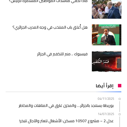
ماذا تخفي مناشدات المواطنين المستمرة للرئيس؟
هل أُغلق باب المنتخب في وجه المدرب الجزائري؟
فيسبوك .. منبر للتكفير في الجزائر
إقرأ أيضا
04/11/2025
بوريطة يستنجد بالجزائر… والمخزن غارق في المتاهات والمخاطر
14/07/2025
عدل 2 – مشروع 10507 مسكن: الأشغال تتعثر والآجال تتبخر!