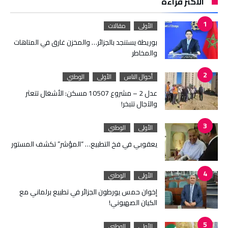
الأكثر قراءة
الأولى
مقالات
بوريطة يستنجد بالجزائر… والمخزن غارق في المتاهات
والمخاطر
أحوال الناس
الأولى
الوطني
عدل 2 – مشروع 10507 مسكن: الأشغال تتعثر
والآجال تتبخر!
الأولى
الوطني
يعقوبي في فخ التطبيع… “المؤشر” تكشف المستور
الأولى
الوطني
إخوان حمس يورطون الجزائر في تطبيع برلماني مع
الكيان الصهيوني!
الأولى
الوطني