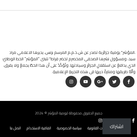
.المؤشر" يومية جزائرية تصدر عن ش.ذ.م.م المرسم بزنس، يديرها الاعلامي مراد
سيد، ومسؤول نشرها الصحفي المخصرم لخضر فراط" تتبنى “المؤشر” الخط الوطنيّ
الذي يدافعُ عن استقلالِ الجزائرِ وسيادتها. وتُؤكّدُ على أن هذا الخطّ يجمعُ ولا يفرق،
وأنّهُ طريقها ومنارةُ دربها في هذه التجربةِ الإعلاميةِ.
جميع الحقوق محفوظة ليومية المؤشر © 2024
اشتراك
من نحن؟
البيانات القانونية
سياسة الخصوصية
اتفاقية الاستخدام
اتصل بنا