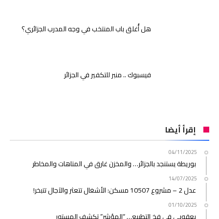
هل أُغلق باب المنتخب في وجه المدرب الجزائري؟
فيسبوك .. منبر للتكفير في الجزائر
إقرأ أيضا
04/11/2025
بوريطة يستنجد بالجزائر… والمخزن غارق في المتاهات والمخاطر
14/07/2025
عدل 2 – مشروع 10507 مسكن: الأشغال تتعثر والآجال تتبخر!
01/10/2025
يعقوبي في فخ التطبيع… “المؤشر” تكشف المستور