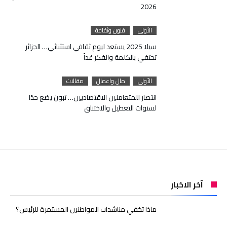
2026
الأولى
فنون وثقافة
سيلا 2025 يستعد ليوم ثقافي استثنائي… الجزائر
تحتفي بالكلمة والفكر غداً
الأولى
مال واعمال
مقالات
انتصار للمتعاملين الاقتصاديين… تبون يضع حدًا
لسنوات التعطيل والاختناق
آخر الاخبار
ماذا تخفي مناشدات المواطنين المستمرة للرئيس؟