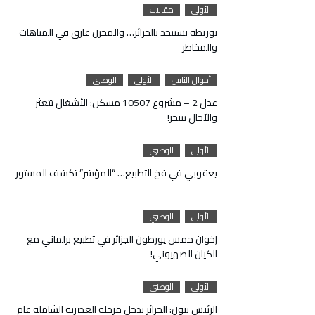
الأولى
مقالات
بوريطة يستنجد بالجزائر… والمخزن غارق في المتاهات
والمخاطر
أحوال الناس
الأولى
الوطني
عدل 2 – مشروع 10507 مسكن: الأشغال تتعثر
والآجال تتبخر!
الأولى
الوطني
يعقوبي في فخ التطبيع… “المؤشر” تكشف المستور
الأولى
الوطني
إخوان حمس يورطون الجزائر في تطبيع برلماني مع
الكيان الصهيوني!
الأولى
الوطني
الرئيس تبون: الجزائر تدخل مرحلة العصرنة الشاملة عام