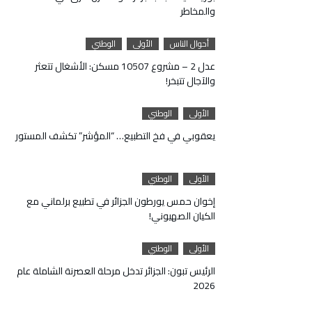
والمخاطر
أحوال الناس
الأولى
الوطني
عدل 2 – مشروع 10507 مسكن: الأشغال تتعثر
والآجال تتبخر!
الأولى
الوطني
يعقوبي في فخ التطبيع… “المؤشر” تكشف المستور
الأولى
الوطني
إخوان حمس يورطون الجزائر في تطبيع برلماني مع
الكيان الصهيوني!
الأولى
الوطني
الرئيس تبون: الجزائر تدخل مرحلة العصرنة الشاملة عام
2026