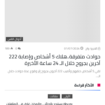
أحوال الناس
التحرير/ واج
01/07/2024
0
189
حوادث متفرقة..هلاك 5 أشخاص وإصابة 222
آخرين بجروح خلال الـ 24 ساعة الأخيرة
لقي 5 أشخاص حتفهم وأصيب 222 آخرون بجروح إثر وقوع عدة حوادث خلال
الـ…
الأكثر قراءة
الأولى
مقالات
بوريطة يستنجد بالجزائر… والمخزن غارق في المتاهات