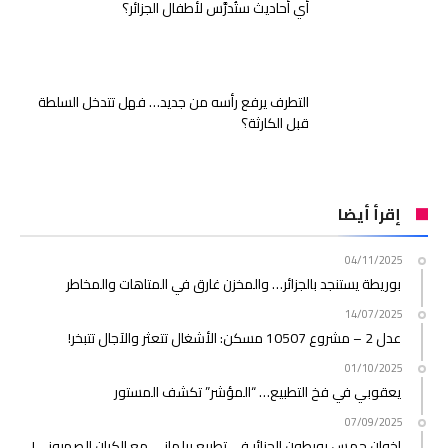
أي أحاديث ستُدرَّس لأطفال الجزائر؟
التطرف يرفع رأسه من جديد… فهل تتدخل السلطة
قبل الكارثة؟
إقرأ أيضا
04/11/2025
بوريطة يستنجد بالجزائر… والمخزن غارق في المتاهات والمخاطر
14/07/2025
عدل 2 – مشروع 10507 مسكن: الأشغال تتعثر والآجال تتبخر!
01/10/2025
يعقوبي في فخ التطبيع… “المؤشر” تكشف المستور
07/09/2025
إخوان حمس يورطون الجزائر في تطبيع برلماني مع الكيان الصهيوني!