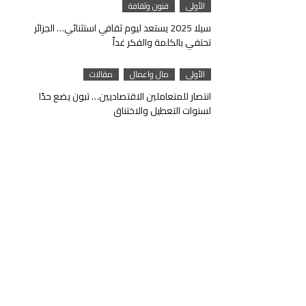
الأولى
فنون وثقافة
سيلا 2025 يستعد ليوم ثقافي استثنائي… الجزائر
تحتفي بالكلمة والفكر غداً
الأولى
مال واعمال
مقالات
انتصار للمتعاملين الاقتصاديين… تبون يضع حدًا
لسنوات التعطيل والاختناق