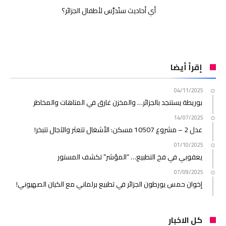
أي أحاديث ستُدرَّس لأطفال الجزائر؟
إقرأ أيضا
04/11/2025
بوريطة يستنجد بالجزائر… والمخزن غارق في المتاهات والمخاطر
14/07/2025
عدل 2 – مشروع 10507 مسكن: الأشغال تتعثر والآجال تتبخر!
01/10/2025
يعقوبي في فخ التطبيع… “المؤشر” تكشف المستور
07/09/2025
إخوان حمس يورطون الجزائر في تطبيع برلماني مع الكيان الصهيوني!
كل الاخبار