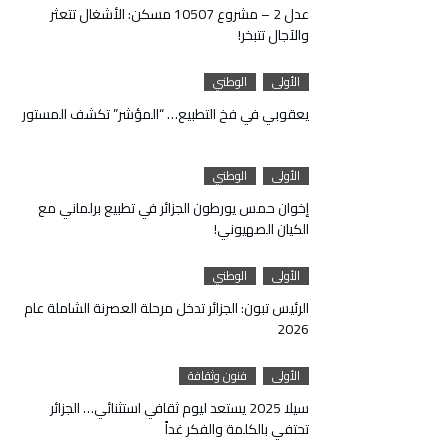
عدل 2 – مشروع 10507 مسكن: الأشغال تتعثر
والآجال تتبخر!
الأولى
الوطني
يعقوبي في فخ التطبيع… “المؤشر” تكشف المستور
الأولى
الوطني
إخوان حمس يورطون الجزائر في تطبيع برلماني مع
الكيان الصهيوني!
الأولى
الوطني
الرئيس تبون: الجزائر تدخل مرحلة العصرنة الشاملة عام
2026
الأولى
فنون وثقافة
سيلا 2025 يستعد ليوم ثقافي استثنائي… الجزائر
تحتفي بالكلمة والفكر غداً