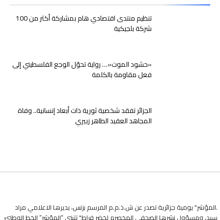
تنظيم منتدى اقتصادي هام بمشاركة أكثر من 100
شركة بلجيكية
«حشود الموت»… رواية تحوّل الوجع الفلسطيني إلى
فعل مقاومة بالكلمة
الجزائر تفقد شخصية ثورية ذات أبعاد إنسانية.. وفاة
المجاهد العقيد الطاهر زبيري
.المؤشر" يومية جزائرية تصدر عن ش.ذ.م.م المرسم بزنس، يديرها الاعلامي مراد
سيد، ومسؤول نشرها الصحفي المخصرم لخضر فراط" تتبنى “المؤشر” الخط الوطنيّ