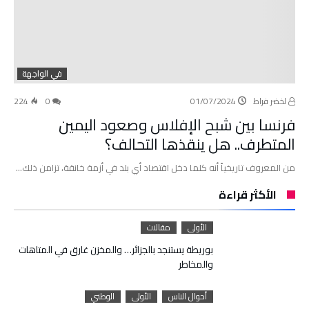
في الواجهة
لخضر فراط
01/07/2024
0
224
فرنسا بين شبح الإفلاس وصعود اليمين
المتطرف.. هل ينقذها التحالف؟
من المعروف تاريخياً أنه كلما دخل اقتصاد أي بلد في أزمة خانقة، تزامن ذلك…
الأكثر قراءة
الأولى
مقالات
بوريطة يستنجد بالجزائر… والمخزن غارق في المتاهات
والمخاطر
أحوال الناس
الأولى
الوطني