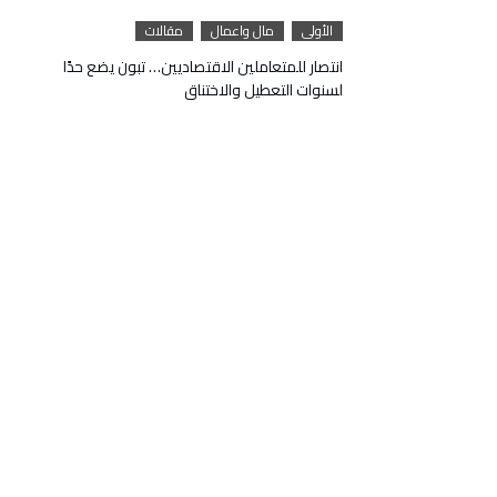
الأولى
مال واعمال
مقالات
انتصار للمتعاملين الاقتصاديين… تبون يضع حدًا
لسنوات التعطيل والاختناق