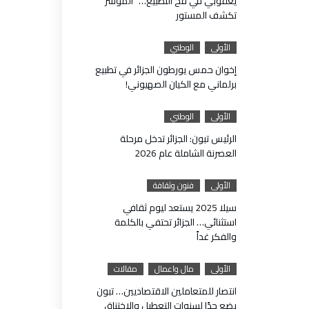
يعقوبي في فخ التطبيع… “المؤشر”
تكشف المستور
الأولى
الوطني
إخوان حمس يورطون الجزائر في تطبيع
برلماني مع الكيان الصهيوني!
الأولى
الوطني
الرئيس تبون: الجزائر تدخل مرحلة
العصرنة الشاملة عام 2026
الأولى
فنون وثقافة
سيلا 2025 يستعد ليوم ثقافي
استثنائي… الجزائر تحتفي بالكلمة
والفكر غداً
الأولى
مال واعمال
مقالات
انتصار للمتعاملين الاقتصاديين… تبون
يضع حدًا لسنوات التعطيل والاختناق