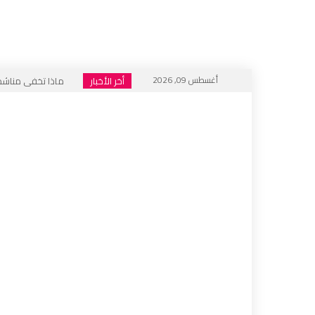
أغسطس 09, 2026
أخر الأخبار
ماذا تخفي مناشدات
هل أُغلق باب المنت
فيسبوك .. منبر للتكف
الجحيم الاجتماعي ا
خطاب التكفير يعود