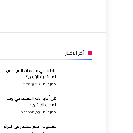
آخر الاخبار
ماذا تخفي مناشدات المواطنين
المستمرة للرئيس؟
لخضر فراط
‫‫‫‏‫ساعتين مضت‬
هل أُغلق باب المنتخب في وجه
المدرب الجزائري؟
لخضر فراط
‫‫‫‏‫يوم واحد مضت‬
فيسبوك .. منبر للتكفير في الجزائر