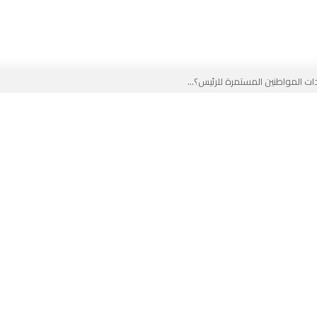
 المواطنين المستمرة للرئيس؟...
خب في وجه المدرب الجزائري؟...
ير في الجزائر...
لقادم على المخزن...
 بوجه جديد...