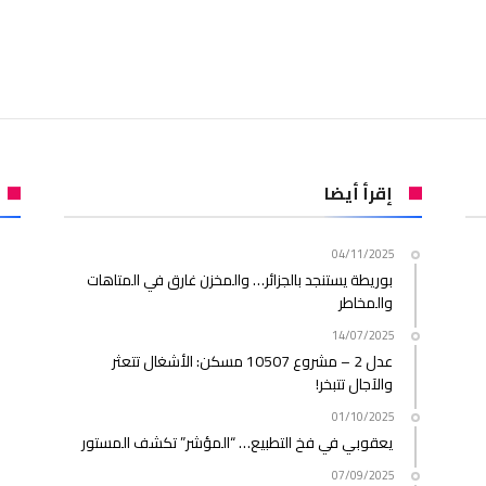
إقرأ أيضا
04/11/2025
بوريطة يستنجد بالجزائر… والمخزن غارق في المتاهات
والمخاطر
14/07/2025
عدل 2 – مشروع 10507 مسكن: الأشغال تتعثر
والآجال تتبخر!
01/10/2025
يعقوبي في فخ التطبيع… “المؤشر” تكشف المستور
07/09/2025