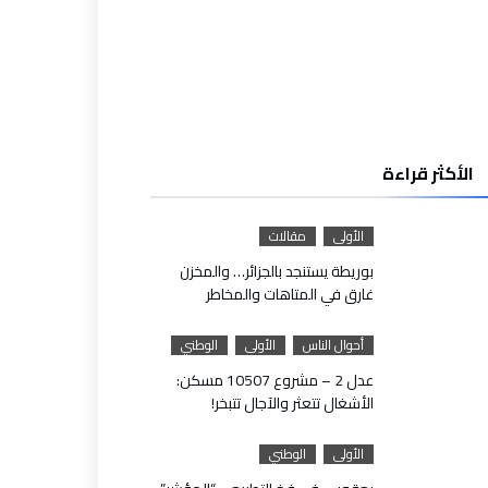
الأكثر قراءة
الأولى
مقالات
بوريطة يستنجد بالجزائر… والمخزن
غارق في المتاهات والمخاطر
أحوال الناس
الأولى
الوطني
عدل 2 – مشروع 10507 مسكن:
الأشغال تتعثر والآجال تتبخر!
الأولى
الوطني