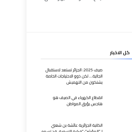
كل الاخبار
صيف 2025: الجزائر تستعد لاستقبال
الجالية… لكن ذوو الاحتياجات الخاصة
يشتكون من التهميش
انقطاع الكهرباء في الصيف هو
هاجس يؤرق المواطن
الكاتبة الجزائرية عائشة بن شعبي
لـ”المؤشر”: “فكرة التسويق قد تسهم