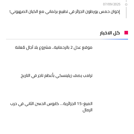
07/09/2025
إخوان حمس يورطون الجزائر في تطبيع برلماني مع الكيان الصهيوني!
كل الاخبار
موقع عدل 2 بالرحمانية.. مشروع بلا آجال مُعلنة
ترامب يصف زيلينسكي بأعظم تاجر في التاريخ
الميغ-15 الجزائرية… كابوس الحسن الثاني في حرب
الرمال