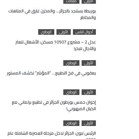
الأولى
مقالات
بوريطة يستنجد بالجزائر… والمخزن غارق في المتاهات
والمخاطر
أحوال الناس
الأولى
الوطني
عدل 2 – مشروع 10507 مسكن: الأشغال تتعثر
والآجال تتبخر!
الأولى
الوطني
يعقوبي في فخ التطبيع… “المؤشر” تكشف المستور
الأولى
الوطني
إخوان حمس يورطون الجزائر في تطبيع برلماني مع
الكيان الصهيوني!
الأولى
الوطني
الرئيس تبون: الجزائر تدخل مرحلة العصرنة الشاملة عام