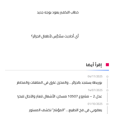
خطاب التكفير يعود بوجه جديد
أي أحاديث ستُدرَّس لأطفال الجزائر؟
إقرأ أيضا
04/11/2025
بوريطة يستنجد بالجزائر… والمخزن غارق في المتاهات والمخاطر
14/07/2025
عدل 2 – مشروع 10507 مسكن: الأشغال تتعثر والآجال تتبخر!
01/10/2025
يعقوبي في فخ التطبيع… “المؤشر” تكشف المستور