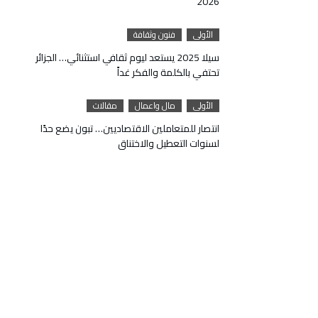
2026
الأولى
فنون وثقافة
سيلا 2025 يستعد ليوم ثقافي استثنائي… الجزائر
تحتفي بالكلمة والفكر غداً
الأولى
مال واعمال
مقالات
انتصار للمتعاملين الاقتصاديين… تبون يضع حدًا
لسنوات التعطيل والاختناق