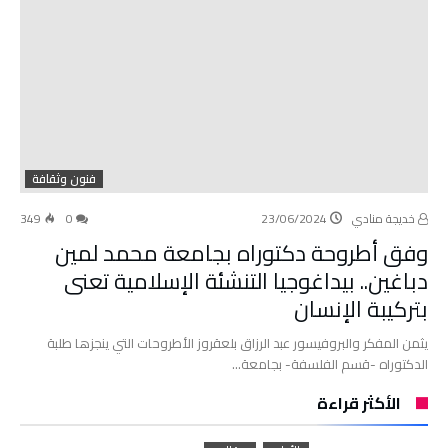
فنون وثقافة
خديجة منادي
23/06/2024
0
349
وفق أطروحة دكتوراه بجامعة محمد لمين
دباغين.. بيداغوجيا التنشئة الإسلامية تعنى
بتركيبة الإنسان
يثمن المفكر والبروفيسور عبد الرزاق بلعقروز الأطروحات التي ينجزها طلبة
الدكتوراه -قسم الفلسفة- بجامعة…
الأكثر قراءة