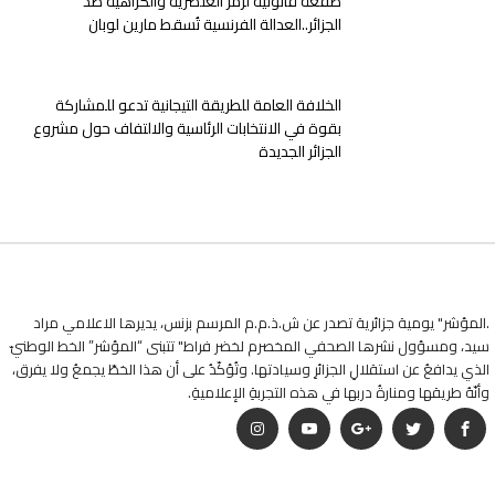
صفعة قانونية لرمز العنصرية والكراهية ضد
الجزائر..العدالة الفرنسية تُسقط مارين لوبان
الخلافة العامة للطريقة التيجانية تدعو للمشاركة
بقوة في الانتخابات الرئاسية والالتفاف حول مشروع
الجزائر الجديدة
.المؤشر" يومية جزائرية تصدر عن ش.ذ.م.م المرسم بزنس، يديرها الاعلامي مراد
سيد، ومسؤول نشرها الصحفي المخصرم لخضر فراط" تتبنى “المؤشر” الخط الوطنيّ
الذي يدافعُ عن استقلالِ الجزائرِ وسيادتها. وتُؤكّدُ على أن هذا الخطّ يجمعُ ولا يفرق،
وأنّهُ طريقها ومنارةُ دربها في هذه التجربةِ الإعلاميةِ.