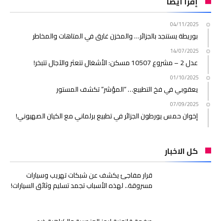
إقرأ أيضا
04/11/2025
بوريطة يستنجد بالجزائر… والمخزن غارق في المتاهات والمخاطر
14/07/2025
عدل 2 – مشروع 10507 مسكن: الأشغال تتعثر والآجال تتبخر!
01/10/2025
يعقوبي في فخ التطبيع… “المؤشر” تكشف المستور
07/09/2025
إخوان حمس يورطون الجزائر في تطبيع برلماني مع الكيان الصهيوني!
كل الاخبار
قرار مفاجئ يكشف عن شبكات تهريب وسيارات
مسروقة.. لهذه الأسباب تجمد تسليم وثائق السيارات!