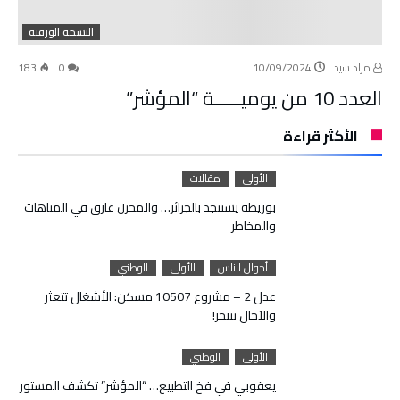
النسخة الورقية
مراد سيد
10/09/2024
0
183
العدد 10 من يوميـــــة “المؤشر”
الأكثر قراءة
الأولى
مقالات
بوريطة يستنجد بالجزائر… والمخزن غارق في المتاهات
والمخاطر
أحوال الناس
الأولى
الوطني
عدل 2 – مشروع 10507 مسكن: الأشغال تتعثر
والآجال تتبخر!
الأولى
الوطني
يعقوبي في فخ التطبيع… “المؤشر” تكشف المستور