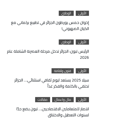
الأولى
الوطني
إخوان حمس يورطون الجزائر في تطبيع برلماني مع
الكيان الصهيوني!
الأولى
الوطني
الرئيس تبون: الجزائر تدخل مرحلة العصرنة الشاملة عام
2026
الأولى
فنون وثقافة
سيلا 2025 يستعد ليوم ثقافي استثنائي… الجزائر
تحتفي بالكلمة والفكر غداً
الأولى
مال واعمال
مقالات
انتصار للمتعاملين الاقتصاديين… تبون يضع حدًا
لسنوات التعطيل والاختناق