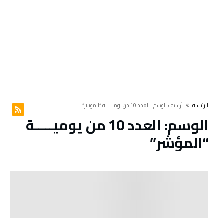
‫الرئيسية‬
‫أرشيف الوسم :‬ العدد 10 من يوميـــــة “المؤشر”
الوسم:
العدد 10 من يوميـــــة
“المؤشر”