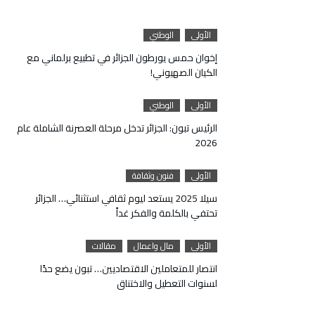
الأولى
الوطني
إخوان حمس يورطون الجزائر في تطبيع برلماني مع
الكيان الصهيوني!
الأولى
الوطني
الرئيس تبون: الجزائر تدخل مرحلة العصرنة الشاملة عام
2026
الأولى
فنون وثقافة
سيلا 2025 يستعد ليوم ثقافي استثنائي… الجزائر
تحتفي بالكلمة والفكر غداً
الأولى
مال واعمال
مقالات
انتصار للمتعاملين الاقتصاديين… تبون يضع حدًا
لسنوات التعطيل والاختناق