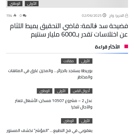
الأولى
الوطني
التحرير/ واج
02/06/2025
0
194
فضيحة سد ڨالمة: قاضي التحقيق يميط اللثام
عن اختلاسات تقدر بـ6000 مليار سنتيم
الأكثر قراءة
الأولى
مقالات
بوريطة يستنجد بالجزائر… والمخزن غارق في المتاهات
والمخاطر
أحوال الناس
الأولى
الوطني
عدل 2 – مشروع 10507 مسكن: الأشغال تتعثر
والآجال تتبخر!
الأولى
الوطني
يعقوبي في فخ التطبيع… “المؤشر” تكشف المستور