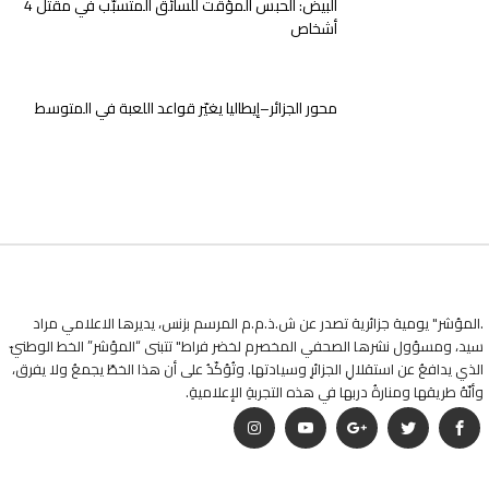
البيض: الحبس المؤقت للسائق المتسبّب في مقتل 4
أشخاص
محور الجزائر–إيطاليا يغيّر قواعد اللعبة في المتوسط
.المؤشر" يومية جزائرية تصدر عن ش.ذ.م.م المرسم بزنس، يديرها الاعلامي مراد
سيد، ومسؤول نشرها الصحفي المخصرم لخضر فراط" تتبنى “المؤشر” الخط الوطنيّ
الذي يدافعُ عن استقلالِ الجزائرِ وسيادتها. وتُؤكّدُ على أن هذا الخطّ يجمعُ ولا يفرق،
وأنّهُ طريقها ومنارةُ دربها في هذه التجربةِ الإعلاميةِ.