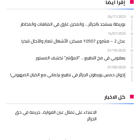
إقرأ أيضا
04/11/2025
بوريطة يستنجد بالجزائر… والمخزن غارق في المتاهات والمخاطر
14/07/2025
عدل 2 – مشروع 10507 مسكن: الأشغال تتعثر والآجال تتبخر!
01/10/2025
يعقوبي في فخ التطبيع… “المؤشر” تكشف المستور
07/09/2025
إخوان حمس يورطون الجزائر في تطبيع برلماني مع الكيان الصهيوني!
كل الاخبار
الاعتداء على تمثال عين الفوارة.. جريمة في حق
الجزائر