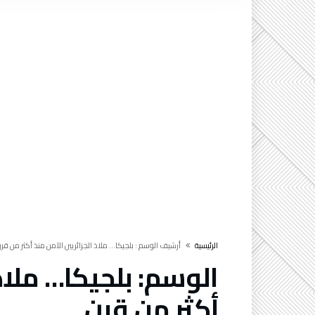
‫الرئيسية‬
‫أرشيف الوسم :‬ بلجيكا… ملاذ الجزائريين الآمن منذ أكثر من قر
الوسم:
بلجيكا… ملاذ
أكثر من قرن