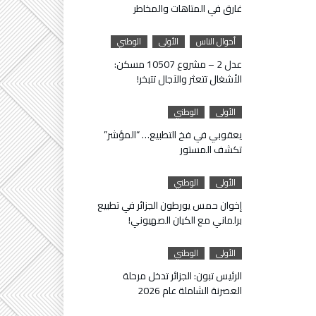
غارق في المتاهات والمخاطر
أحوال الناس
الأولى
الوطني
عدل 2 – مشروع 10507 مسكن:
الأشغال تتعثر والآجال تتبخر!
الأولى
الوطني
يعقوبي في فخ التطبيع… “المؤشر”
تكشف المستور
الأولى
الوطني
إخوان حمس يورطون الجزائر في تطبيع
برلماني مع الكيان الصهيوني!
الأولى
الوطني
الرئيس تبون: الجزائر تدخل مرحلة
العصرنة الشاملة عام 2026