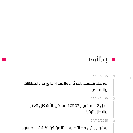
إقرأ أيضا
ن
04/11/2025
بوريطة يستنجد بالجزائر… والمخزن غارق في المتاهات
والمخاطر
14/07/2025
عدل 2 – مشروع 10507 مسكن: الأشغال تتعثر
والآجال تتبخر!
01/10/2025
يعقوبي في فخ التطبيع… “المؤشر” تكشف المستور