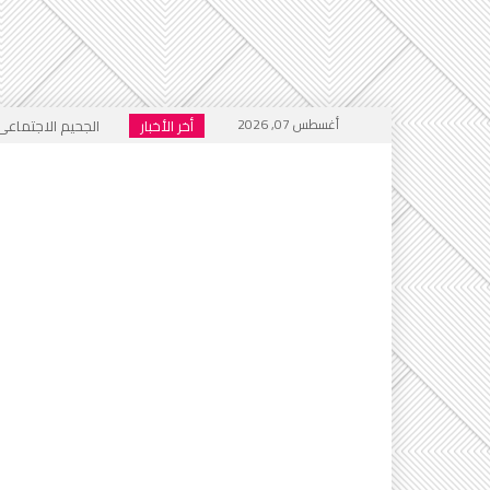
أغسطس 07, 2026
أخر الأخبار
الجحيم الاجتماعي ا
خطاب التكفير يعود
أي أحاديث ستُدرَّس 
التطرف يرفع رأسه 
إعلام العار يصفّق