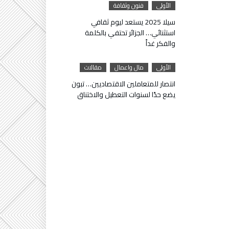
الأولى
فنون وثقافة
سيلا 2025 يستعد ليوم ثقافي
استثنائي… الجزائر تحتفي بالكلمة
والفكر غداً
الأولى
مال واعمال
مقالات
انتصار للمتعاملين الاقتصاديين… تبون
يضع حدًا لسنوات التعطيل والاختناق