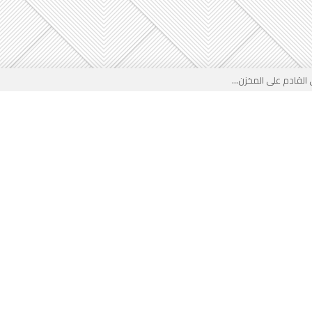
لقادم على المخزن...
 بوجه جديد...
لأطفال الجزائر؟...
من جديد… فهل تتدخل السلطة قبل...
 لفضيحة بيتكوفيتش المدفوعة من...