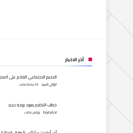
آخر الاخبار
الجحيم الاجتماعي القادم على المخز
الوالي السيد
خطاب التكفير يعود بوجه جديد
لخضر فراط
‫‫‫‏‫يومين مضت‬
أي أحاديث ستُدرَّس لأطفال الجزائر؟