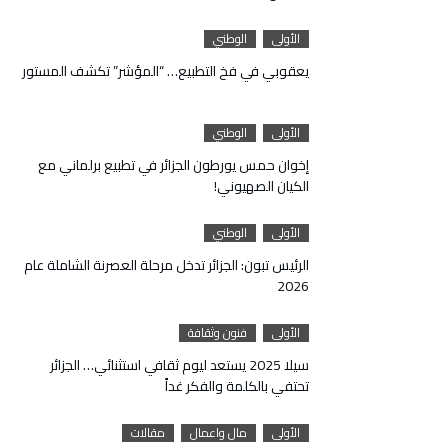
الأولى
الوطني
يعقوبي في فخ التطبيع… “المؤشر” تكشف المستور
الأولى
الوطني
إخوان حمس يورطون الجزائر في تطبيع برلماني مع
الكيان الصهيوني!
الأولى
الوطني
الرئيس تبون: الجزائر تدخل مرحلة العصرنة الشاملة عام
2026
الأولى
فنون وثقافة
سيلا 2025 يستعد ليوم ثقافي استثنائي… الجزائر
تحتفي بالكلمة والفكر غداً
الأولى
مال واعمال
مقالات