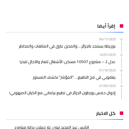
إقرأ أيضا
04/11/2025
بوريطة يستنجد بالجزائر… والمخزن غارق في المتاهات والمخاطر
14/07/2025
عدل 2 – مشروع 10507 مسكن: الأشغال تتعثر والآجال تتبخر!
01/10/2025
يعقوبي في فخ التطبيع… “المؤشر” تكشف المستور
07/09/2025
إخوان حمس يورطون الجزائر في تطبيع برلماني مع الكيان الصهيوني!
كل الاخبار
الرئيس عبد المجيد تبون: غار جبيلات بداية مشروع