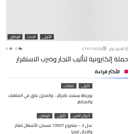
الأولى
الحدث
الوطني
التحرير/ واج
07/01/2026
0
0
حملة إلكترونية لتأليب التجار وضرب الاستقرار
الأكثر قراءة
الأولى
مقالات
بوريطة يستنجد بالجزائر… والمخزن غارق في المتاهات
والمخاطر
أحوال الناس
الأولى
الوطني
عدل 2 – مشروع 10507 مسكن: الأشغال تتعثر
والآجال تتبخر!