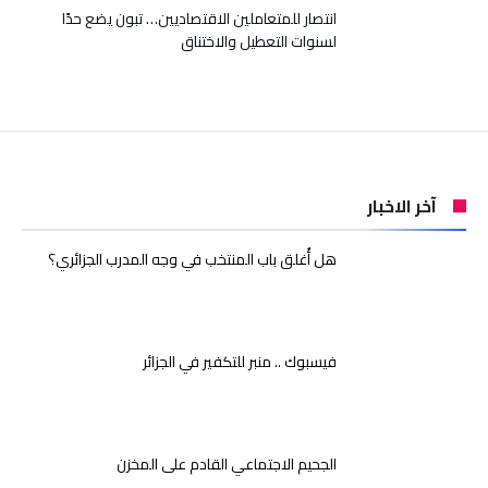
انتصار للمتعاملين الاقتصاديين… تبون يضع حدًا
لسنوات التعطيل والاختناق
آخر الاخبار
هل أُغلق باب المنتخب في وجه المدرب الجزائري؟
فيسبوك .. منبر للتكفير في الجزائر
الجحيم الاجتماعي القادم على المخزن