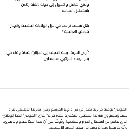
وطني شامل والتحول إلى دولة ناشئة رهين
باستغلال المناجم
هل يتسبب ترامب في عزل الولايات المتحدة وانهيار
قيادتها العالمية؟
“أرض الحرية.. رحلة الصيف إلى الجزائر”: نقطة وفاء في
بحر الوفاء الجزائري لفلسطين
.المؤشر" يومية جزائرية تصدر عن ش.ذ.م.م المرسم بزنس، يديرها الاعلامي مراد
سيد، ومسؤول نشرها الصحفي المخصرم لخضر فراط" تتبنى “المؤشر” الخط الوطنيّ
الذي يدافعُ عن استقلالِ الجزائرِ وسيادتها. وتُؤكّدُ على أن هذا الخطّ يجمعُ ولا يفرق،
وأنّهُ طريقها ومنارةُ دربها في هذه التجربةِ الإعلاميةِ.