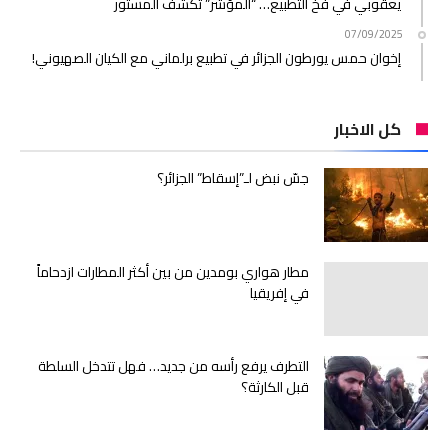
يعقوبي في فخ التطبيع… “المؤشر” تكشف المستور
07/09/2025
إخوان حمس يورطون الجزائر في تطبيع برلماني مع الكيان الصهيوني!
كل الاخبار
جسّ نبض لـ”إسقاط” الجزائر؟
مطار هواري بومدين من بين أكثر المطارات ازدحاماً
في إفريقيا
التطرف يرفع رأسه من جديد… فهل تتدخل السلطة
قبل الكارثة؟