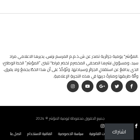
.المؤشر" يومية جزائرية تصدر عن ش.ذ.م.م المرسم بزنس، يديرها الاعلامي مراد
سيد، ومسؤول نشرها الصحفي المخصرم لخضر فراط" تتبنى “المؤشر” الخط الوطنيّ
الذي يدافعُ عن استقلالِ الجزائرِ وسيادتها. وتُؤكّدُ على أن هذا الخطّ يجمعُ ولا يفرق،
وأنّهُ طريقها ومنارةُ دربها في هذه التجربةِ الإعلاميةِ.
جميع الحقوق محفوظة ليومية المؤشر © 2024
اشتراك
من نحن؟
البيانات القانونية
سياسة الخصوصية
اتفاقية الاستخدام
اتصل بنا