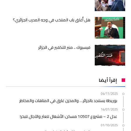
هل أُغلق باب المنتخب في وجه المدرب الجزائري؟
فيسبوك .. منبر للتكفير في الجزائر
إقرأ أيضا
04/11/2025
بوريطة يستنجد بالجزائر… والمخزن غارق في المتاهات والمخاطر
14/07/2025
عدل 2 – مشروع 10507 مسكن: الأشغال تتعثر والآجال تتبخر!
01/10/2025