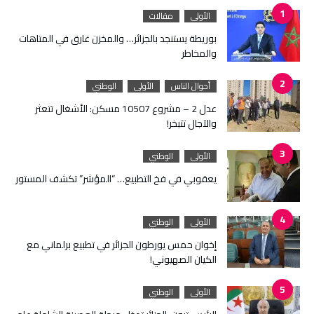
الأولى
مقالات
بوريطة يستنجد بالجزائر… والمخزن غارق في المتاهات
والمخاطر
أحوال الناس
الأولى
الوطني
عدل 2 – مشروع 10507 مسكن: الأشغال تتعثر
والآجال تتبخر!
الأولى
الوطني
يعقوبي في فخ التطبيع… “المؤشر” تكشف المستور
الأولى
الوطني
إخوان حمس يورطون الجزائر في تطبيع برلماني مع
الكيان الصهيوني!
الأولى
الوطني