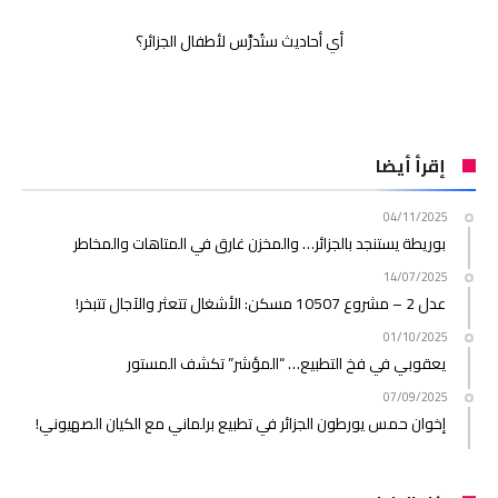
أي أحاديث ستُدرَّس لأطفال الجزائر؟
إقرأ أيضا
04/11/2025
بوريطة يستنجد بالجزائر… والمخزن غارق في المتاهات والمخاطر
14/07/2025
عدل 2 – مشروع 10507 مسكن: الأشغال تتعثر والآجال تتبخر!
01/10/2025
يعقوبي في فخ التطبيع… “المؤشر” تكشف المستور
07/09/2025
إخوان حمس يورطون الجزائر في تطبيع برلماني مع الكيان الصهيوني!