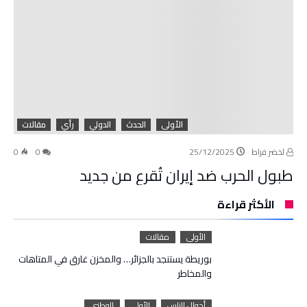
الأولى
الحدث
الدولي
رأي
مقالات
لخضر فراط
25/12/2025
0
0
طبول الحرب ضد إيران تُقرع من جديد
الأكثر قراءة
الأولى
مقالات
بوريطة يستنجد بالجزائر… والمخزن غارق في المتاهات
والمخاطر
أحوال الناس
الأولى
الوطني