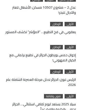
عدل 2 – مشروع 10507 مسكن: الأشغال تتعثر
والآجال تتبخر!
الأولى
الوطني
يعقوبي في فخ التطبيع… “المؤشر” تكشف المستور
الأولى
الوطني
إخوان حمس يورطون الجزائر في تطبيع برلماني مع
الكيان الصهيوني!
الأولى
الوطني
الرئيس تبون: الجزائر تدخل مرحلة العصرنة الشاملة عام
2026
الأولى
فنون وثقافة
سيلا 2025 يستعد ليوم ثقافي استثنائي… الجزائر
تحتفي بالكلمة والفكر غداً