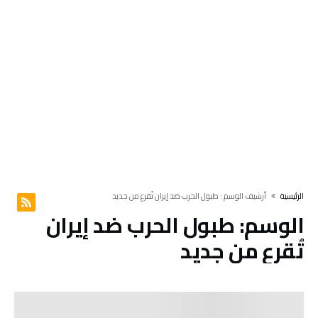
‫الرئيسية‬
‫أرشيف الوسم :‬ طبول الحرب ضد إيران تُقرع من جديد
الوسم:
طبول الحرب ضد إيران
تُقرع من جديد