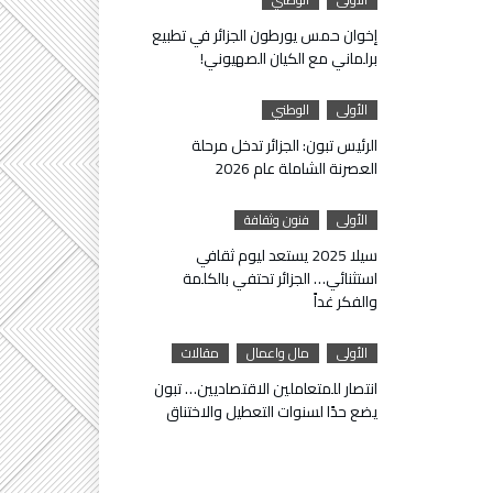
إخوان حمس يورطون الجزائر في تطبيع
برلماني مع الكيان الصهيوني!
الأولى
الوطني
الرئيس تبون: الجزائر تدخل مرحلة
العصرنة الشاملة عام 2026
الأولى
فنون وثقافة
سيلا 2025 يستعد ليوم ثقافي
استثنائي… الجزائر تحتفي بالكلمة
والفكر غداً
الأولى
مال واعمال
مقالات
انتصار للمتعاملين الاقتصاديين… تبون
يضع حدًا لسنوات التعطيل والاختناق