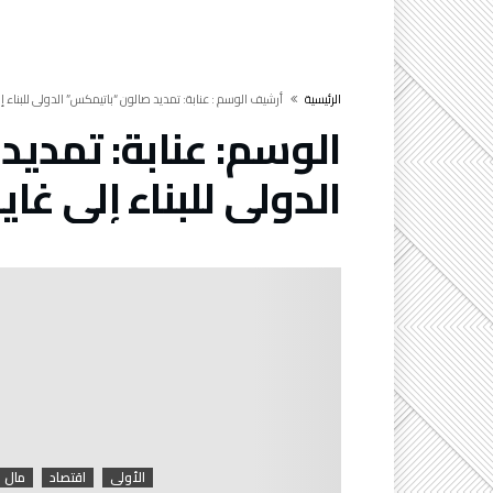
‫الرئيسية‬
‫أرشيف الوسم :‬ عنابة: تمديد صالون “باتيمكس” الدولي للبناء إلى غاية 01 فيفري
الوسم:
عنابة: تمدي
الدولي للبناء إلى غاية 01 فيف
الأولى
اقتصاد
مال 