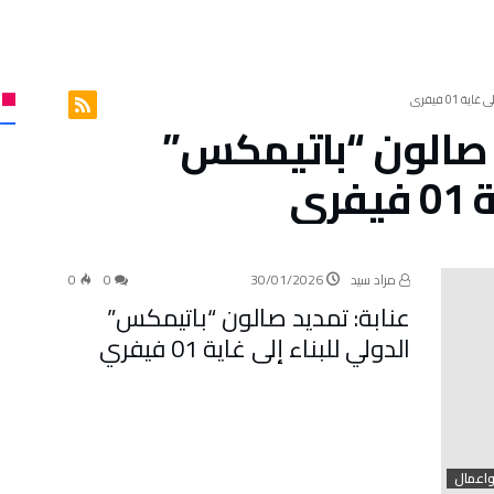
د صالون “باتيمكس”
ري
مراد سيد
30/01/2026
0
0
عنابة: تمديد صالون “باتيمكس”
الدولي للبناء إلى غاية 01 فيفري
واعمال