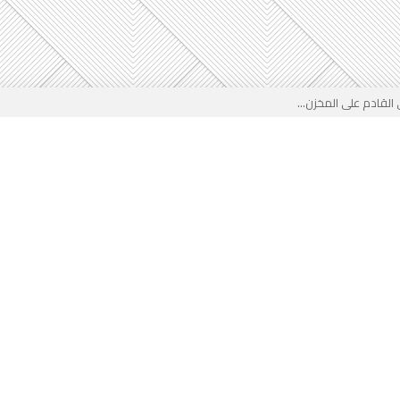
لقادم على المخزن...
 بوجه جديد...
لأطفال الجزائر؟...
من جديد… فهل تتدخل السلطة قبل...
 لفضيحة بيتكوفيتش المدفوعة من...