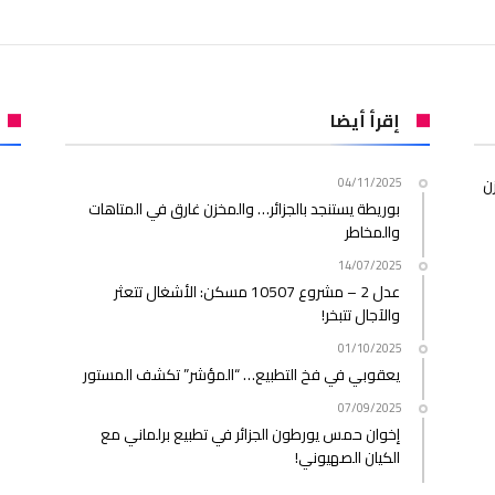
إقرأ أيضا
ن
04/11/2025
بوريطة يستنجد بالجزائر… والمخزن غارق في المتاهات
والمخاطر
14/07/2025
عدل 2 – مشروع 10507 مسكن: الأشغال تتعثر
والآجال تتبخر!
01/10/2025
يعقوبي في فخ التطبيع… “المؤشر” تكشف المستور
07/09/2025
إخوان حمس يورطون الجزائر في تطبيع برلماني مع
الكيان الصهيوني!