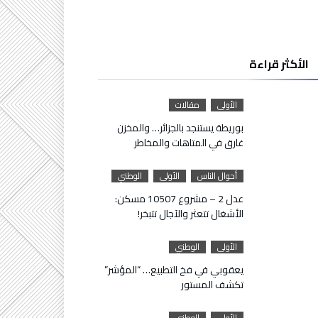
الأكثر قراءة
الأولى
مقالات
بوريطة يستنجد بالجزائر… والمخزن
غارق في المتاهات والمخاطر
أحوال الناس
الأولى
الوطني
عدل 2 – مشروع 10507 مسكن:
الأشغال تتعثر والآجال تتبخر!
الأولى
الوطني
يعقوبي في فخ التطبيع… “المؤشر”
تكشف المستور
الأولى
الوطني