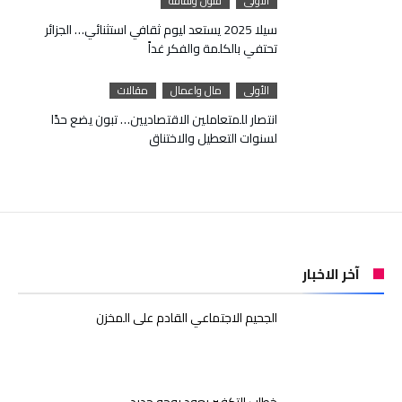
الأولى
فنون وثقافة
سيلا 2025 يستعد ليوم ثقافي استثنائي… الجزائر
تحتفي بالكلمة والفكر غداً
الأولى
مال واعمال
مقالات
انتصار للمتعاملين الاقتصاديين… تبون يضع حدًا
لسنوات التعطيل والاختناق
آخر الاخبار
الجحيم الاجتماعي القادم على المخزن
خطاب التكفير يعود بوجه جديد