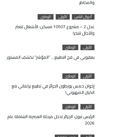
والمخاطر
أحوال الناس
الأولى
الوطني
عدل 2 – مشروع 10507 مسكن: الأشغال تتعثر
والآجال تتبخر!
الأولى
الوطني
يعقوبي في فخ التطبيع… “المؤشر” تكشف المستور
الأولى
الوطني
إخوان حمس يورطون الجزائر في تطبيع برلماني مع
الكيان الصهيوني!
الأولى
الوطني
الرئيس تبون: الجزائر تدخل مرحلة العصرنة الشاملة عام
2026