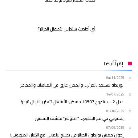
أي أحاديث ستُدرَّس لأطفال الجزائر؟
إقرأ أيضا
04/11/2025
بوريطة يستنجد بالجزائر… والمخزن غارق في المتاهات والمخاطر
14/07/2025
عدل 2 – مشروع 10507 مسكن: الأشغال تتعثر والآجال تتبخر!
01/10/2025
يعقوبي في فخ التطبيع… “المؤشر” تكشف المستور
07/09/2025
إخوان حمس يورطون الجزائر في تطبيع برلماني مع الكيان الصهيوني!