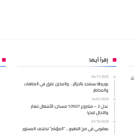
إقرأ أيضا
ن
04/11/2025
بوريطة يستنجد بالجزائر… والمخزن غارق في المتاهات
والمخاطر
14/07/2025
عدل 2 – مشروع 10507 مسكن: الأشغال تتعثر
والآجال تتبخر!
01/10/2025
يعقوبي في فخ التطبيع… “المؤشر” تكشف المستور