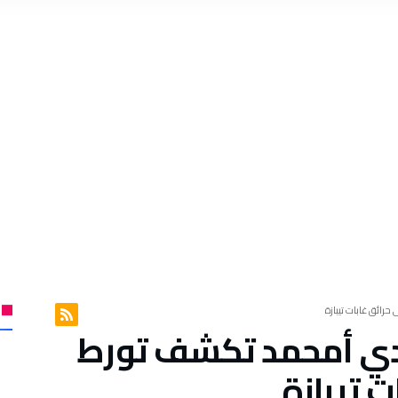
ائق غابات تيبازة
ي أمحمد تكشف تورط
 تيبازة