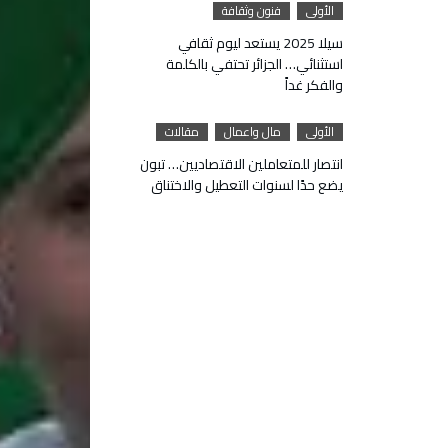
الأولى
فنون وثقافة
سيلا 2025 يستعد ليوم ثقافي
استثنائي… الجزائر تحتفي بالكلمة
والفكر غداً
الأولى
مال واعمال
مقالات
انتصار للمتعاملين الاقتصاديين… تبون
يضع حدًا لسنوات التعطيل والاختناق