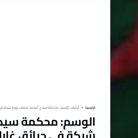
‫الرئيسية‬
‫أرشيف الوسم :‬ محكمة سيدي أمحمد تكشف تورط شبكة في حر
الوسم:
محكمة سيد
شبكة في حرائق غابات