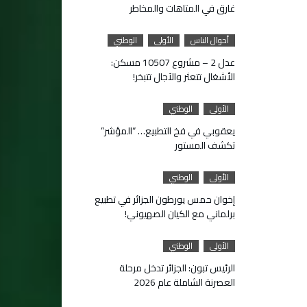
غارق في المتاهات والمخاطر
أحوال الناس
الأولى
الوطني
عدل 2 – مشروع 10507 مسكن:
الأشغال تتعثر والآجال تتبخر!
الأولى
الوطني
يعقوبي في فخ التطبيع… “المؤشر”
تكشف المستور
الأولى
الوطني
إخوان حمس يورطون الجزائر في تطبيع
برلماني مع الكيان الصهيوني!
الأولى
الوطني
الرئيس تبون: الجزائر تدخل مرحلة
العصرنة الشاملة عام 2026