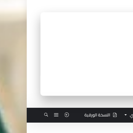
ي
النسخة الورقية