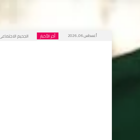
أغسطس 06, 2026
أخر الأخبار
الجحيم الاجتماعي ا
خطاب التكفير يعود
أي أحاديث ستُدرَّس 
التطرف يرفع رأسه 
إعلام العار يصفّق