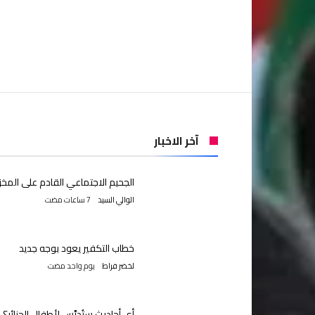
آخر الاخبار
الجحيم الاجتماعي القادم على المخز
الوالي السيد
خطاب التكفير يعود بوجه جديد
لخضر فراط
‫‫‫‏‫يوم واحد مضت‬
أي أحاديث ستُدرَّس لأطفال الجزائر؟