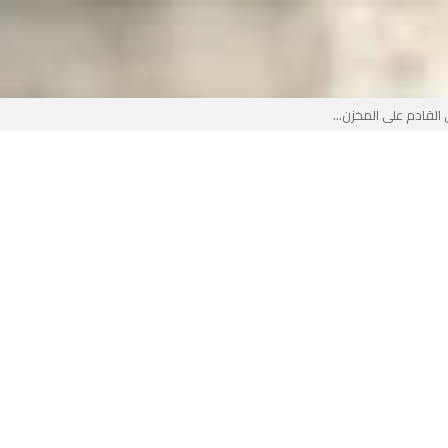
لقادم على المخزن...
 بوجه جديد...
لأطفال الجزائر؟...
من جديد… فهل تتدخل السلطة قبل...
 لفضيحة بيتكوفيتش المدفوعة من...