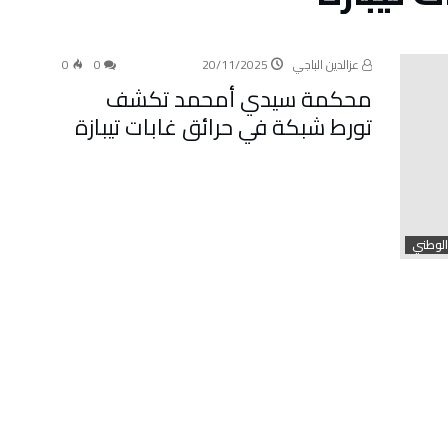
عزالدين الباجي
20/11/2025
0
0
محكمة سيدي أمحمد تكشف
تورط شبكة في حرائق غابات تيبازة
الوطني