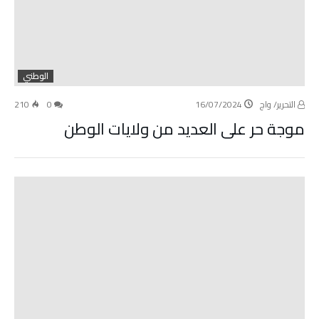
الوطني
التحرير/ واج
16/07/2024
0
210
موجة حر على العديد من ولايات الوطن