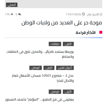
المحلي
التحرير/ واج
11/07/2024
0
170
موجة حر على العديد من ولايات الوطن
الأكثر قراءة
الأولى
مقالات
بوريطة يستنجد بالجزائر… والمخزن غارق في المتاهات
والمخاطر
أحوال الناس
الأولى
الوطني
عدل 2 – مشروع 10507 مسكن: الأشغال تتعثر
والآجال تتبخر!
الأولى
الوطني
يعقوبي في فخ التطبيع… “المؤشر” تكشف المستور