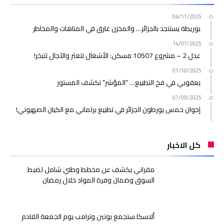
04/11/2025
بوريطة يستنجد بالجزائر… والمخزن غارق في المتاهات والمخاطر
14/07/2025
عدل 2 – مشروع 10507 مسكن: الأشغال تتعثر والآجال تتبخر!
01/10/2025
يعقوبي في فخ التطبيع… “المؤشر” تكشف المستور
07/09/2025
إخوان حمس يورطون الجزائر في تطبيع برلماني مع الكيان الصهيوني!
كل الاخبار
مقراني يكشف عن مخطط وطني شامل لضبط
السوق وضمان وفرة المواد خلال رمضان
ألاسكا ستجمع بوتين وترامب يوم الجمعة القادم