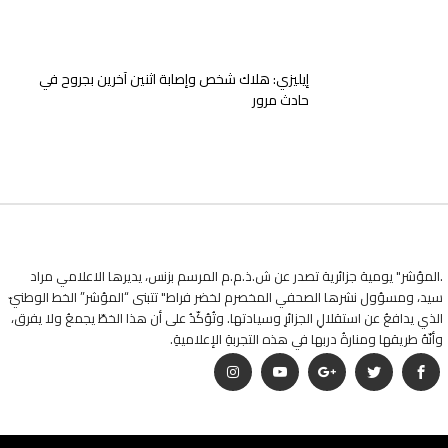
إيليزي: هلاك شخص وإصابة اثنين آخرين بجروح في
حادث مرور
.المؤشر" يومية جزائرية تصدر عن ش.ذ.م.م المرسم بزنس، يديرها الاعلامي مراد
سيد، ومسؤول نشرها الصحفي المخصرم لخضر فراط" تتبنى “المؤشر” الخط الوطنيّ
الذي يدافعُ عن استقلالِ الجزائرِ وسيادتها. وتُؤكّدُ على أن هذا الخطّ يجمعُ ولا يفرق،
وأنّهُ طريقها ومنارةُ دربها في هذه التجربةِ الإعلاميةِ.