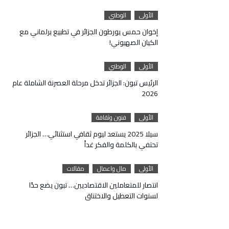
الأولى
الوطني
إخوان حمس يورطون الجزائر في تطبيع برلماني مع
الكيان الصهيوني!
الأولى
الوطني
الرئيس تبون: الجزائر تدخل مرحلة العصرنة الشاملة عام
2026
الأولى
فنون وثقافة
سيلا 2025 يستعد ليوم ثقافي استثنائي… الجزائر
تحتفي بالكلمة والفكر غداً
الأولى
مال واعمال
مقالات
انتصار للمتعاملين الاقتصاديين… تبون يضع حدًا
لسنوات التعطيل والاختناق