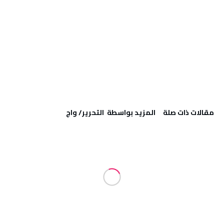
‫مقالات ذات صلة‬
‫‫المزيد بواسطة‬ ‬ التحرير/ واج