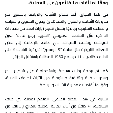
وفقًا لما أفاد به القائمون على العملية.
في هذا السياق، أعد قطاع الشباب والرياضة بالتنسيق مع
مديريات الثقافة والفنون والمجاهدين وذوي الحقوق والسياحة
والصناعة التقليدية برنامجًا يشمل تنظيم زيارات لعدد من فضاءات
الذاكرة مثل المتحف العمومي “الشهيد برحو قادة” بعين
تموشنت ومتحف المجاهد ببني صاف، بالإضافة إلى بعض
المعالم التاريخية مثل ساحة “9 ديسمبر” التاريخية الشاهدة على
اندلاع مظاهرات 11 ديسمبر 1960 المطالبة باستقلال الجزائر.
كما تم برمجة رحلات سياحية واستجمامية على شاطئ البحر
وسهرات فنية وثقافية مستوحاة من التراث لضيوف الولاية،
وفق ما أفادت به مديرية الشباب والرياضة.
يشارك في هذا المخيم الصيفي، المنظم بمدينة بني صاف
الساحلية، 74 طفلًا من أبناء الجالية الوطنية بالخارج، بإشراف من
12 مرافقًا، حيث تتواصل فعالياته حتى 22 يوليو وسط تنظيم