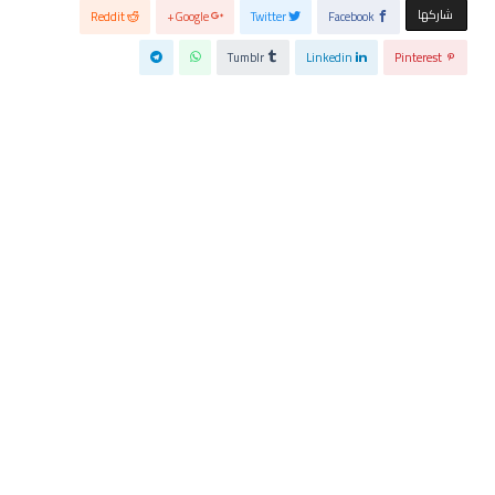
‫‫ شاركها‬
Reddit
Google+
Twitter
Facebook
Tumblr
Linkedin
Pinterest