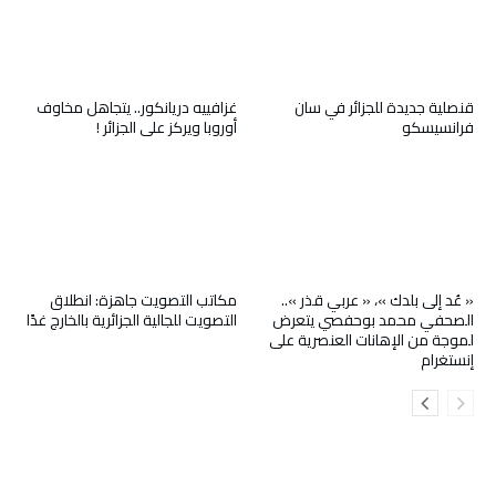
قنصلية جديدة للجزائر في سان
غزافييه دريانكور.. يتجاهل مخاوف
فرانسيسكو
أوروبا ويركز على الجزائر !
« عُد إلى بلدك »، « عربي قذر »..
مكاتب التصويت جاهزة: انطلاق
الصحفي محمد بوحفصي يتعرض
التصويت للجالية الجزائرية بالخارج غدًا
لموجة من الإهانات العنصرية على
إنستغرام