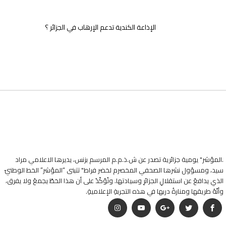
الإذاعة الكندية تدعم الإرهاب في الجزائر ؟
.المؤشر" يومية جزائرية تصدر عن ش.ذ.م.م المرسم بزنس، يديرها الاعلامي مراد
سيد، ومسؤول نشرها الصحفي المخصرم لخضر فراط" تتبنى “المؤشر” الخط الوطنيّ
الذي يدافعُ عن استقلالِ الجزائرِ وسيادتها. وتُؤكّدُ على أن هذا الخطّ يجمعُ ولا يفرق،
وأنّهُ طريقها ومنارةُ دربها في هذه التجربةِ الإعلاميةِ.