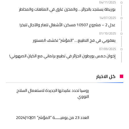
04/11/2025
بوريطة يستنجد بالجزائر… والمخزن غارق في المتاهات والمخاطر
14/07/2025
عدل 2 – مشروع 10507 مسكن: الأشغال تتعثر والآجال تتبخر!
01/10/2025
يعقوبي في فخ التطبيع… “المؤشر” تكشف المستور
07/09/2025
إخوان حمس يورطون الجزائر في تطبيع برلماني مع الكيان الصهيوني!
كل الاخبار
روسيا تحدد عقيدتها الجديدة لاستعمال السلاح
النووي
العدد 23 من يوميـــــة “المؤشر” 01|10|2024