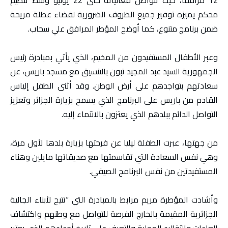
محكم يميزه توفير جميع الظروف الضرورية لقضاء عطلة مريحة
ضمن برنامج متنوع، كما أوضح المؤطر المرافق علي سحاب.
وعبر الأطفال المستفيدون من المخيم، الذي يأتي بمبادرة رئيس
الجمهورية السيد عبد المجيد تبون بالتنسيق مع مسجد باريس، عن
سعادتهم بتواجدهم على أرض الوطن. وقد أثنى الطفل إلياس
القادم من باريس على البرنامج الذي يسمح بزيارة الجزائر وتعزيز
التواصل الدائم ببلدهم الذي يعتزون بالانتماء إليه.
من جهتها، عبرت الطفلة ليليا عن فرحتها بزيارة بلدها لأول مرة،
وهي نفس السعادة التي تقاسمتها مع صديقاتها مايلين وهناء
المستفيدتين من نفس البرنامج الصيفي.
وأشادت المؤطرة مريم مرابط بالمبادرة التي “تتيح لأبناء الجالية
الجزائرية المقيمة بالخارج الفرصة للتواصل مع وطنهم واكتشاف
العادات والتقاليد المحلية والتعرف على تاريخ أجدادهم الذي يعتبر