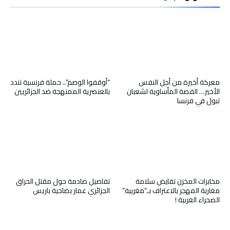
معركة أخيرة من أجل النفس
“أوقفوا الوصم”.. حملة فرنسية تندد
الأخير… القصة المأساوية لشعبان
بالعنصرية الممنهجة ضد الجزائريين
تبول في فرنسا
مخابرات المخزن تقايض سلامة
تفاصيل صادمة حول مقتل الحراق
مغاربة المهجر بالاعتراف بـ”مغربية”
الجزائري عمار بضاحية باريس
الصحراء الغربية !