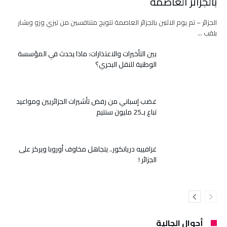
بالجزائر العاصمة
الجزائر – تم يوم الاثنين بالجزائر العاصمة تتويج متنافسين من تيزي وزو وبشار
بلقب …
بين التأخيرات والاعتذارات: ماذا يحدث في المؤسسة
الوطنية للنقل البحري؟
غضب إسباني من رفض تأشيرات الجزائريين ومواعيد
تباع بـ25 مليون سنتيم
غزافييه دريانكور.. يتجاهل مخاوف أوروبا ويركز على
الجزائر !
أحوال الجالية