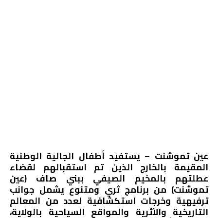
عين تموشنت – يستفيد أطفال الجالية الوطنية
المقيمة بالخارج الذين تم استقبالهم لقضاء
عطلتهم بالمخيم الصيفي ببني صاف (عين
تموشنت) من برنامج ثري ومتنوع يشمل جوانب
ترفيهية وخرجات استكشافية لعدد من المعالم
التاريخية والأثرية والمواقع السياحية بالولاية،