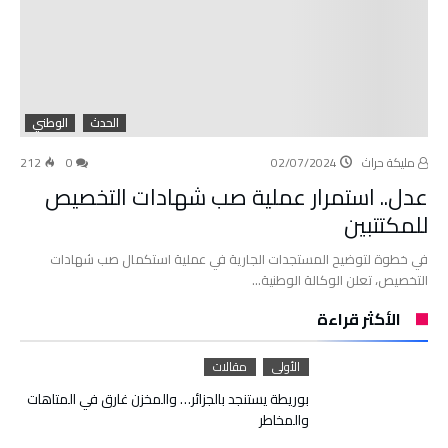
الحدث
الوطني
مليكة حراث
02/07/2024
0
212
عدل.. استمرار عملية صب شهادات التخصيص
للمكتتبين
في خطوة لتوضيح المستجدات الجارية في عملية استكمال صب شهادات
التخصيص، تعلن الوكالة الوطنية…
الأكثر قراءة
الأولى
مقالات
بوريطة يستنجد بالجزائر… والمخزن غارق في المتاهات
والمخاطر