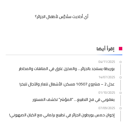
أي أحاديث ستُدرَّس لأطفال الجزائر؟
إقرأ أيضا
04/11/2025
بوريطة يستنجد بالجزائر… والمخزن غارق في المتاهات والمخاطر
14/07/2025
عدل 2 – مشروع 10507 مسكن: الأشغال تتعثر والآجال تتبخر!
01/10/2025
يعقوبي في فخ التطبيع… “المؤشر” تكشف المستور
07/09/2025
إخوان حمس يورطون الجزائر في تطبيع برلماني مع الكيان الصهيوني!