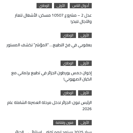
أحوال الناس
الأولى
الوطني
عدل 2 – مشروع 10507 مسكن: الأشغال تتعثر
والآجال تتبخر!
الأولى
الوطني
يعقوبي في فخ التطبيع… “المؤشر” تكشف المستور
الأولى
الوطني
إخوان حمس يورطون الجزائر في تطبيع برلماني مع
الكيان الصهيوني!
الأولى
الوطني
الرئيس تبون: الجزائر تدخل مرحلة العصرنة الشاملة عام
2026
الأولى
فنون وثقافة
سيلا 2025 يستعد ليوم ثقافي استثنائي… الجزائر