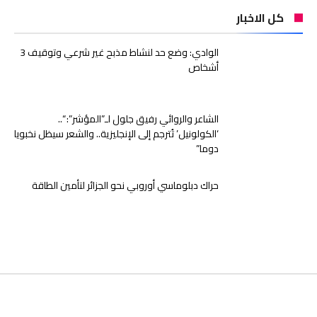
كل الاخبار
الوادي: وضع حد لنشاط مذبح غير شرعي وتوقيف 3
أشخاص
الشاعر والروائي رفيق جلول لـ”المؤشر”: “..
‘الكولونيل’ تُترجم إلى الإنجليزية.. والشعر سيظل نخبويا
دوما”
حراك دبلوماسي أوروبي نحو الجزائر لتأمين الطاقة